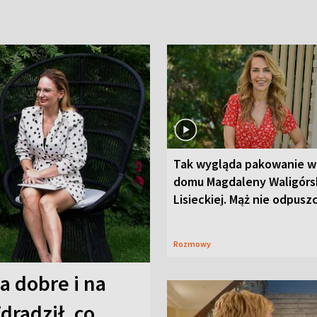
Tak wygląda pakowanie w
domu Magdaleny Waligórsk
Lisieckiej. Mąż nie odpusz
Rozmowy
a dobre i na
Zdradził, co