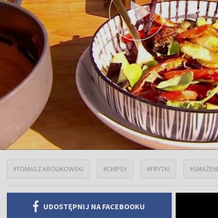
#TOMASZ KRÓLIKOWSKI
#CHIPSY
#FRYTKI
#SMAŻEN
UDOSTĘPNIJ NA FACEBOOKU