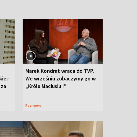
Marek Kondrat wraca do TVP.
iej-
We wrześniu zobaczymy go w
cza
„Królu Maciusiu I”
Rozmowy