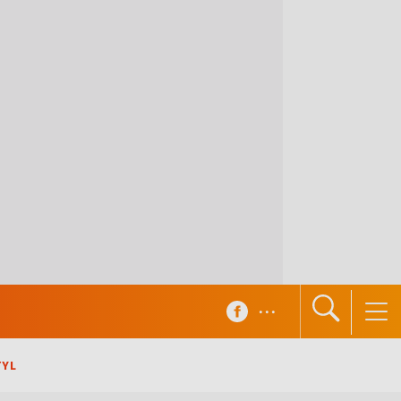
...
TYL