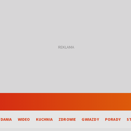
DANIA
WIDEO
KUCHNIA
ZDROWIE
GWIAZDY
PORADY
S