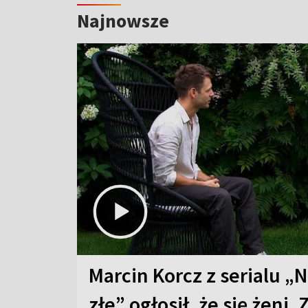
Najnowsze
Marcin Korcz z serialu „N
złe” ogłosił, że się żeni. 