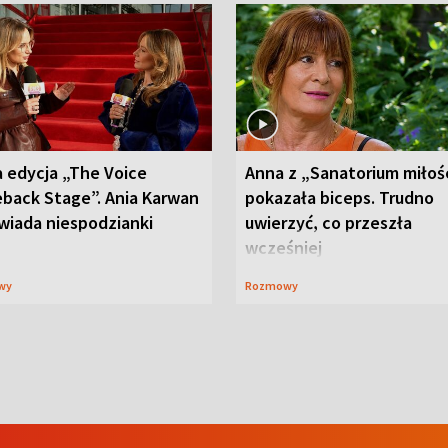
 edycja „The Voice
Anna z „Sanatorium miłoś
back Stage”. Ania Karwan
pokazała biceps. Trudno
wiada niespodzianki
uwierzyć, co przeszła
wcześniej
wy
Rozmowy