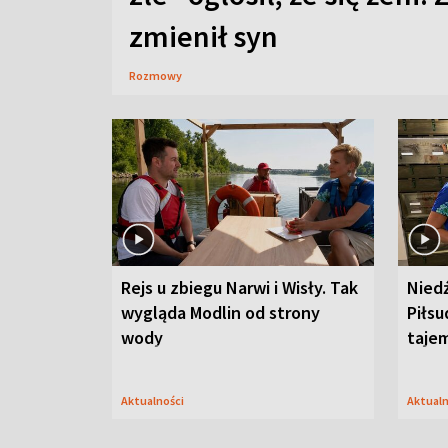
zmienił syn
Rozmowy
Rejs u zbiegu Narwi i Wisły. Tak
Nied
wygląda Modlin od strony
Piłsu
wody
taje
Aktualności
Aktual