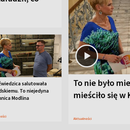
To nie było mi
źwiedzica salutowała
dskiemu. To niejedyna
mieściło się w
mnica Modlina
ności
Aktualności