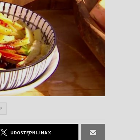
IE
UDOSTĘPNIJ NA X