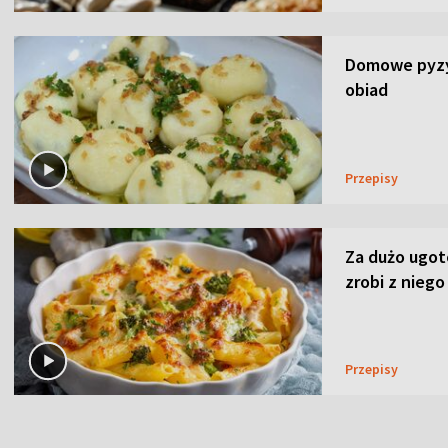
Domowe pyzy 
obiad
Przepisy
Za dużo ugo
zrobi z niego
Przepisy