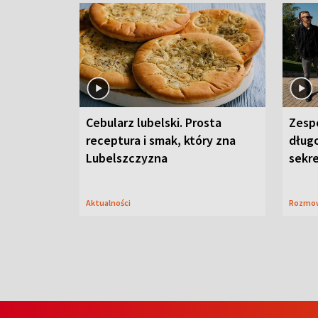
Cebularz lubelski. Prosta
Zesp
receptura i smak, który zna
długo
Lubelszczyzna
sekr
Aktualności
Rozmo