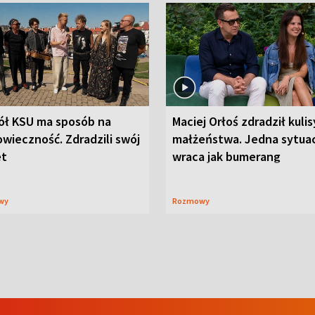
ół KSU ma sposób na
Maciej Orłoś zdradził kulis
wieczność. Zdradzili swój
małżeństwa. Jedna sytua
et
wraca jak bumerang
wy
Rozmowy