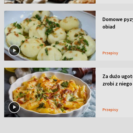
Domowe pyzy 
obiad
Przepisy
Za dużo ugo
zrobi z niego
Przepisy