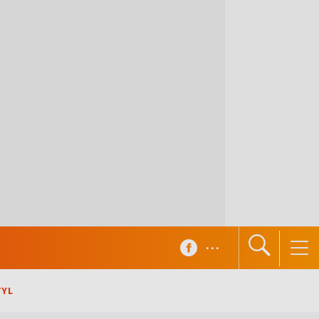
...
TYL