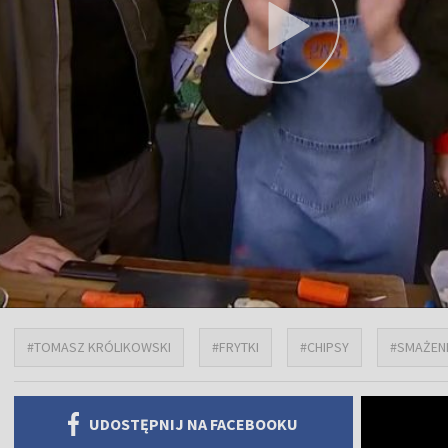
#TOMASZ KRÓLIKOWSKI
#FRYTKI
#CHIPSY
#SMAŻEN
UDOSTĘPNIJ NA FACEBOOKU