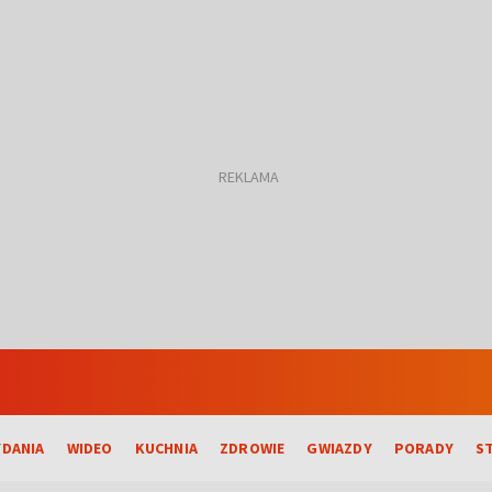
DANIA
WIDEO
KUCHNIA
ZDROWIE
GWIAZDY
PORADY
S