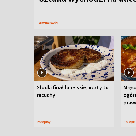
Aktualności
Słodki finał lubelskiej uczty to
Mięso
racuchy!
ogór
praw
Przepisy
Przepi