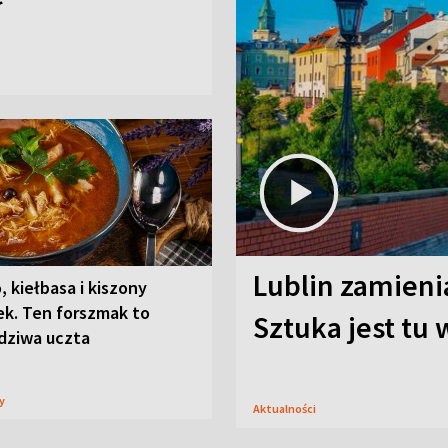
Lublin zamienia
, kiełbasa i kiszony
ek. Ten forszmak to
Sztuka jest tu
dziwa uczta
sy
Aktualności