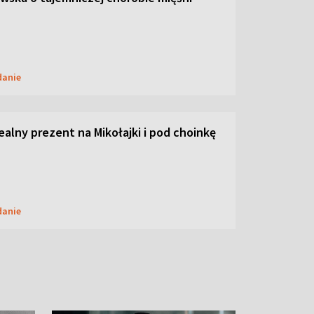
danie
dealny prezent na Mikołajki i pod choinkę
danie