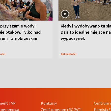
przy szumie wody i
Kiedyś wydobywano tu sia
ie ptaków. Tylko nad
Dziś to idealne miejsce na
orem Tarnobrzeskim
wypoczynek
ności
Aktualności
ment TVP
Konkursy
Centrum i
Programowa
Zgłoś program (ROPAT)
Komisja E