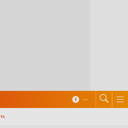
...
TYL