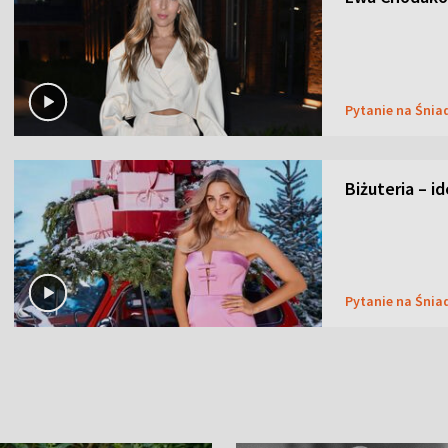
Pytanie na Śnia
Biżuteria – i
Pytanie na Śnia