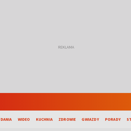
DANIA
WIDEO
KUCHNIA
ZDROWIE
GWIAZDY
PORADY
S