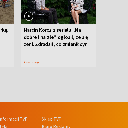
rkę.
Marcin Korcz z serialu „Na
dobre i na złe” ogłosił, że się
żeni. Zdradził, co zmienił syn
Rozmowy
nformacji TVP
Sklep TVP
tyki
Biuro Reklamy