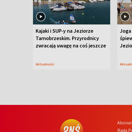
Kajaki i SUP-y na Jeziorze
Joga 
Tarnobrzeskim. Przyrodnicy
śpiew
zwracają uwagę na coś jeszcze
Jezi
Aktualności
Aktual
Abona
Rada 