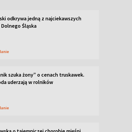
ski odkrywa jedną z najciekawszych
 Dolnego Śląska
danie
lnik szuka żony” o cenach truskawek.
oda uderzają w rolników
danie
ska o tajemniczej chorobie mięśni