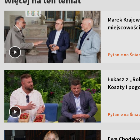
Więcej na ten temat
Marek Krajew
miejscowości
Pytanie na Śnia
Łukasz z „Ro
Koszty i pog
Pytanie na Śnia
Ewa Chodakow