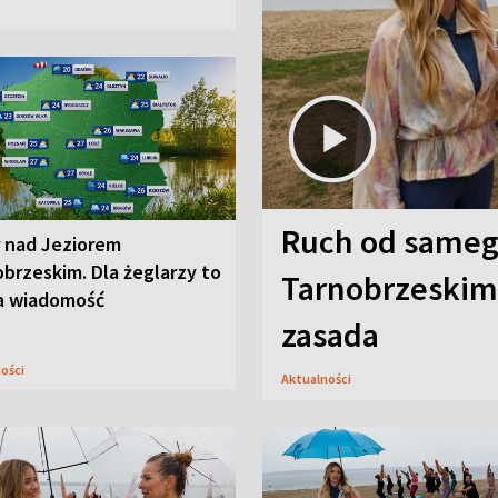
Ruch od sameg
r nad Jeziorem
brzeskim. Dla żeglarzy to
Tarnobrzeskim,
a wiadomość
zasada
ności
Aktualności