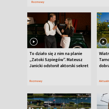
Rozmowy
To działo się z nim na planie
Wiat
„Zatoki Szpiegów”. Mateusz
Tarno
Janicki odsłonił aktorski sekret
dobr
Rozmowy
Aktual