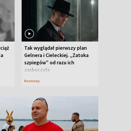
ciąż
Tak wyglądał pierwszy plan
ta
Gelnera i Cieleckiej. „Zatoka
szpiegów” od razu ich
zaskoczyła
Rozmowy