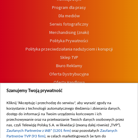
Program dla prasy
Dla mediów
Serwis fotograficzny
Merchandising (znaki)
Polityka Prywatności
Polityka przeciwdziałania nadużyciom i korupcji
Sklep TVP
Biuro Reklamy
Oferta Dystrybucyjna
Oferta Handlowa
Dostępność
Szanujemy Twoją prywatność
Moje zgody
Kliknij "Akceptuję i przechodzę do serwisu", aby wyrazić zgody na
Procedura zgłoszeń wewnętrznych
korzystanie z technologii automatycznego śledzenia i zbierania danych,
dostęp do informacji na Twoim urządzeniu końcowym i ich
przechowywanie oraz na przetwarzanie Twoich danych osobowych przez
nas, czyli Telewizję Polską S.A. w likwidacji (zwaną dalej również „TVP”),
Zaufanych Partnerów z IAB* (1201 firm)
oraz pozostałych
Zaufanych
Partnerów TVP (93 firm)
, w celach marketingowych (w tym do