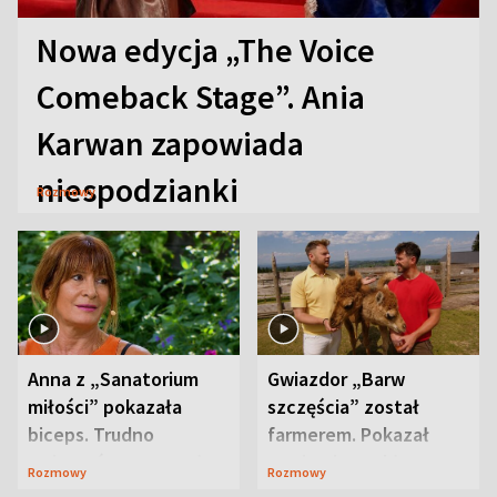
Nowa edycja „The Voice
Comeback Stage”. Ania
Karwan zapowiada
niespodzianki
Rozmowy
Anna z „Sanatorium
Gwiazdor „Barw
miłości” pokazała
szczęścia” został
biceps. Trudno
farmerem. Pokazał
uwierzyć, co przeszła
swoje niezwykłe
Rozmowy
Rozmowy
wcześniej
ranczo