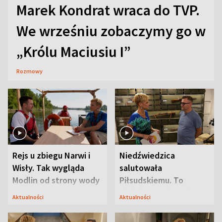
Marek Kondrat wraca do TVP.
We wrześniu zobaczymy go w
„Królu Maciusiu I”
Rozmowy
Rejs u zbiegu Narwi i
Niedźwiedzica
Wisły. Tak wygląda
salutowała
Modlin od strony wody
Piłsudskiemu. To
niejedyna tajemnica
Aktualności
Aktualności
Modlina