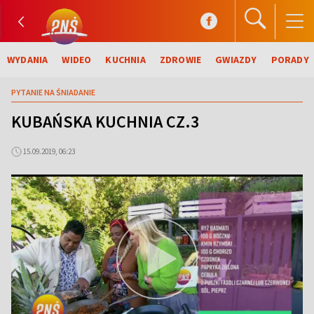
WYDANIA
WIDEO
KUCHNIA
ZDROWIE
GWIAZDY
PORADY
PYTANIE NA ŚNIADANIE
KUBAŃSKA KUCHNIA CZ.3
15.09.2019, 06:23