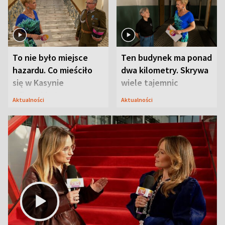
To nie było miejsce
Ten budynek ma ponad
hazardu. Co mieściło
dwa kilometry. Skrywa
się w Kasynie
wiele tajemnic
Oficerskim?
Aktualności
Aktualności