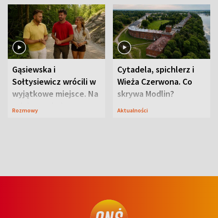
Gąsiewska i
Cytadela, spichlerz i
Sołtysiewicz wrócili w
Wieża Czerwona. Co
wyjątkowe miejsce. Na
skrywa Modlin?
szlaku czekał
Rozmowy
Aktualności
niedźwiedź