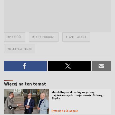
#PODRÓŻE
#TANIE PODRÓŻE
#TANIE LATANIE
#BILETY LOTNICZE
Więcej na ten temat
Marek Krajewski odkrywa jedną z
najciekawszych miejscowości Dolnego
Śląska
Pytanie na Śniadanie