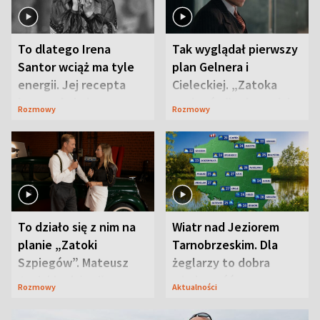
To dlatego Irena
Tak wyglądał pierwszy
Santor wciąż ma tyle
plan Gelnera i
energii. Jej recepta
Cieleckiej. „Zatoka
jest zaskakująco
szpiegów” od razu ich
Rozmowy
Rozmowy
prosta
zaskoczyła
To działo się z nim na
Wiatr nad Jeziorem
planie „Zatoki
Tarnobrzeskim. Dla
Szpiegów”. Mateusz
żeglarzy to dobra
Janicki odsłonił
wiadomość
Rozmowy
Aktualności
aktorski sekret