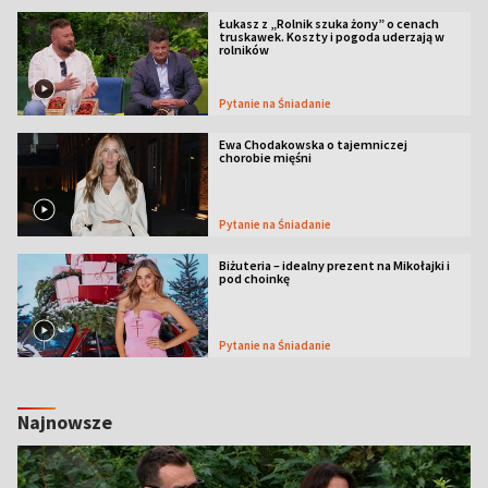
Łukasz z „Rolnik szuka żony” o cenach
truskawek. Koszty i pogoda uderzają w
rolników
Pytanie na Śniadanie
Ewa Chodakowska o tajemniczej
chorobie mięśni
Pytanie na Śniadanie
Biżuteria – idealny prezent na Mikołajki i
pod choinkę
Pytanie na Śniadanie
Najnowsze