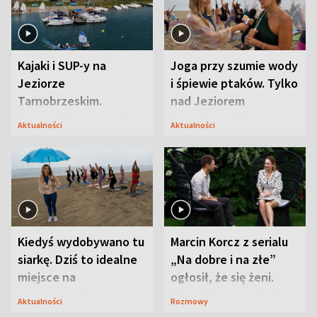
Kajaki i SUP-y na
Joga przy szumie wody
Jeziorze
i śpiewie ptaków. Tylko
Tarnobrzeskim.
nad Jeziorem
Przyrodnicy zwracają
Tarnobrzeskim
Aktualności
Aktualności
uwagę na coś jeszcze
Kiedyś wydobywano tu
Marcin Korcz z serialu
siarkę. Dziś to idealne
„Na dobre i na złe”
miejsce na
ogłosił, że się żeni.
wypoczynek
Zdradził, co zmienił
Aktualności
Rozmowy
syn