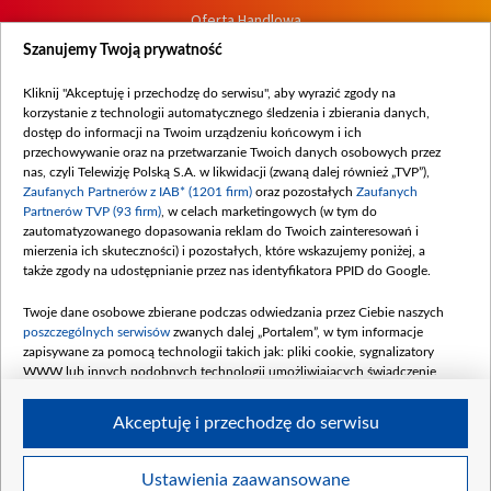
Oferta Handlowa
Dostępność
Szanujemy Twoją prywatność
Moje zgody
Kliknij "Akceptuję i przechodzę do serwisu", aby wyrazić zgody na
Procedura zgłoszeń wewnętrznych
korzystanie z technologii automatycznego śledzenia i zbierania danych,
dostęp do informacji na Twoim urządzeniu końcowym i ich
przechowywanie oraz na przetwarzanie Twoich danych osobowych przez
nas, czyli Telewizję Polską S.A. w likwidacji (zwaną dalej również „TVP”),
Zaufanych Partnerów z IAB* (1201 firm)
oraz pozostałych
Zaufanych
Partnerów TVP (93 firm)
, w celach marketingowych (w tym do
zautomatyzowanego dopasowania reklam do Twoich zainteresowań i
mierzenia ich skuteczności) i pozostałych, które wskazujemy poniżej, a
także zgody na udostępnianie przez nas identyfikatora PPID do Google.
Twoje dane osobowe zbierane podczas odwiedzania przez Ciebie naszych
poszczególnych serwisów
zwanych dalej „Portalem”, w tym informacje
zapisywane za pomocą technologii takich jak: pliki cookie, sygnalizatory
WWW lub innych podobnych technologii umożliwiających świadczenie
dopasowanych i bezpiecznych usług, personalizację treści oraz reklam,
udostępnianie funkcji mediów społecznościowych oraz analizowanie ruchu
Akceptuję i przechodzę do serwisu
w Internecie.
Twoje dane osobowe zbierane podczas odwiedzania przez Ciebie
Ustawienia zaawansowane