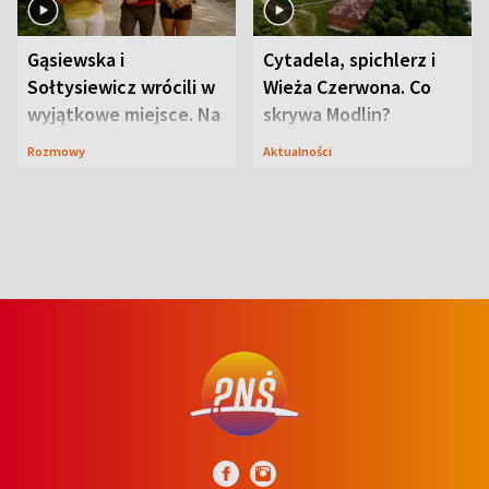
Gąsiewska i
Cytadela, spichlerz i
Sołtysiewicz wrócili w
Wieża Czerwona. Co
wyjątkowe miejsce. Na
skrywa Modlin?
szlaku czekał
Rozmowy
Aktualności
niedźwiedź