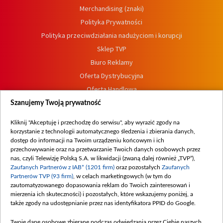
Merchandising (znaki)
Polityka Prywatności
Polityka przeciwdziałania nadużyciom i korupcji
Sklep TVP
Biuro Reklamy
Oferta Dystrybucyjna
Oferta Handlowa
Dostępność
Szanujemy Twoją prywatność
Moje zgody
Kliknij "Akceptuję i przechodzę do serwisu", aby wyrazić zgody na
Procedura zgłoszeń wewnętrznych
korzystanie z technologii automatycznego śledzenia i zbierania danych,
dostęp do informacji na Twoim urządzeniu końcowym i ich
przechowywanie oraz na przetwarzanie Twoich danych osobowych przez
nas, czyli Telewizję Polską S.A. w likwidacji (zwaną dalej również „TVP”),
Zaufanych Partnerów z IAB* (1201 firm)
oraz pozostałych
Zaufanych
Partnerów TVP (93 firm)
, w celach marketingowych (w tym do
zautomatyzowanego dopasowania reklam do Twoich zainteresowań i
mierzenia ich skuteczności) i pozostałych, które wskazujemy poniżej, a
także zgody na udostępnianie przez nas identyfikatora PPID do Google.
Twoje dane osobowe zbierane podczas odwiedzania przez Ciebie naszych