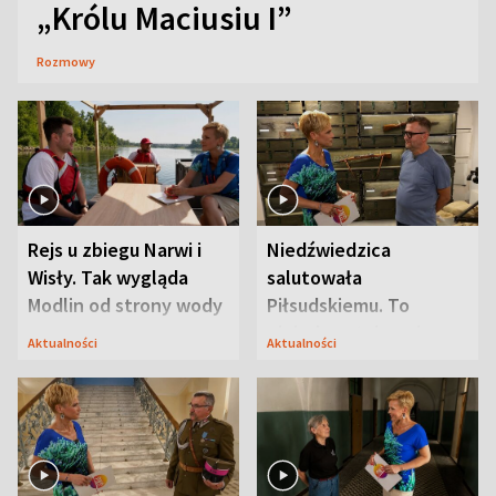
„Królu Maciusiu I”
Rozmowy
Rejs u zbiegu Narwi i
Niedźwiedzica
Wisły. Tak wygląda
salutowała
Modlin od strony wody
Piłsudskiemu. To
niejedyna tajemnica
Aktualności
Aktualności
Modlina