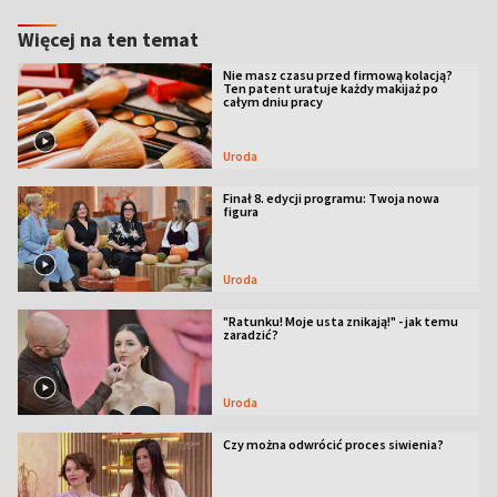
Więcej na ten temat
Nie masz czasu przed firmową kolacją?
Ten patent uratuje każdy makijaż po
całym dniu pracy
Uroda
Finał 8. edycji programu: Twoja nowa
figura
Uroda
"Ratunku! Moje usta znikają!" - jak temu
zaradzić?
Uroda
Czy można odwrócić proces siwienia?