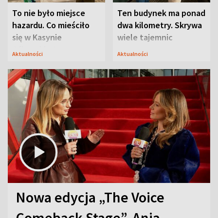
To nie było miejsce
Ten budynek ma ponad
hazardu. Co mieściło
dwa kilometry. Skrywa
się w Kasynie
wiele tajemnic
Oficerskim?
Aktualności
Aktualności
Nowa edycja „The Voice
Comeback Stage”. Ania