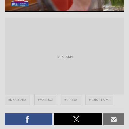
#MASECZKA
#MAKIJAŻ
#URODA
#KURZE ŁAPKI