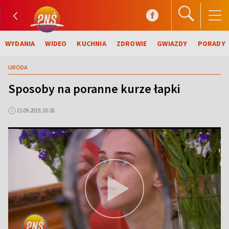
WYDANIA
WIDEO
KUCHNIA
ZDROWIE
GWIAZDY
PORADY
URODA
Sposoby na poranne kurze łapki
15.09.2019, 05:26