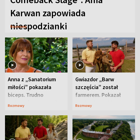
Karwan zapowiada
niespodzianki
Rozmowy
Anna z „Sanatorium
Gwiazdor „Barw
miłości” pokazała
szczęścia” został
biceps. Trudno
farmerem. Pokazał
uwierzyć, co przeszła
swoje niezwykłe
Rozmowy
Rozmowy
wcześniej
ranczo