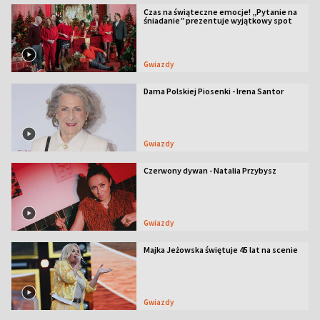
Czas na świąteczne emocje! „Pytanie na
śniadanie” prezentuje wyjątkowy spot
Gwiazdy
Dama Polskiej Piosenki - Irena Santor
Gwiazdy
Czerwony dywan - Natalia Przybysz
Gwiazdy
Majka Jeżowska świętuje 45 lat na scenie
Gwiazdy