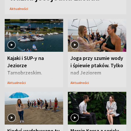
Aktualności
Kajaki i SUP-y na
Joga przy szumie wody
Jeziorze
i śpiewie ptaków. Tylko
Tarnobrzeskim.
nad Jeziorem
Przyrodnicy zwracają
Tarnobrzeskim
Aktualności
Aktualności
uwagę na coś jeszcze
Kiedyś wydobywano tu
Marcin Korcz z serialu