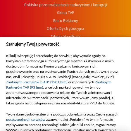
Polityka przeciwdziałania nadużyciom i korupcji
Sklep TVP
Biuro Reklamy
Oferta Dystrybucyjna
Oferta Handlowa
Dostępność
Szanujemy Twoją prywatność
Moje zgody
Kliknij "Akceptuję i przechodzę do serwisu", aby wyrazić zgody na
Procedura zgłoszeń wewnętrznych
korzystanie z technologii automatycznego śledzenia i zbierania danych,
dostęp do informacji na Twoim urządzeniu końcowym i ich
przechowywanie oraz na przetwarzanie Twoich danych osobowych przez
nas, czyli Telewizję Polską S.A. w likwidacji (zwaną dalej również „TVP”),
Zaufanych Partnerów z IAB* (1201 firm)
oraz pozostałych
Zaufanych
Partnerów TVP (93 firm)
, w celach marketingowych (w tym do
zautomatyzowanego dopasowania reklam do Twoich zainteresowań i
mierzenia ich skuteczności) i pozostałych, które wskazujemy poniżej, a
także zgody na udostępnianie przez nas identyfikatora PPID do Google.
Twoje dane osobowe zbierane podczas odwiedzania przez Ciebie naszych
poszczególnych serwisów
zwanych dalej „Portalem”, w tym informacje
zapisywane za pomocą technologii takich jak: pliki cookie, sygnalizatory
WWW lub innych podobnych technologii umożliwiających świadczenie