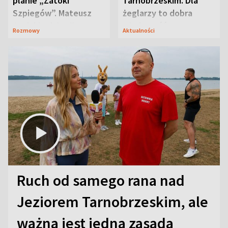
planie „Zatoki
Tarnobrzeskim. Dla
Szpiegów”. Mateusz
żeglarzy to dobra
Janicki odsłonił
wiadomość
Rozmowy
Aktualności
aktorski sekret
Ruch od samego rana nad
Jeziorem Tarnobrzeskim, ale
ważna jest jedna zasada