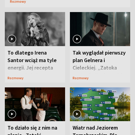
Rozmowy
To dlatego Irena
Tak wyglądał pierwszy
Santor wciąż ma tyle
plan Gelnera i
energii. Jej recepta
Cieleckiej. „Zatoka
jest zaskakująco
szpiegów” od razu ich
Rozmowy
Rozmowy
prosta
zaskoczyła
To działo się z nim na
Wiatr nad Jeziorem