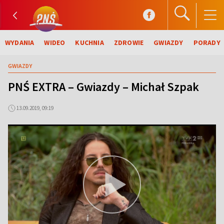
WYDANIA
WIDEO
KUCHNIA
ZDROWIE
GWIAZDY
PORADY
GWIAZDY
PNŚ EXTRA – Gwiazdy – Michał Szpak
13.09.2019, 09:19