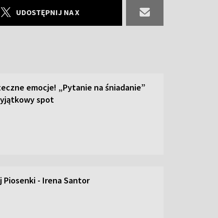
UDOSTĘPNIJ NA X
teczne emocje! „Pytanie na śniadanie”
yjątkowy spot
 Piosenki - Irena Santor