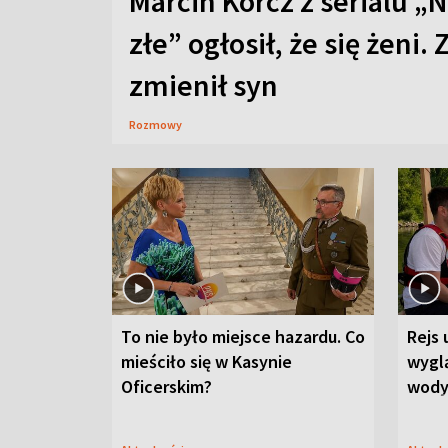
Marcin Korcz z serialu „N
złe” ogłosił, że się żeni. 
zmienił syn
Rozmowy
To nie było miejsce hazardu. Co
Rejs 
mieściło się w Kasynie
wygl
Oficerskim?
wod