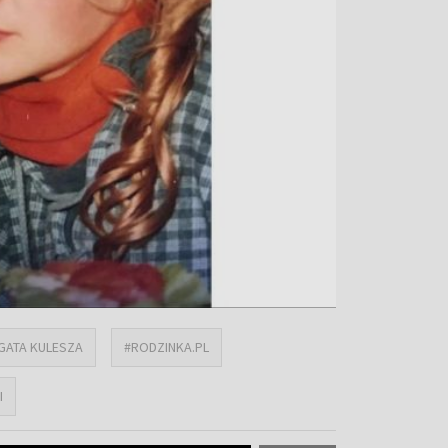
GATA KULESZA
#RODZINKA.PL
I