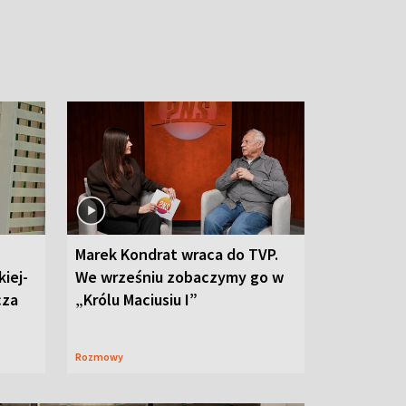
Marek Kondrat wraca do TVP.
iej-
We wrześniu zobaczymy go w
cza
„Królu Maciusiu I”
Rozmowy