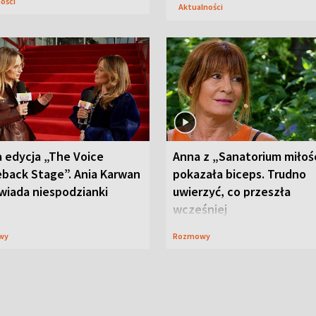
ności
Aktualności
 edycja „The Voice
Anna z „Sanatorium miłoś
back Stage”. Ania Karwan
pokazała biceps. Trudno
wiada niespodzianki
uwierzyć, co przeszła
wcześniej
wy
Rozmowy