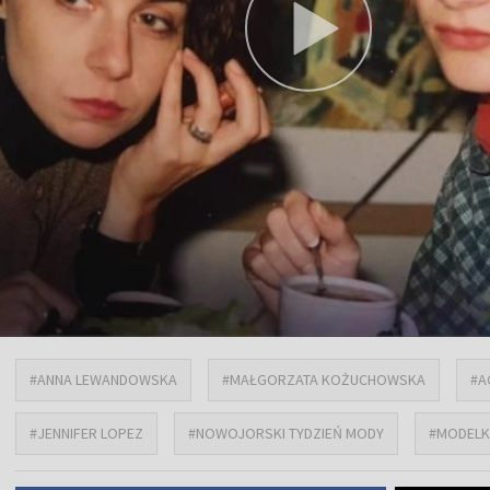
#ANNA LEWANDOWSKA
#MAŁGORZATA KOŻUCHOWSKA
#A
#JENNIFER LOPEZ
#NOWOJORSKI TYDZIEŃ MODY
#MODELK