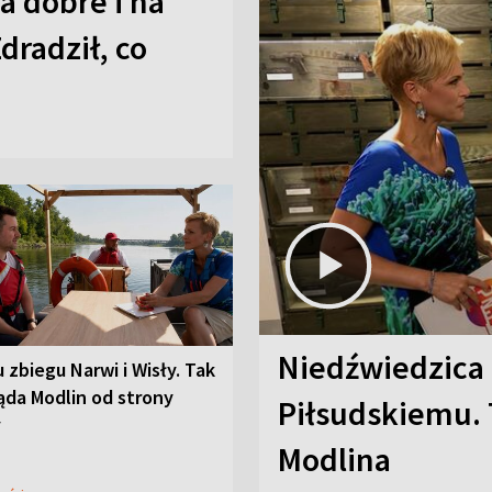
a dobre i na
Zdradził, co
Niedźwiedzica
u zbiegu Narwi i Wisły. Tak
ąda Modlin od strony
Piłsudskiemu. 
y
Modlina