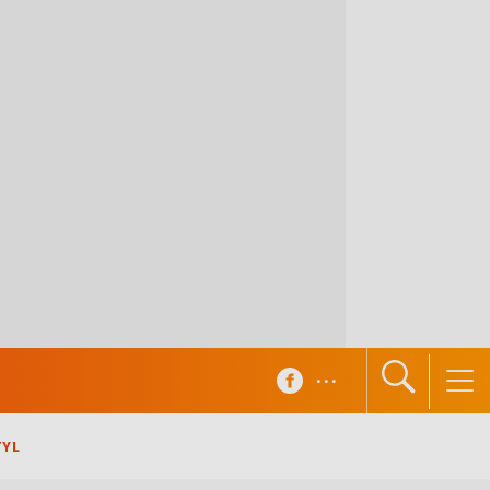
...
TYL