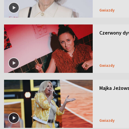
Gwiazdy
Czerwony dyw
Gwiazdy
Majka Jeżows
Gwiazdy