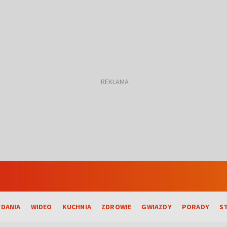
DANIA
WIDEO
KUCHNIA
ZDROWIE
GWIAZDY
PORADY
S