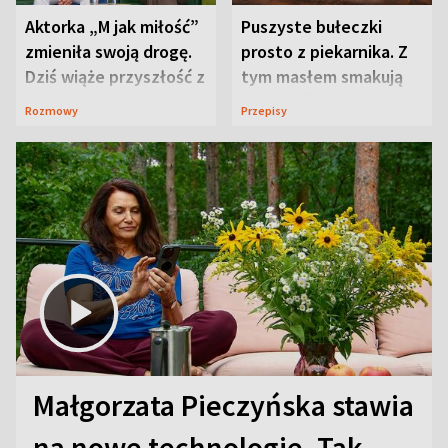
Aktorka „M jak miłość”
Puszyste bułeczki
zmieniła swoją drogę.
prosto z piekarnika. Z
Dziś wiąże przyszłość z
tym masłem smakują
neurobiologią
jeszcze lepiej
Rozmowy
Przepisy
Małgorzata Pieczyńska stawia
na nowe technologie. Tak