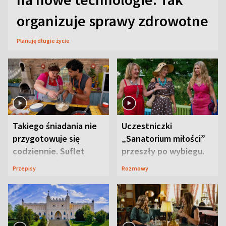
organizuje sprawy zdrowotne
Planuję długie życie
Takiego śniadania nie
Uczestniczki
przygotowuje się
„Sanatorium miłości”
codziennie. Suflet
przeszły po wybiegu.
serowy zachwyca
Te stylizacje
Przepisy
Rozmowy
smakiem
przyciągały wzrok