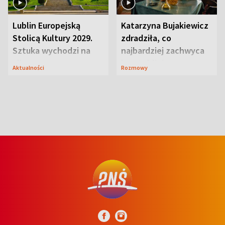
Lublin Europejską
Katarzyna Bujakiewicz
Stolicą Kultury 2029.
zdradziła, co
Sztuka wychodzi na
najbardziej zachwyca
ulice
ją w Lublinie
Aktualności
Rozmowy