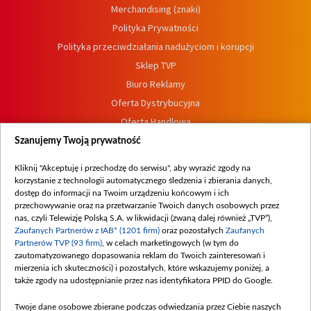
Merchandising (znaki)
Polityka Prywatności
Polityka przeciwdziałania nadużyciom i korupcji
Sklep TVP
Biuro Reklamy
Oferta Dystrybucyjna
Oferta Handlowa
Dostępność
Szanujemy Twoją prywatność
Moje zgody
Kliknij "Akceptuję i przechodzę do serwisu", aby wyrazić zgody na
Procedura zgłoszeń wewnętrznych
korzystanie z technologii automatycznego śledzenia i zbierania danych,
dostęp do informacji na Twoim urządzeniu końcowym i ich
przechowywanie oraz na przetwarzanie Twoich danych osobowych przez
nas, czyli Telewizję Polską S.A. w likwidacji (zwaną dalej również „TVP”),
Zaufanych Partnerów z IAB* (1201 firm)
oraz pozostałych
Zaufanych
Partnerów TVP (93 firm)
, w celach marketingowych (w tym do
zautomatyzowanego dopasowania reklam do Twoich zainteresowań i
mierzenia ich skuteczności) i pozostałych, które wskazujemy poniżej, a
także zgody na udostępnianie przez nas identyfikatora PPID do Google.
Twoje dane osobowe zbierane podczas odwiedzania przez Ciebie naszych