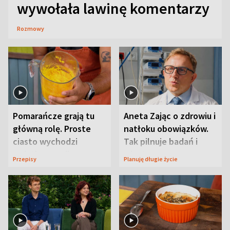
wywołała lawinę komentarzy
Rozmowy
Pomarańcze grają tu
Aneta Zając o zdrowiu i
główną rolę. Proste
natłoku obowiązków.
ciasto wychodzi
Tak pilnuje badań i
wyjątkowo wilgotne
wizyt
Przepisy
Planuję długie życie