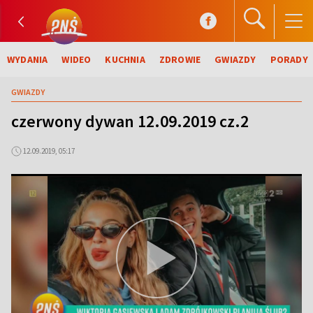
WYDANIA
WIDEO
KUCHNIA
ZDROWIE
GWIAZDY
PORADY
GWIAZDY
czerwony dywan 12.09.2019 cz.2
12.09.2019, 05:17