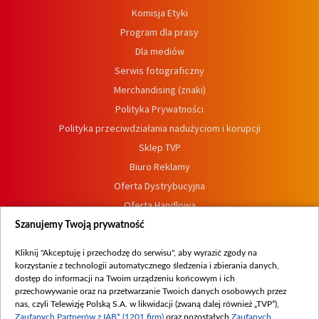
Komisja Etyki
Program dla prasy
Dla mediów
Serwis fotograficzny
Merchandising (znaki)
Polityka Prywatności
Polityka przeciwdziałania nadużyciom i korupcji
Sklep TVP
Biuro Reklamy
Oferta Dystrybucyjna
Oferta Handlowa
Dostępność
Szanujemy Twoją prywatność
Moje zgody
Kliknij "Akceptuję i przechodzę do serwisu", aby wyrazić zgody na
Procedura zgłoszeń wewnętrznych
korzystanie z technologii automatycznego śledzenia i zbierania danych,
dostęp do informacji na Twoim urządzeniu końcowym i ich
przechowywanie oraz na przetwarzanie Twoich danych osobowych przez
nas, czyli Telewizję Polską S.A. w likwidacji (zwaną dalej również „TVP”),
Zaufanych Partnerów z IAB* (1201 firm)
oraz pozostałych
Zaufanych