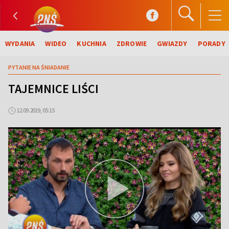
WYDANIA
WIDEO
KUCHNIA
ZDROWIE
GWIAZDY
PORADY
PYTANIE NA ŚNIADANIE
TAJEMNICE LIŚCI
12.09.2019, 05:15