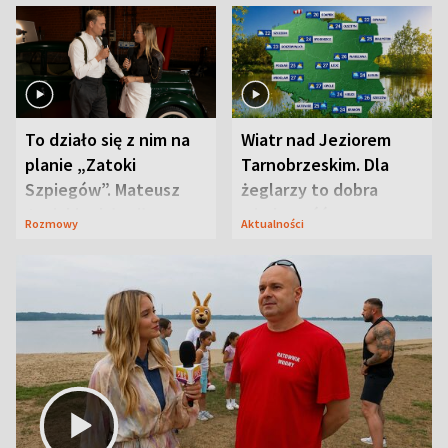
To działo się z nim na
Wiatr nad Jeziorem
planie „Zatoki
Tarnobrzeskim. Dla
Szpiegów”. Mateusz
żeglarzy to dobra
Janicki odsłonił
wiadomość
Rozmowy
Aktualności
aktorski sekret