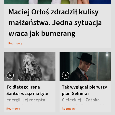
Maciej Orłoś zdradził kulisy
małżeństwa. Jedna sytuacja
wraca jak bumerang
Rozmowy
To dlatego Irena
Tak wyglądał pierwszy
Santor wciąż ma tyle
plan Gelnera i
energii. Jej recepta
Cieleckiej. „Zatoka
jest zaskakująco
szpiegów” od razu ich
Rozmowy
Rozmowy
prosta
zaskoczyła