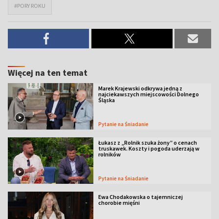
#PORY ROKU
Więcej na ten temat
Marek Krajewski odkrywa jedną z
najciekawszych miejscowości Dolnego
Śląska
Pytanie na Śniadanie
Łukasz z „Rolnik szuka żony” o cenach
truskawek. Koszty i pogoda uderzają w
rolników
Pytanie na Śniadanie
Ewa Chodakowska o tajemniczej
chorobie mięśni