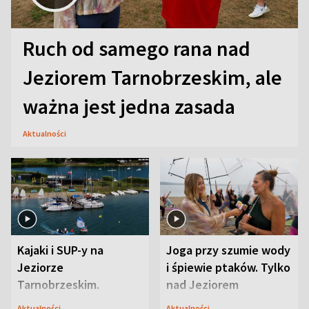
Ruch od samego rana nad
Jeziorem Tarnobrzeskim, ale
ważna jest jedna zasada
Aktualności
Kajaki i SUP-y na
Joga przy szumie wody
Jeziorze
i śpiewie ptaków. Tylko
Tarnobrzeskim.
nad Jeziorem
Przyrodnicy zwracają
Tarnobrzeskim
Aktualności
Aktualności