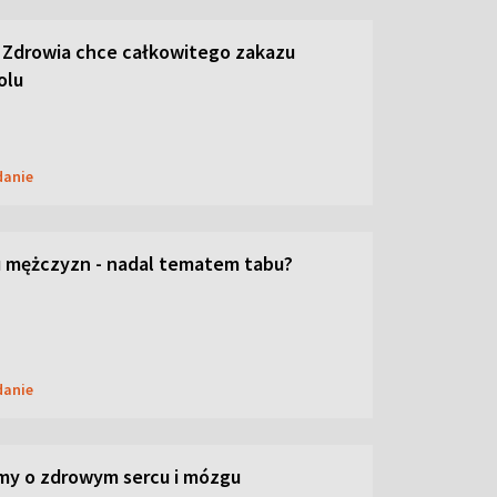
 Zdrowia chce całkowitego zakazu
olu
danie
 mężczyzn - nadal tematem tabu?
danie
my o zdrowym sercu i mózgu