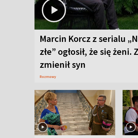
Marcin Korcz z serialu „N
złe” ogłosił, że się żeni. 
zmienił syn
Rozmowy