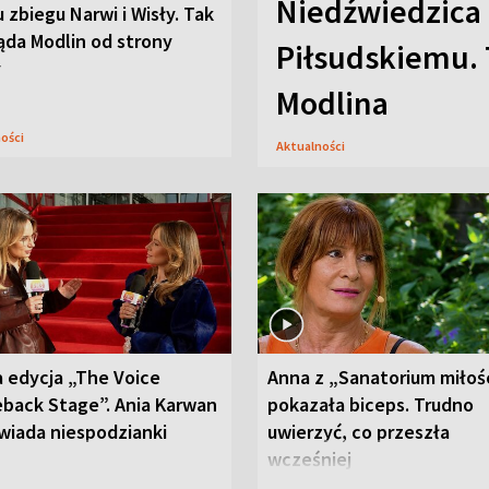
Niedźwiedzica
u zbiegu Narwi i Wisły. Tak
ąda Modlin od strony
Piłsudskiemu. 
y
Modlina
ności
Aktualności
 edycja „The Voice
Anna z „Sanatorium miłoś
back Stage”. Ania Karwan
pokazała biceps. Trudno
wiada niespodzianki
uwierzyć, co przeszła
wcześniej