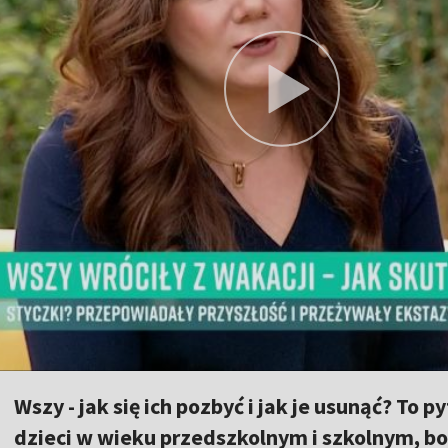
Wszy - jak się ich pozbyć i jak je usunąć? To 
dzieci w wieku przedszkolnym i szkolnym, bo 