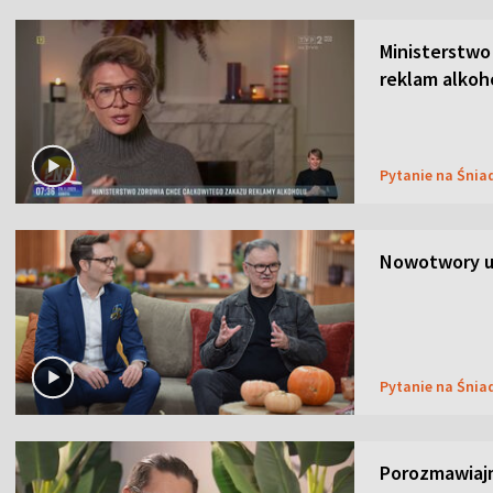
Ministerstwo
reklam alkoh
Pytanie na Śnia
Nowotwory u
Pytanie na Śnia
Porozmawiaj