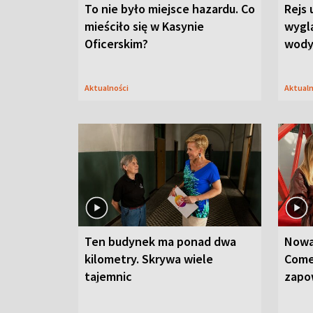
To nie było miejsce hazardu. Co
Rejs 
mieściło się w Kasynie
wygl
Oficerskim?
wod
Aktualności
Aktual
Ten budynek ma ponad dwa
Nowa
kilometry. Skrywa wiele
Come
tajemnic
zapo