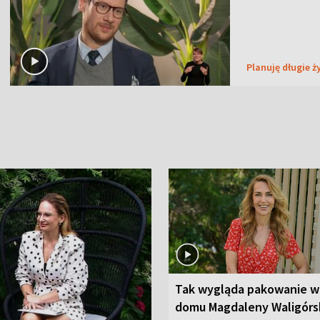
Planuję długie ż
Tak wygląda pakowanie w
domu Magdaleny Waligórsk