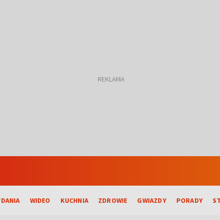
DANIA
WIDEO
KUCHNIA
ZDROWIE
GWIAZDY
PORADY
S