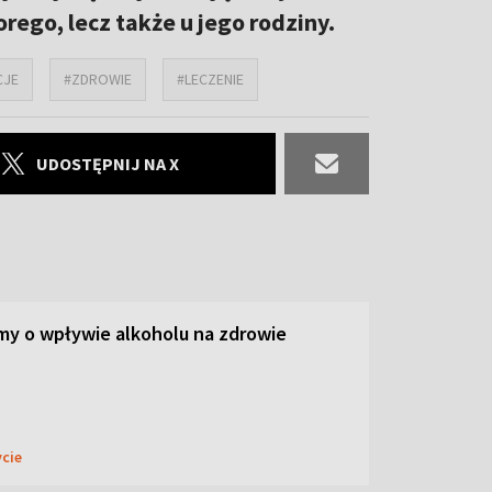
rego, lecz także u jego rodziny.
CJE
#ZDROWIE
#LECZENIE
UDOSTĘPNIJ NA X
y o wpływie alkoholu na zdrowie
ycie