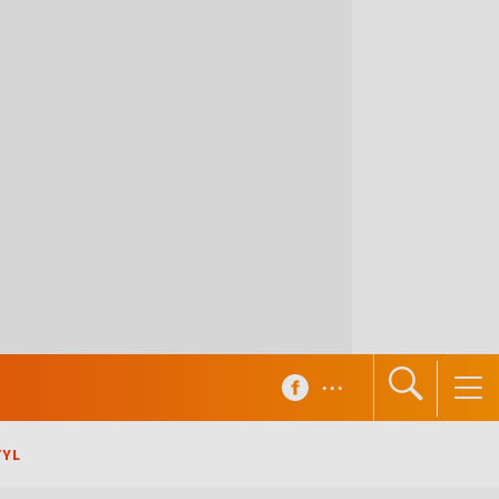
...
TYL