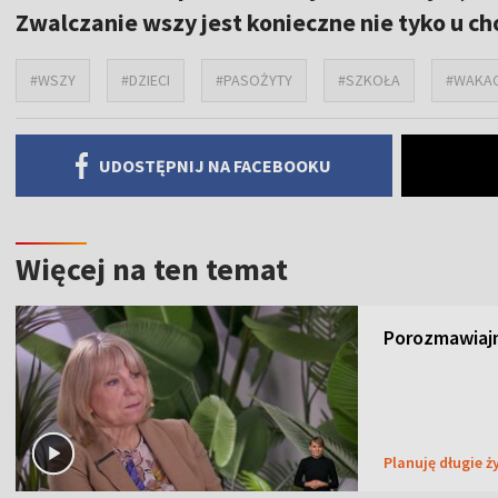
Zwalczanie wszy jest konieczne nie tyko u cho
#WSZY
#DZIECI
#PASOŻYTY
#SZKOŁA
#WAKA
UDOSTĘPNIJ NA FACEBOOKU
Więcej na ten temat
Porozmawiajm
Planuję długie ż