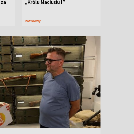
cza
„Królu Maciusiu I”
Rozmowy