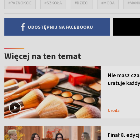
#PAZNOKCIE
#SZKOŁA
#DZIECI
#MODA
#MANI
UDOSTĘPNIJ NA FACEBOOKU
Więcej na ten temat
Nie masz cza
uratuje każdy
Uroda
Finał 8. edyc