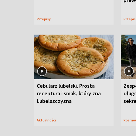
Przepisy
Przepi
Cebularz lubelski. Prosta
Zesp
receptura i smak, który zna
długo
Lubelszczyzna
sekr
Aktualności
Rozmo