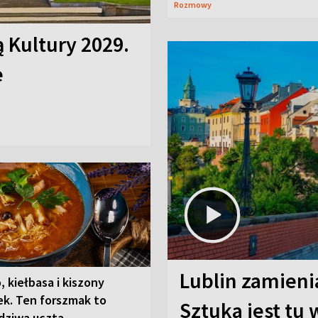
Rozmowy
ą Kultury 2029.
e
Lublin zamienia
, kiełbasa i kiszony
ek. Ten forszmak to
Sztuka jest tu
dziwa uczta