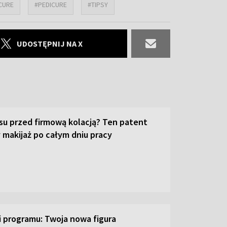
CURE
#PEDICURE
#TIPSY
UDOSTĘPNIJ NA X
su przed firmową kolacją? Ten patent
 makijaż po całym dniu pracy
ji programu: Twoja nowa figura