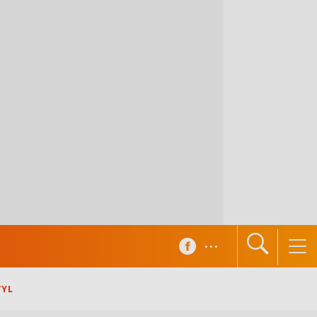
...
TYL