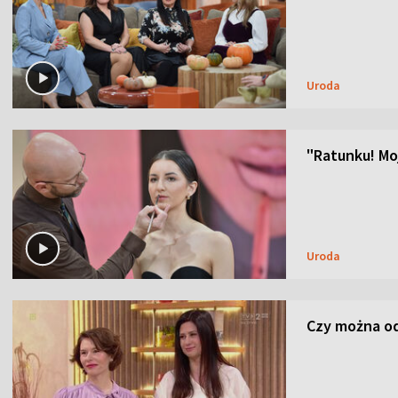
Uroda
"Ratunku! Moj
Uroda
Czy można od