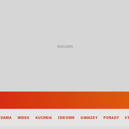
DANIA
WIDEO
KUCHNIA
ZDROWIE
GWIAZDY
PORADY
S