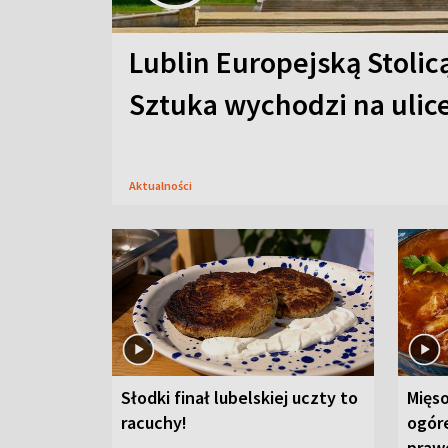
Lublin Europejską Stolic
Sztuka wychodzi na ulic
Aktualności
Słodki finał lubelskiej uczty to
Mięso
racuchy!
ogór
praw