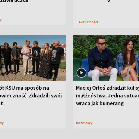
sy
Aktualności
ół KSU ma sposób na
Maciej Orłoś zdradził kulis
wieczność. Zdradzili swój
małżeństwa. Jedna sytua
et
wraca jak bumerang
wy
Rozmowy