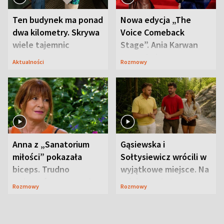
Ten budynek ma ponad
Nowa edycja „The
dwa kilometry. Skrywa
Voice Comeback
wiele tajemnic
Stage”. Ania Karwan
zapowiada
Aktualności
Rozmowy
niespodzianki
Anna z „Sanatorium
Gąsiewska i
miłości” pokazała
Sołtysiewicz wrócili w
biceps. Trudno
wyjątkowe miejsce. Na
uwierzyć, co przeszła
szlaku czekał
Rozmowy
Rozmowy
wcześniej
niedźwiedź