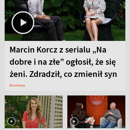
Marcin Korcz z serialu „Na
dobre i na złe” ogłosił, że się
żeni. Zdradził, co zmienił syn
Rozmowy