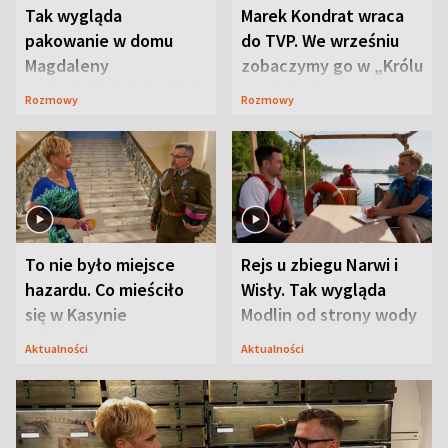
Tak wygląda
Marek Kondrat wraca
pakowanie w domu
do TVP. We wrześniu
Magdaleny
zobaczymy go w „Królu
Waligórskiej-Lisieckiej.
Maciusiu I”
Rozmowy
Rozmowy
Mąż nie odpuszcza
To nie było miejsce
Rejs u zbiegu Narwi i
hazardu. Co mieściło
Wisły. Tak wygląda
się w Kasynie
Modlin od strony wody
Oficerskim?
Aktualności
Aktualności