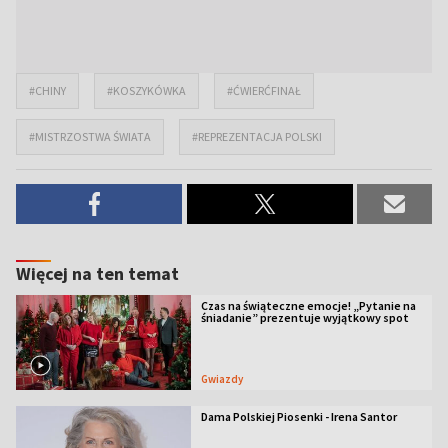
#CHINY
#KOSZYKÓWKA
#ĆWIERĆFINAŁ
#MISTRZOSTWA ŚWIATA
#REPREZENTACJA POLSKI
Więcej na ten temat
Czas na świąteczne emocje! „Pytanie na
śniadanie” prezentuje wyjątkowy spot
Gwiazdy
Dama Polskiej Piosenki - Irena Santor