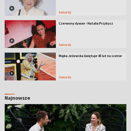
Gwiazdy
Czerwony dywan - Natalia Przybysz
Gwiazdy
Majka Jeżowska świętuje 45 lat na scenie
Gwiazdy
Najnowsze