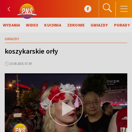
WYDANIA
WIDEO
KUCHNIA
ZDROWIE
GWIAZDY
PORADY
GWIAZDY
koszykarskie orły
10.09.2019, 07:39