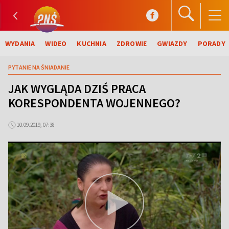
WYDANIA
WIDEO
KUCHNIA
ZDROWIE
GWIAZDY
PORADY
PYTANIE NA ŚNIADANIE
JAK WYGLĄDA DZIŚ PRACA
KORESPONDENTA WOJENNEGO?
10.09.2019, 07:38