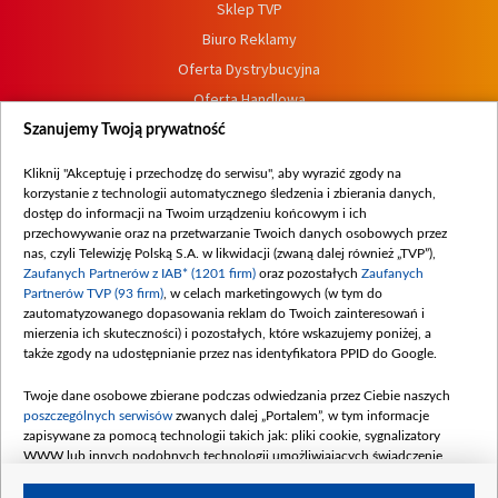
Sklep TVP
Biuro Reklamy
Oferta Dystrybucyjna
Oferta Handlowa
Dostępność
Szanujemy Twoją prywatność
Moje zgody
Kliknij "Akceptuję i przechodzę do serwisu", aby wyrazić zgody na
Procedura zgłoszeń wewnętrznych
korzystanie z technologii automatycznego śledzenia i zbierania danych,
dostęp do informacji na Twoim urządzeniu końcowym i ich
przechowywanie oraz na przetwarzanie Twoich danych osobowych przez
nas, czyli Telewizję Polską S.A. w likwidacji (zwaną dalej również „TVP”),
Zaufanych Partnerów z IAB* (1201 firm)
oraz pozostałych
Zaufanych
Partnerów TVP (93 firm)
, w celach marketingowych (w tym do
zautomatyzowanego dopasowania reklam do Twoich zainteresowań i
mierzenia ich skuteczności) i pozostałych, które wskazujemy poniżej, a
także zgody na udostępnianie przez nas identyfikatora PPID do Google.
Twoje dane osobowe zbierane podczas odwiedzania przez Ciebie naszych
poszczególnych serwisów
zwanych dalej „Portalem”, w tym informacje
zapisywane za pomocą technologii takich jak: pliki cookie, sygnalizatory
WWW lub innych podobnych technologii umożliwiających świadczenie
dopasowanych i bezpiecznych usług, personalizację treści oraz reklam,
udostępnianie funkcji mediów społecznościowych oraz analizowanie ruchu