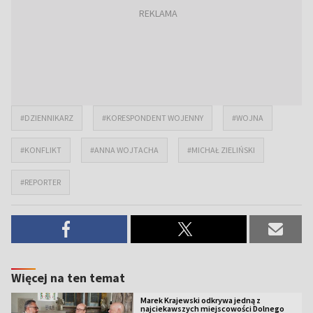
#DZIENNIKARZ
#KORESPONDENT WOJENNY
#WOJNA
#KONFLIKT
#ANNA WOJTACHA
#MICHAŁ ZIELIŃSKI
#REPORTER
Więcej na ten temat
Marek Krajewski odkrywa jedną z
najciekawszych miejscowości Dolnego