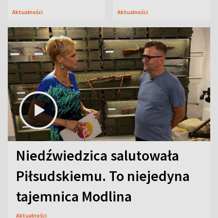
Oficerskim?
Aktualności
Aktualności
Niedźwiedzica salutowała
Piłsudskiemu. To niejedyna
tajemnica Modlina
Aktualności