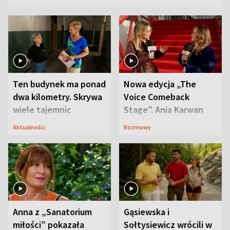
Ten budynek ma ponad
Nowa edycja „The
dwa kilometry. Skrywa
Voice Comeback
wiele tajemnic
Stage”. Ania Karwan
zapowiada
Aktualności
Rozmowy
niespodzianki
Anna z „Sanatorium
Gąsiewska i
miłości” pokazała
Sołtysiewicz wrócili w