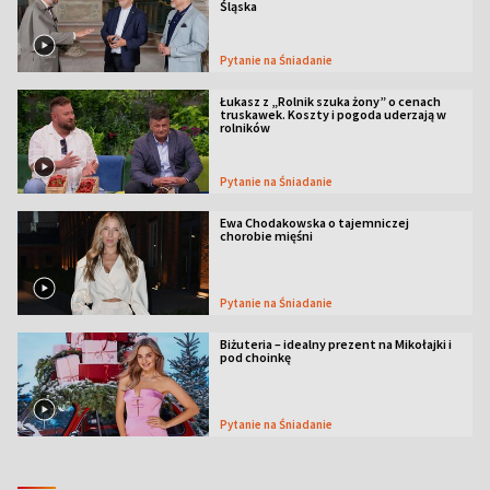
Śląska
Pytanie na Śniadanie
Łukasz z „Rolnik szuka żony” o cenach
truskawek. Koszty i pogoda uderzają w
rolników
Pytanie na Śniadanie
Ewa Chodakowska o tajemniczej
chorobie mięśni
Pytanie na Śniadanie
Biżuteria – idealny prezent na Mikołajki i
pod choinkę
Pytanie na Śniadanie