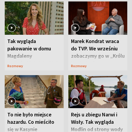
Tak wygląda
Marek Kondrat wraca
pakowanie w domu
do TVP. We wrześniu
Magdaleny
zobaczymy go w „Królu
Waligórskiej-Lisieckiej.
Maciusiu I”
Rozmowy
Rozmowy
Mąż nie odpuszcza
To nie było miejsce
Rejs u zbiegu Narwi i
hazardu. Co mieściło
Wisły. Tak wygląda
się w Kasynie
Modlin od strony wody