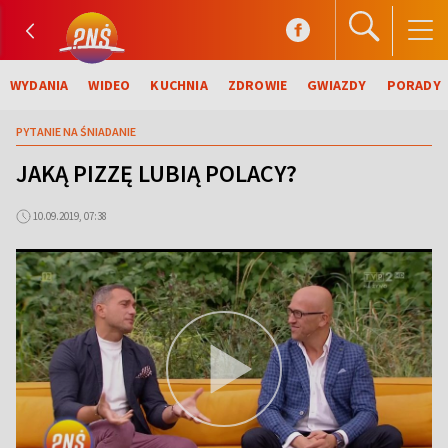
WYDANIA
WIDEO
KUCHNIA
ZDROWIE
GWIAZDY
PORADY
PYTANIE NA ŚNIADANIE
JAKĄ PIZZĘ LUBIĄ POLACY?
10.09.2019, 07:38