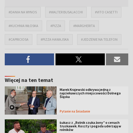
#DANIA NA WYNOS
#WALTER BUSALACCHI
#VITO CASETTI
#KUCHNIA WŁOSKA
#PIZZA
#MARGHERITA
#CAPRICIOSA
#PIZZA HAWAJSKA
#JEDZENIE NA TELEFON
Więcej na ten temat
Marek Krajewski odkrywa jedną z
najciekawszych miejscowości Dolnego
Śląska
Pytanie na Śniadanie
Łukasz z „Rolnik szuka żony” o cenach
truskawek. Koszty i pogoda uderzają w
rolników