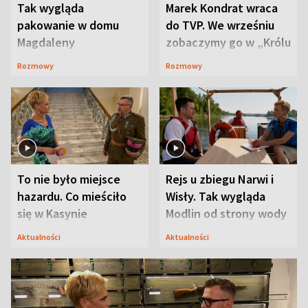
Tak wygląda
Marek Kondrat wraca
pakowanie w domu
do TVP. We wrześniu
Magdaleny
zobaczymy go w „Królu
Waligórskiej-Lisieckiej.
Maciusiu I”
Rozmowy
Rozmowy
Mąż nie odpuszcza
To nie było miejsce
Rejs u zbiegu Narwi i
hazardu. Co mieściło
Wisły. Tak wygląda
się w Kasynie
Modlin od strony wody
Oficerskim?
Aktualności
Aktualności