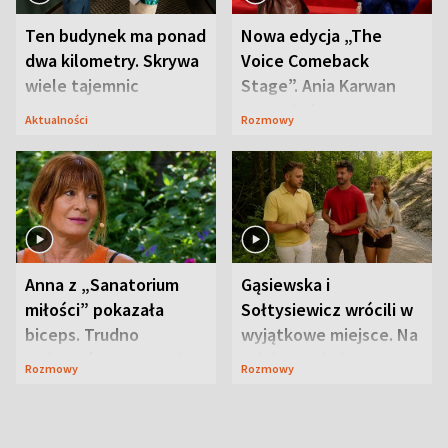
Ten budynek ma ponad
Nowa edycja „The
dwa kilometry. Skrywa
Voice Comeback
wiele tajemnic
Stage”. Ania Karwan
zapowiada
Aktualności
Rozmowy
niespodzianki
Anna z „Sanatorium
Gąsiewska i
miłości” pokazała
Sołtysiewicz wrócili w
biceps. Trudno
wyjątkowe miejsce. Na
uwierzyć, co przeszła
szlaku czekał
Rozmowy
Rozmowy
wcześniej
niedźwiedź