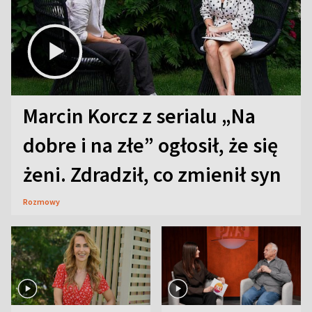
Marcin Korcz z serialu „Na
dobre i na złe” ogłosił, że się
żeni. Zdradził, co zmienił syn
Rozmowy