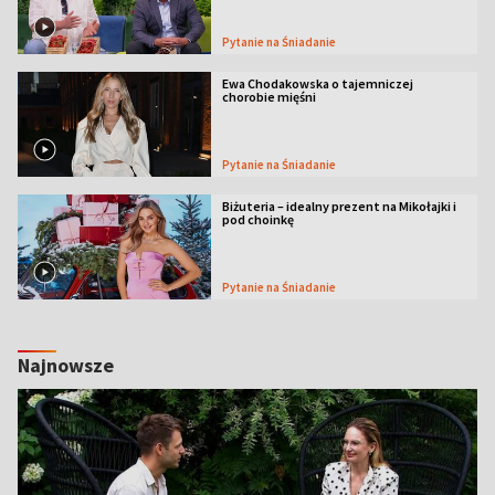
Pytanie na Śniadanie
Ewa Chodakowska o tajemniczej
chorobie mięśni
Pytanie na Śniadanie
Biżuteria – idealny prezent na Mikołajki i
pod choinkę
Pytanie na Śniadanie
Najnowsze