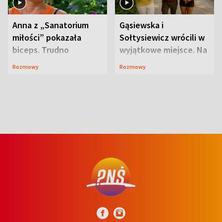
Anna z „Sanatorium
Gąsiewska i
miłości” pokazała
Sołtysiewicz wrócili w
biceps. Trudno
wyjątkowe miejsce. Na
uwierzyć, co przeszła
szlaku czekał
Rozmowy
Rozmowy
wcześniej
niedźwiedź