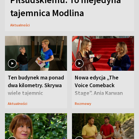
tajemnica Modlina
Aktualności
Ten budynek ma ponad
Nowa edycja „The
dwa kilometry. Skrywa
Voice Comeback
wiele tajemnic
Stage”. Ania Karwan
zapowiada
Aktualności
Rozmowy
niespodzianki