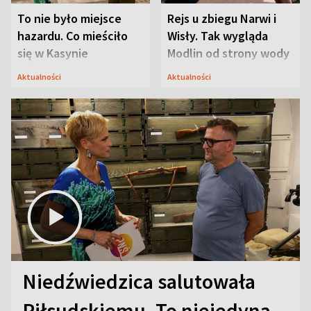
To nie było miejsce
Rejs u zbiegu Narwi i
hazardu. Co mieściło
Wisły. Tak wygląda
się w Kasynie
Modlin od strony wody
Oficerskim?
Aktualności
Aktualności
Niedźwiedzica salutowała
Piłsudskiemu. To niejedyna