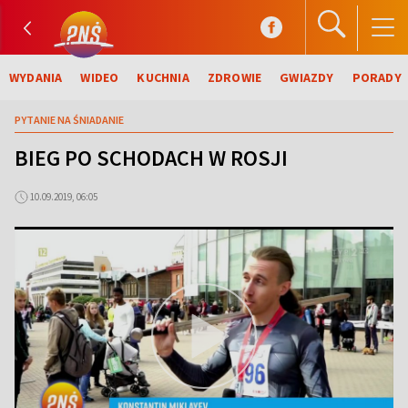
WYDANIA
WIDEO
KUCHNIA
ZDROWIE
GWIAZDY
PORADY
PYTANIE NA ŚNIADANIE
BIEG PO SCHODACH W ROSJI
10.09.2019, 06:05