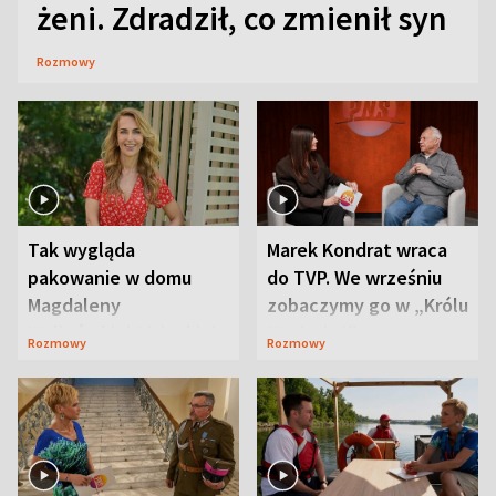
żeni. Zdradził, co zmienił syn
Rozmowy
Tak wygląda
Marek Kondrat wraca
pakowanie w domu
do TVP. We wrześniu
Magdaleny
zobaczymy go w „Królu
Waligórskiej-Lisieckiej.
Maciusiu I”
Rozmowy
Rozmowy
Mąż nie odpuszcza