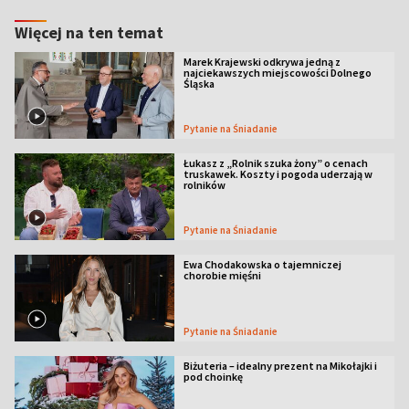
Więcej na ten temat
Marek Krajewski odkrywa jedną z
najciekawszych miejscowości Dolnego
Śląska
Pytanie na Śniadanie
Łukasz z „Rolnik szuka żony” o cenach
truskawek. Koszty i pogoda uderzają w
rolników
Pytanie na Śniadanie
Ewa Chodakowska o tajemniczej
chorobie mięśni
Pytanie na Śniadanie
Biżuteria – idealny prezent na Mikołajki i
pod choinkę