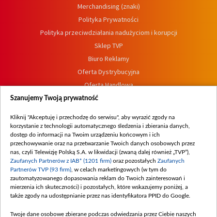
Merchandising (znaki)
Polityka Prywatności
Polityka przeciwdziałania nadużyciom i korupcji
Sklep TVP
Biuro Reklamy
Oferta Dystrybucyjna
Oferta Handlowa
Dostępność
Szanujemy Twoją prywatność
Moje zgody
Kliknij "Akceptuję i przechodzę do serwisu", aby wyrazić zgody na
Procedura zgłoszeń wewnętrznych
korzystanie z technologii automatycznego śledzenia i zbierania danych,
dostęp do informacji na Twoim urządzeniu końcowym i ich
przechowywanie oraz na przetwarzanie Twoich danych osobowych przez
nas, czyli Telewizję Polską S.A. w likwidacji (zwaną dalej również „TVP”),
Zaufanych Partnerów z IAB* (1201 firm)
oraz pozostałych
Zaufanych
Partnerów TVP (93 firm)
, w celach marketingowych (w tym do
zautomatyzowanego dopasowania reklam do Twoich zainteresowań i
mierzenia ich skuteczności) i pozostałych, które wskazujemy poniżej, a
także zgody na udostępnianie przez nas identyfikatora PPID do Google.
Twoje dane osobowe zbierane podczas odwiedzania przez Ciebie naszych