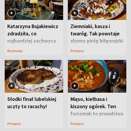
Katarzyna Bujakiewicz
Ziemniaki, kasza i
zdradziła, co
twaróg. Tak powstaje
najbardziej zachwyca
słynny piróg biłgorajski
ją w Lublinie
Rozmowy
Przepisy
Słodki finał lubelskiej
Mięso, kiełbasa i
uczty to racuchy!
kiszony ogórek. Ten
forszmak to prawdziwa
uczta
Przepisy
Przepisy