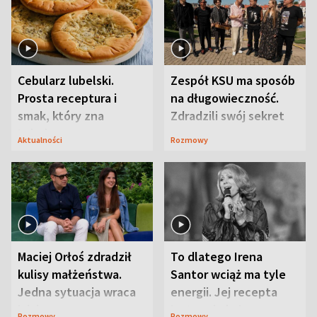
Cebularz lubelski.
Zespół KSU ma sposób
Prosta receptura i
na długowieczność.
smak, który zna
Zdradzili swój sekret
Lubelszczyzna
Aktualności
Rozmowy
Maciej Orłoś zdradził
To dlatego Irena
kulisy małżeństwa.
Santor wciąż ma tyle
Jedna sytuacja wraca
energii. Jej recepta
jak bumerang
jest zaskakująco
Rozmowy
Rozmowy