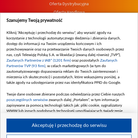
Oferta Dystrybucyjna
Oferta Handlowa
Dostępność
Szanujemy Twoją prywatność
Moje zgody
Kliknij "Akceptuję i przechodzę do serwisu", aby wyrazić zgody na
Procedura zgłoszeń wewnętrznych
korzystanie z technologii automatycznego śledzenia i zbierania danych,
dostęp do informacji na Twoim urządzeniu końcowym i ich
przechowywanie oraz na przetwarzanie Twoich danych osobowych przez
nas, czyli Telewizję Polską S.A. w likwidacji (zwaną dalej również „TVP”),
Zaufanych Partnerów z IAB* (1201 firm)
oraz pozostałych
Zaufanych
Partnerów TVP (93 firm)
, w celach marketingowych (w tym do
zautomatyzowanego dopasowania reklam do Twoich zainteresowań i
mierzenia ich skuteczności) i pozostałych, które wskazujemy poniżej, a
także zgody na udostępnianie przez nas identyfikatora PPID do Google.
Twoje dane osobowe zbierane podczas odwiedzania przez Ciebie naszych
poszczególnych serwisów
zwanych dalej „Portalem”, w tym informacje
zapisywane za pomocą technologii takich jak: pliki cookie, sygnalizatory
WWW lub innych podobnych technologii umożliwiających świadczenie
dopasowanych i bezpiecznych usług, personalizację treści oraz reklam,
udostępnianie funkcji mediów społecznościowych oraz analizowanie ruchu
Akceptuję i przechodzę do serwisu
w Internecie.