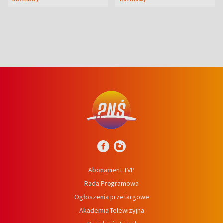
prosta
Abonament TVP
Rada Programowa
Ogłoszenia przetargowe
Akademia Telewizyjna