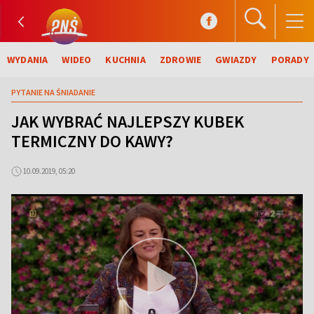
WYDANIA
WIDEO
KUCHNIA
ZDROWIE
GWIAZDY
PORADY
PYTANIE NA ŚNIADANIE
JAK WYBRAĆ NAJLEPSZY KUBEK
TERMICZNY DO KAWY?
10.09.2019, 05:20