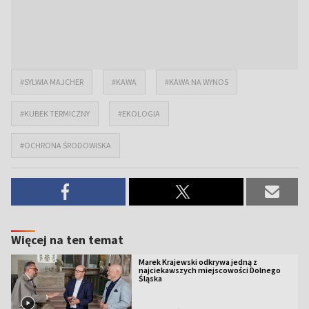
#SYLWIA MAJCHER
#KAWA
#KAWA NA WYNOS
#KUBEK TERMICZNY
#EKOLOGIA
#OCHRONA ŚRODOWISKA
Więcej na ten temat
Marek Krajewski odkrywa jedną z
najciekawszych miejscowości Dolnego
Śląska