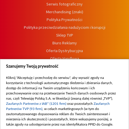
Serwis fotograficzny
Merchandising (znaki)
Polityka Prywatności
Polityka przeciwdziałania nadużyciom i korupcji
Sklep TVP
Biuro Reklamy
Oferta Dystrybucyjna
Oferta Handlowa
Dostępność
Szanujemy Twoją prywatność
Moje zgody
Kliknij "Akceptuję i przechodzę do serwisu", aby wyrazić zgody na
Procedura zgłoszeń wewnętrznych
korzystanie z technologii automatycznego śledzenia i zbierania danych,
dostęp do informacji na Twoim urządzeniu końcowym i ich
przechowywanie oraz na przetwarzanie Twoich danych osobowych przez
nas, czyli Telewizję Polską S.A. w likwidacji (zwaną dalej również „TVP”),
Zaufanych Partnerów z IAB* (1201 firm)
oraz pozostałych
Zaufanych
Partnerów TVP (93 firm)
, w celach marketingowych (w tym do
zautomatyzowanego dopasowania reklam do Twoich zainteresowań i
mierzenia ich skuteczności) i pozostałych, które wskazujemy poniżej, a
także zgody na udostępnianie przez nas identyfikatora PPID do Google.