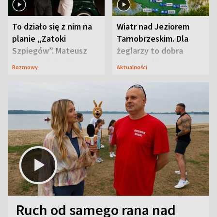
To działo się z nim na
Wiatr nad Jeziorem
planie „Zatoki
Tarnobrzeskim. Dla
Szpiegów”. Mateusz
żeglarzy to dobra
Janicki odsłonił
wiadomość
Rozmowy
Aktualności
aktorski sekret
Ruch od samego rana nad