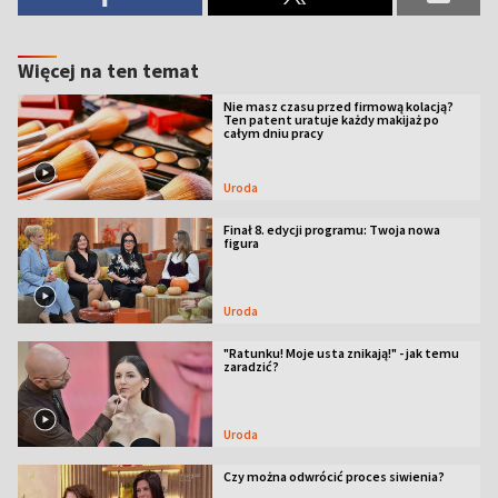
Więcej na ten temat
Nie masz czasu przed firmową kolacją?
Ten patent uratuje każdy makijaż po
całym dniu pracy
Uroda
Finał 8. edycji programu: Twoja nowa
figura
Uroda
"Ratunku! Moje usta znikają!" - jak temu
zaradzić?
Uroda
Czy można odwrócić proces siwienia?