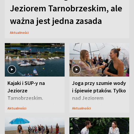
Jeziorem Tarnobrzeskim, ale
ważna jest jedna zasada
Aktualności
Kajaki i SUP-y na
Joga przy szumie wody
Jeziorze
i śpiewie ptaków. Tylko
Tarnobrzeskim.
nad Jeziorem
Przyrodnicy zwracają
Tarnobrzeskim
Aktualności
Aktualności
uwagę na coś jeszcze