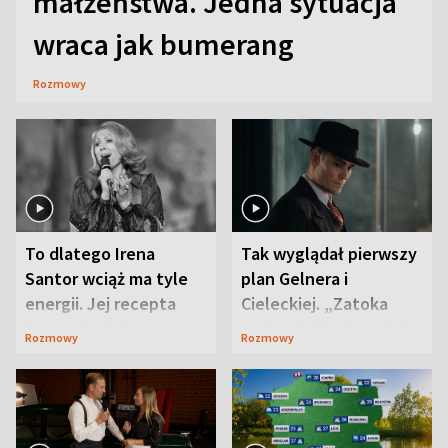
małżeństwa. Jedna sytuacja
wraca jak bumerang
Rozmowy
To dlatego Irena
Tak wyglądał pierwszy
Santor wciąż ma tyle
plan Gelnera i
energii. Jej recepta
Cieleckiej. „Zatoka
jest zaskakująco
szpiegów” od razu ich
Rozmowy
Rozmowy
prosta
zaskoczyła