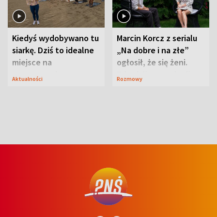
Kiedyś wydobywano tu
Marcin Korcz z serialu
siarkę. Dziś to idealne
„Na dobre i na złe”
miejsce na
ogłosił, że się żeni.
wypoczynek
Zdradził, co zmienił
Aktualności
Rozmowy
syn