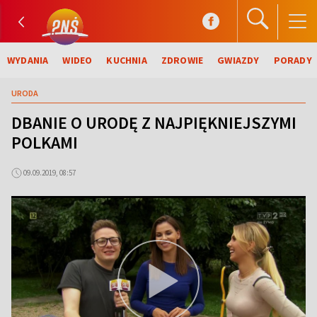
WYDANIA
WIDEO
KUCHNIA
ZDROWIE
GWIAZDY
PORADY
URODA
DBANIE O URODĘ Z NAJPIĘKNIEJSZYMI
POLKAMI
09.09.2019, 08:57