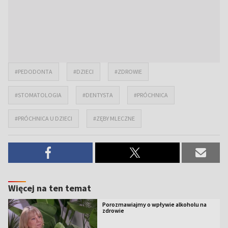
#PEDODONTA
#DZIECI
#ZDROWIE
#STOMATOLOGIA
#DENTYSTA
#PRÓCHNICA
#PRÓCHNICA U DZIECI
#ZĘBY MLECZNE
Więcej na ten temat
Porozmawiajmy o wpływie alkoholu na
zdrowie