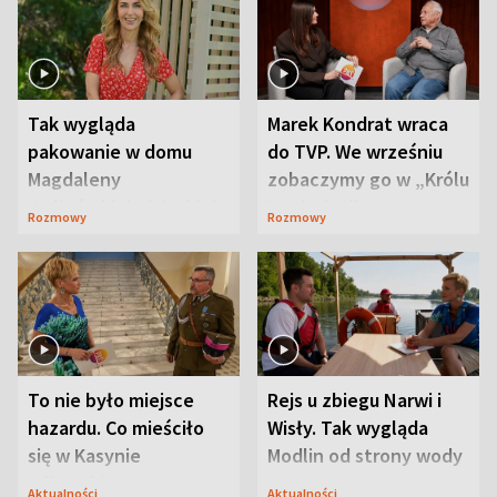
Tak wygląda
Marek Kondrat wraca
pakowanie w domu
do TVP. We wrześniu
Magdaleny
zobaczymy go w „Królu
Waligórskiej-Lisieckiej.
Maciusiu I”
Rozmowy
Rozmowy
Mąż nie odpuszcza
To nie było miejsce
Rejs u zbiegu Narwi i
hazardu. Co mieściło
Wisły. Tak wygląda
się w Kasynie
Modlin od strony wody
Oficerskim?
Aktualności
Aktualności