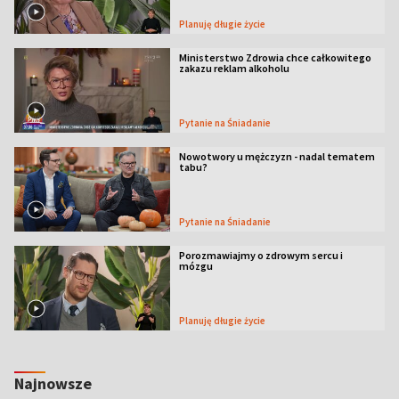
Planuję długie życie
Ministerstwo Zdrowia chce całkowitego
zakazu reklam alkoholu
Pytanie na Śniadanie
Nowotwory u mężczyzn - nadal tematem
tabu?
Pytanie na Śniadanie
Porozmawiajmy o zdrowym sercu i
mózgu
Planuję długie życie
Najnowsze