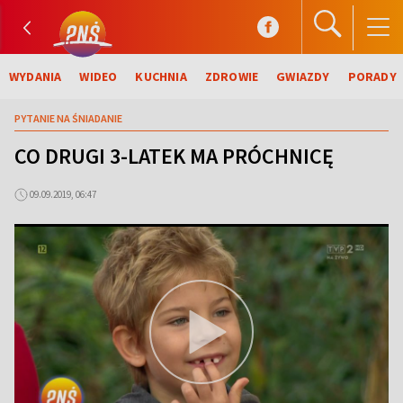
WYDANIA
WIDEO
KUCHNIA
ZDROWIE
GWIAZDY
PORADY
PYTANIE NA ŚNIADANIE
CO DRUGI 3-LATEK MA PRÓCHNICĘ
09.09.2019, 06:47