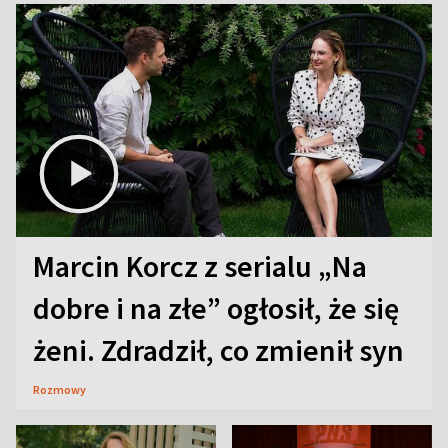
Marcin Korcz z serialu „Na
dobre i na złe” ogłosił, że się
żeni. Zdradził, co zmienił syn
Rozmowy