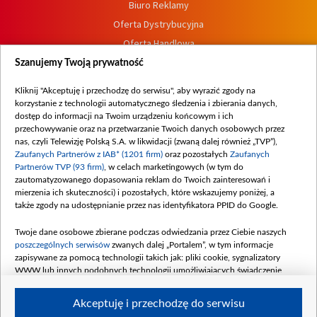
Biuro Reklamy
Oferta Dystrybucyjna
Oferta Handlowa
Dostępność
Szanujemy Twoją prywatność
Moje zgody
Kliknij "Akceptuję i przechodzę do serwisu", aby wyrazić zgody na
Procedura zgłoszeń wewnętrznych
korzystanie z technologii automatycznego śledzenia i zbierania danych,
dostęp do informacji na Twoim urządzeniu końcowym i ich
przechowywanie oraz na przetwarzanie Twoich danych osobowych przez
nas, czyli Telewizję Polską S.A. w likwidacji (zwaną dalej również „TVP”),
Zaufanych Partnerów z IAB* (1201 firm)
oraz pozostałych
Zaufanych
Partnerów TVP (93 firm)
, w celach marketingowych (w tym do
zautomatyzowanego dopasowania reklam do Twoich zainteresowań i
mierzenia ich skuteczności) i pozostałych, które wskazujemy poniżej, a
także zgody na udostępnianie przez nas identyfikatora PPID do Google.
Twoje dane osobowe zbierane podczas odwiedzania przez Ciebie naszych
poszczególnych serwisów
zwanych dalej „Portalem”, w tym informacje
zapisywane za pomocą technologii takich jak: pliki cookie, sygnalizatory
WWW lub innych podobnych technologii umożliwiających świadczenie
dopasowanych i bezpiecznych usług, personalizację treści oraz reklam,
udostępnianie funkcji mediów społecznościowych oraz analizowanie ruchu
Akceptuję i przechodzę do serwisu
w Internecie.