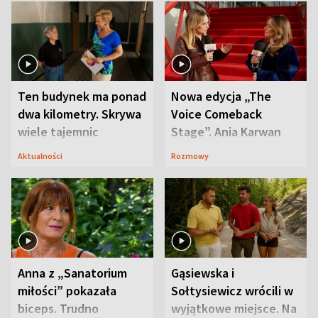
Ten budynek ma ponad
Nowa edycja „The
dwa kilometry. Skrywa
Voice Comeback
wiele tajemnic
Stage”. Ania Karwan
zapowiada
Aktualności
Rozmowy
niespodzianki
Anna z „Sanatorium
Gąsiewska i
miłości” pokazała
Sołtysiewicz wrócili w
biceps. Trudno
wyjątkowe miejsce. Na