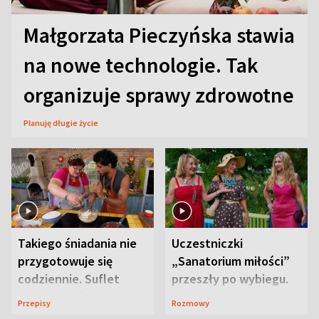
Małgorzata Pieczyńska stawia
na nowe technologie. Tak
organizuje sprawy zdrowotne
Planuję długie życie
Takiego śniadania nie
Uczestniczki
przygotowuje się
„Sanatorium miłości”
codziennie. Suflet
przeszły po wybiegu.
serowy zachwyca
Te stylizacje
Przepisy
Rozmowy
smakiem
przyciągały wzrok