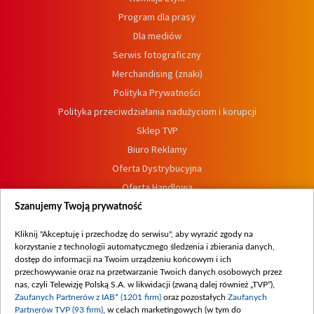
Program dla prasy
Dla mediów
Serwis fotograficzny
Merchandising (znaki)
Polityka Prywatności
Polityka przeciwdziałania nadużyciom i korupcji
Sklep TVP
Biuro Reklamy
Oferta Dystrybucyjna
Oferta Handlowa
Dostępność
Szanujemy Twoją prywatność
Moje zgody
Kliknij "Akceptuję i przechodzę do serwisu", aby wyrazić zgody na
Procedura zgłoszeń wewnętrznych
korzystanie z technologii automatycznego śledzenia i zbierania danych,
dostęp do informacji na Twoim urządzeniu końcowym i ich
przechowywanie oraz na przetwarzanie Twoich danych osobowych przez
nas, czyli Telewizję Polską S.A. w likwidacji (zwaną dalej również „TVP”),
Zaufanych Partnerów z IAB* (1201 firm)
oraz pozostałych
Zaufanych
Partnerów TVP (93 firm)
, w celach marketingowych (w tym do