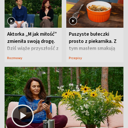
Aktorka „M jak miłość”
Puszyste bułeczki
zmieniła swoją drogę.
prosto z piekarnika. Z
Dziś wiąże przyszłość z
tym masłem smakują
neurobiologią
jeszcze lepiej
Rozmowy
Przepisy