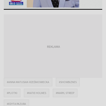
#ANNA MATUSIAK-RZEŚNIOWIECKA
#SHOWBIZNES
#PLOTKI
#KATIE HOLMES
#MARYL STREEP
#EDYTA PAZURA