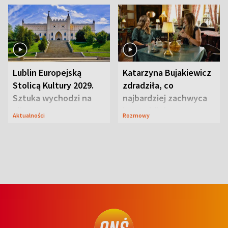
Lublin Europejską
Katarzyna Bujakiewicz
Stolicą Kultury 2029.
zdradziła, co
Sztuka wychodzi na
najbardziej zachwyca
ulice
ją w Lublinie
Aktualności
Rozmowy