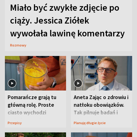
Miało być zwykłe zdjęcie po
ciąży. Jessica Ziółek
wywołała lawinę komentarzy
Rozmowy
Pomarańcze grają tu
Aneta Zając o zdrowiu i
główną rolę. Proste
natłoku obowiązków.
ciasto wychodzi
Tak pilnuje badań i
wyjątkowo wilgotne
wizyt
Przepisy
Planuję długie życie