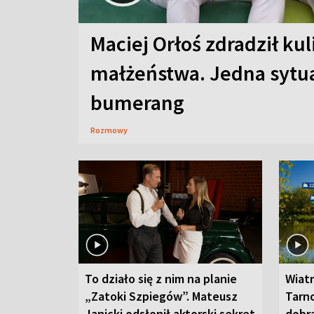
Maciej Orłoś zdradził kul
małżeństwa. Jedna sytua
bumerang
Rozmowy
To działo się z nim na planie
Wiat
„Zatoki Szpiegów”. Mateusz
Tarno
Janicki odsłonił aktorski sekret
dobr