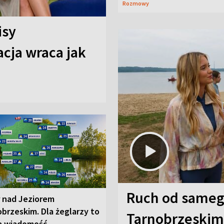
Rozmowy
isy
cja wraca jak
Ruch od sameg
r nad Jeziorem
brzeskim. Dla żeglarzy to
Tarnobrzeskim,
a wiadomość