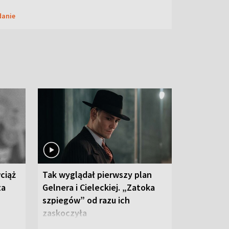
danie
ciąż
Tak wyglądał pierwszy plan
ta
Gelnera i Cieleckiej. „Zatoka
szpiegów” od razu ich
zaskoczyła