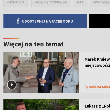
#MONSTERA
#ROŚLINY TROPIKALNE
#HIT
#WYPOSAŻ
UDOSTĘPNIJ NA FACEBOOKU
Więcej na ten temat
Marek Krajew
miejscowości
Pytanie na Śnia
Łukasz z „Ro