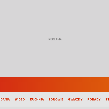
DANIA
WIDEO
KUCHNIA
ZDROWIE
GWIAZDY
PORADY
S