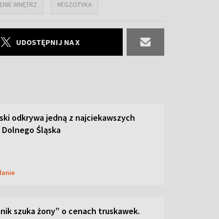
ENIE WNĘTRZ
#EGZOTYKA
UDOSTĘPNIJ NA X
ski odkrywa jedną z najciekawszych
 Dolnego Śląska
danie
lnik szuka żony” o cenach truskawek.