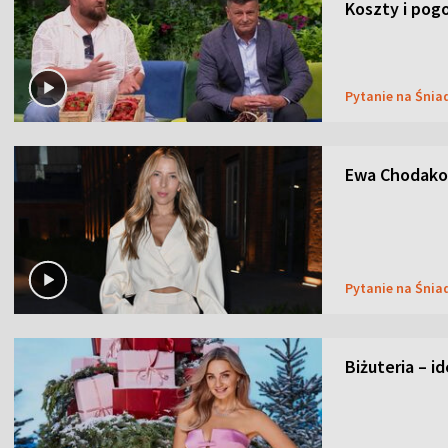
Koszty i pog
Pytanie na Śnia
Ewa Chodakow
Pytanie na Śnia
Biżuteria – i