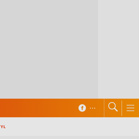
...
TYL