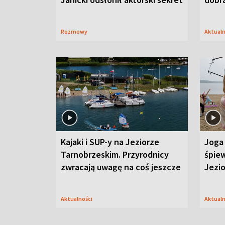
Rozmowy
Aktual
Kajaki i SUP-y na Jeziorze
Joga 
Tarnobrzeskim. Przyrodnicy
śpiew
zwracają uwagę na coś jeszcze
Jezi
Aktualności
Aktual