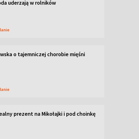
oda uderzają w rolników
danie
ska o tajemniczej chorobie mięśni
danie
dealny prezent na Mikołajki i pod choinkę