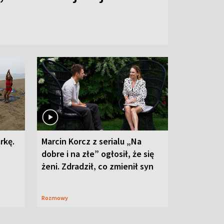
rkę.
Marcin Korcz z serialu „Na
dobre i na złe” ogłosił, że się
żeni. Zdradził, co zmienił syn
Rozmowy