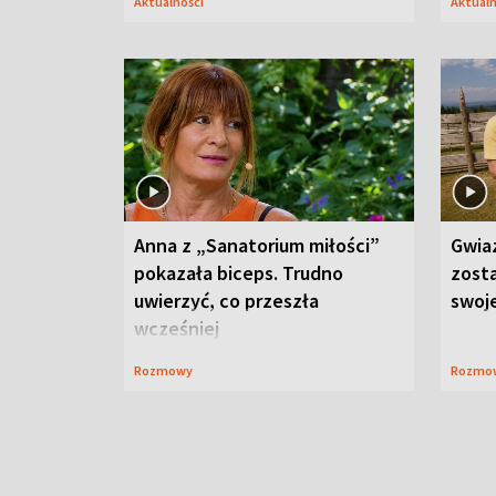
Aktualności
Aktual
Anna z „Sanatorium miłości”
Gwia
pokazała biceps. Trudno
zost
uwierzyć, co przeszła
swoj
wcześniej
Rozmowy
Rozmo