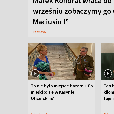
Marek Kondrat wraca do 
wrześniu zobaczymy go 
Maciusiu I”
Rozmowy
To nie było miejsce hazardu. Co
Ten 
mieściło się w Kasynie
kilom
Oficerskim?
taje