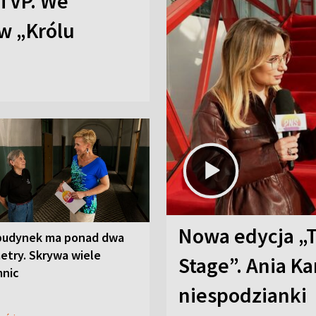
TVP. We
w „Królu
Nowa edycja „
budynek ma ponad dwa
etry. Skrywa wiele
Stage”. Ania K
mnic
niespodzianki