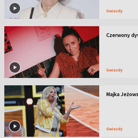
Gwiazdy
Czerwony dyw
Gwiazdy
Majka Jeżows
Gwiazdy