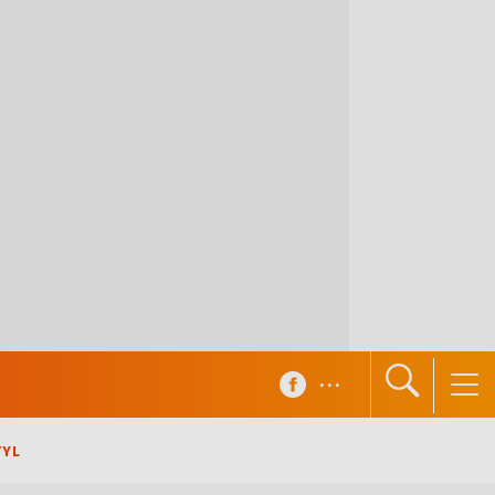
...
TYL