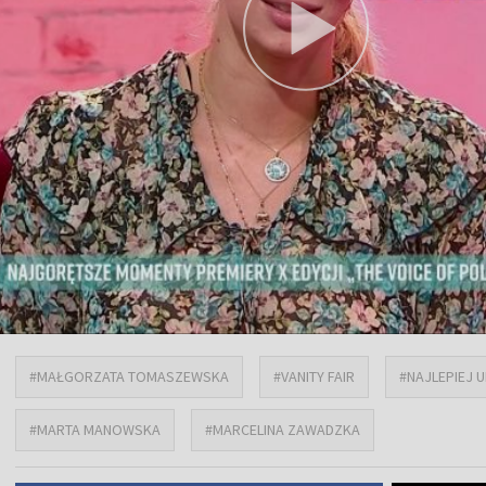
#MAŁGORZATA TOMASZEWSKA
#VANITY FAIR
#NAJLEPIEJ 
#MARTA MANOWSKA
#MARCELINA ZAWADZKA