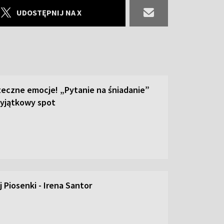
UDOSTĘPNIJ NA X
teczne emocje! „Pytanie na śniadanie”
yjątkowy spot
 Piosenki - Irena Santor