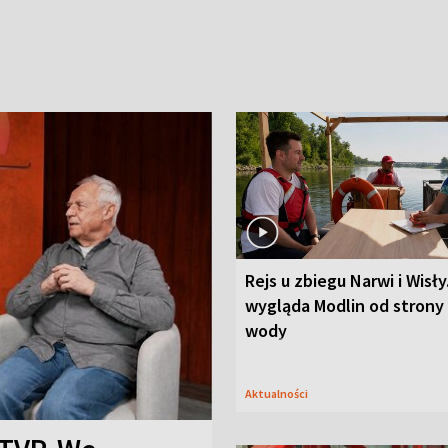
Rejs u zbiegu Narwi i Wisły
wygląda Modlin od strony
wody
Aktualności