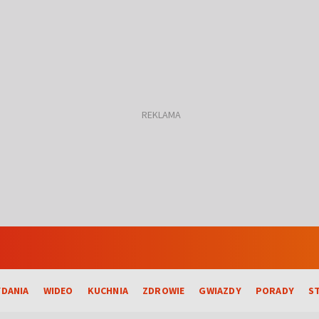
DANIA
WIDEO
KUCHNIA
ZDROWIE
GWIAZDY
PORADY
S