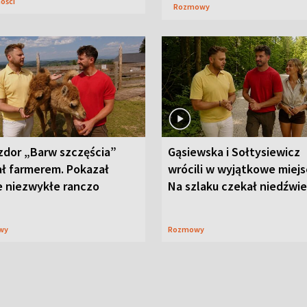
ności
Rozmowy
zdor „Barw szczęścia”
Gąsiewska i Sołtysiewicz
ał farmerem. Pokazał
wrócili w wyjątkowe miejs
e niezwykłe ranczo
Na szlaku czekał niedźwi
wy
Rozmowy