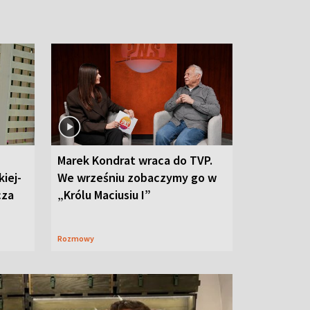
Marek Kondrat wraca do TVP.
iej-
We wrześniu zobaczymy go w
cza
„Królu Maciusiu I”
Rozmowy