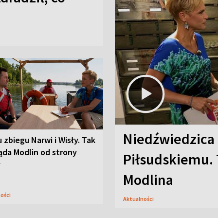
Niedźwiedzica
u zbiegu Narwi i Wisły. Tak
ąda Modlin od strony
Piłsudskiemu. 
y
Modlina
ności
Aktualności