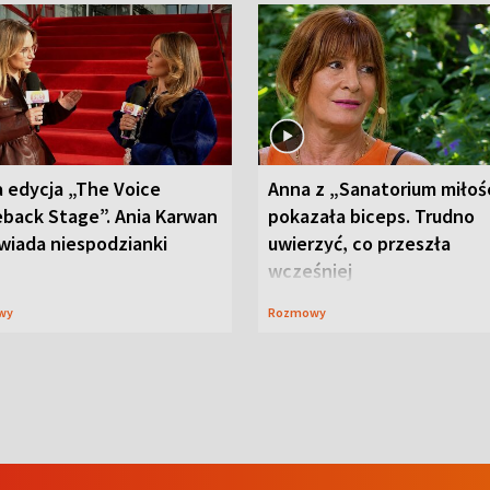
 edycja „The Voice
Anna z „Sanatorium miłoś
back Stage”. Ania Karwan
pokazała biceps. Trudno
wiada niespodzianki
uwierzyć, co przeszła
wcześniej
wy
Rozmowy