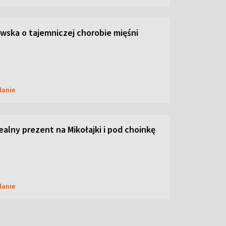
ska o tajemniczej chorobie mięśni
danie
dealny prezent na Mikołajki i pod choinkę
danie