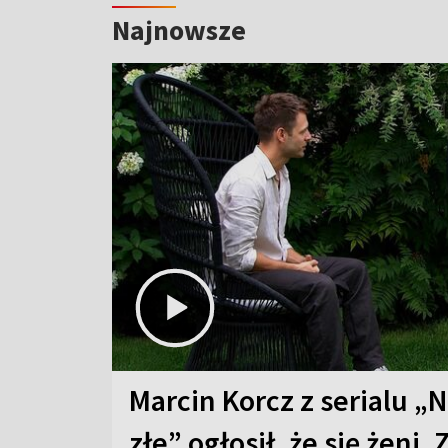
Najnowsze
Marcin Korcz z serialu „N
złe” ogłosił, że się żeni. 