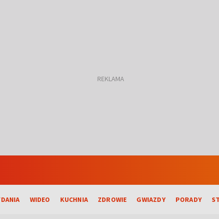
DANIA
WIDEO
KUCHNIA
ZDROWIE
GWIAZDY
PORADY
S