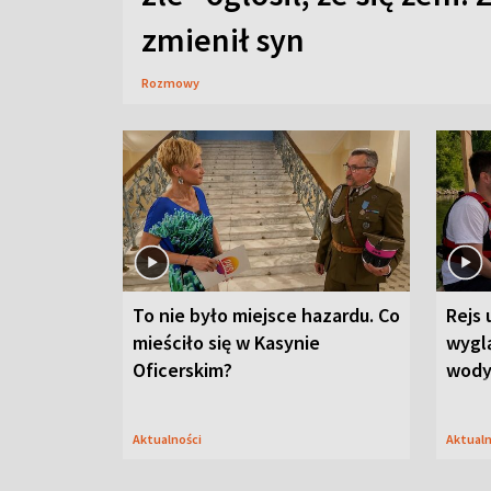
zmienił syn
Rozmowy
To nie było miejsce hazardu. Co
Rejs 
mieściło się w Kasynie
wygl
Oficerskim?
wod
Aktualności
Aktual