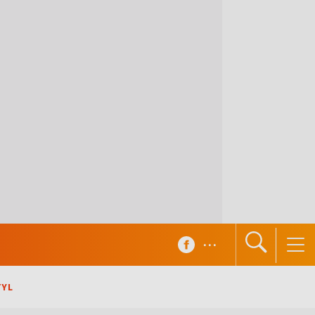
...
TYL