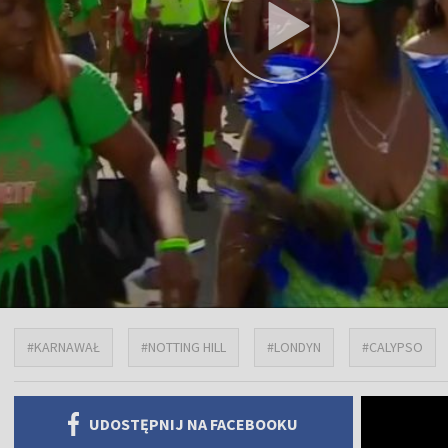
#KARNAWAŁ
#NOTTING HILL
#LONDYN
#CALYPSO
UDOSTĘPNIJ NA FACEBOOKU