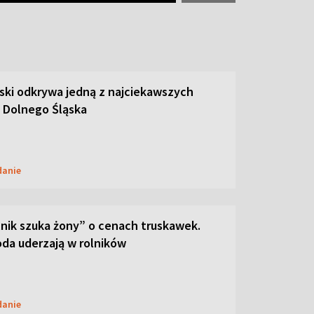
ski odkrywa jedną z najciekawszych
 Dolnego Śląska
danie
lnik szuka żony” o cenach truskawek.
oda uderzają w rolników
danie