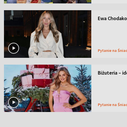
Ewa Chodakow
Pytanie na Śnia
Biżuteria – i
Pytanie na Śnia