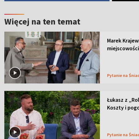
Więcej na ten temat
Marek Krajew
miejscowości
Pytanie na Śnia
Łukasz z „Ro
Koszty i pog
Pytanie na Śnia