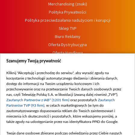
Merchandising (znaki)
Polityka Prywatności
Polityka przeciwdziałania nadużyciom i korupcji
Sklep TVP
Biuro Reklamy
Oferta Dystrybucyjna
Oferta Handlowa
Dostępność
Szanujemy Twoją prywatność
Moje zgody
Kliknij "Akceptuję i przechodzę do serwisu", aby wyrazić zgody na
Procedura zgłoszeń wewnętrznych
korzystanie z technologii automatycznego śledzenia i zbierania danych,
dostęp do informacji na Twoim urządzeniu końcowym i ich
przechowywanie oraz na przetwarzanie Twoich danych osobowych przez
nas, czyli Telewizję Polską S.A. w likwidacji (zwaną dalej również „TVP”),
Zaufanych Partnerów z IAB* (1201 firm)
oraz pozostałych
Zaufanych
Partnerów TVP (93 firm)
, w celach marketingowych (w tym do
zautomatyzowanego dopasowania reklam do Twoich zainteresowań i
mierzenia ich skuteczności) i pozostałych, które wskazujemy poniżej, a
także zgody na udostępnianie przez nas identyfikatora PPID do Google.
Twoje dane osobowe zbierane podczas odwiedzania przez Ciebie naszych