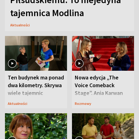
tajemnica Modlina
Aktualności
Ten budynek ma ponad
Nowa edycja „The
dwa kilometry. Skrywa
Voice Comeback
wiele tajemnic
Stage”. Ania Karwan
zapowiada
Aktualności
Rozmowy
niespodzianki