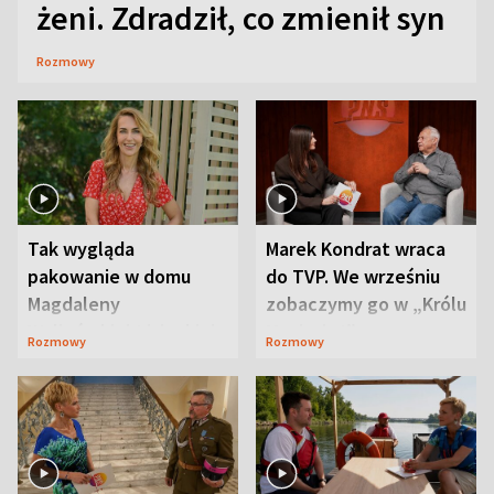
żeni. Zdradził, co zmienił syn
Rozmowy
Tak wygląda
Marek Kondrat wraca
pakowanie w domu
do TVP. We wrześniu
Magdaleny
zobaczymy go w „Królu
Waligórskiej-Lisieckiej.
Maciusiu I”
Rozmowy
Rozmowy
Mąż nie odpuszcza