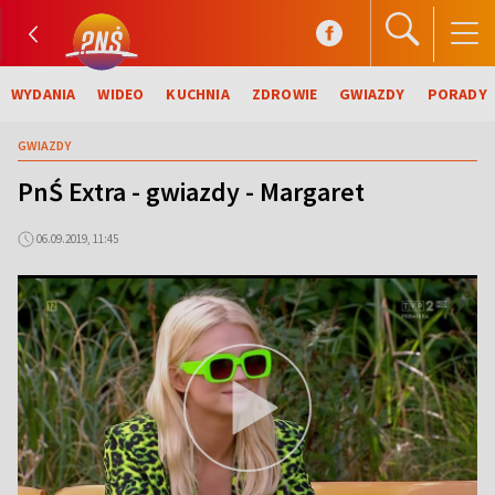
WYDANIA
WIDEO
KUCHNIA
ZDROWIE
GWIAZDY
PORADY
GWIAZDY
PnŚ Extra - gwiazdy - Margaret
06.09.2019, 11:45