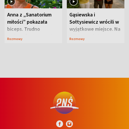
Anna z „Sanatorium
Gąsiewska i
miłości” pokazała
Sołtysiewicz wrócili w
biceps. Trudno
wyjątkowe miejsce. Na
uwierzyć, co przeszła
szlaku czekał
Rozmowy
Rozmowy
wcześniej
niedźwiedź