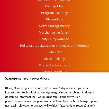
Komisja Etyki
Program dla prasy
Dla mediów
Serwis fotograficzny
Merchandising (znaki)
Polityka Prywatności
Polityka przeciwdziałania nadużyciom i korupcji
Sklep TVP
Biuro Reklamy
Oferta Dystrybucyjna
Oferta Handlowa
Dostępność
Szanujemy Twoją prywatność
Moje zgody
Kliknij "Akceptuję i przechodzę do serwisu", aby wyrazić zgody na
Procedura zgłoszeń wewnętrznych
korzystanie z technologii automatycznego śledzenia i zbierania danych,
dostęp do informacji na Twoim urządzeniu końcowym i ich
przechowywanie oraz na przetwarzanie Twoich danych osobowych przez
nas, czyli Telewizję Polską S.A. w likwidacji (zwaną dalej również „TVP”),