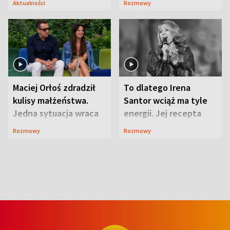
Aktualności
Rozmowy
Maciej Orłoś zdradził
To dlatego Irena
kulisy małżeństwa.
Santor wciąż ma tyle
Jedna sytuacja wraca
energii. Jej recepta
jak bumerang
jest zaskakująco
Rozmowy
Rozmowy
prosta