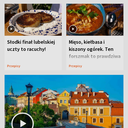
Słodki finał lubelskiej
Mięso, kiełbasa i
uczty to racuchy!
kiszony ogórek. Ten
forszmak to prawdziwa
uczta
Przepisy
Przepisy