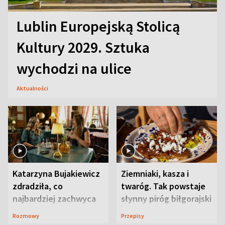
Lublin Europejską Stolicą
Kultury 2029. Sztuka
wychodzi na ulice
Aktualności
Katarzyna Bujakiewicz
Ziemniaki, kasza i
zdradziła, co
twaróg. Tak powstaje
najbardziej zachwyca
słynny piróg biłgorajski
ją w Lublinie
Rozmowy
Przepisy