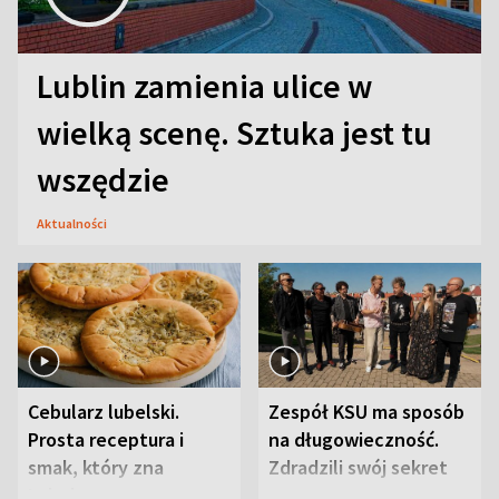
Lublin zamienia ulice w
wielką scenę. Sztuka jest tu
wszędzie
Aktualności
Cebularz lubelski.
Zespół KSU ma sposób
Prosta receptura i
na długowieczność.
smak, który zna
Zdradzili swój sekret
Lubelszczyzna