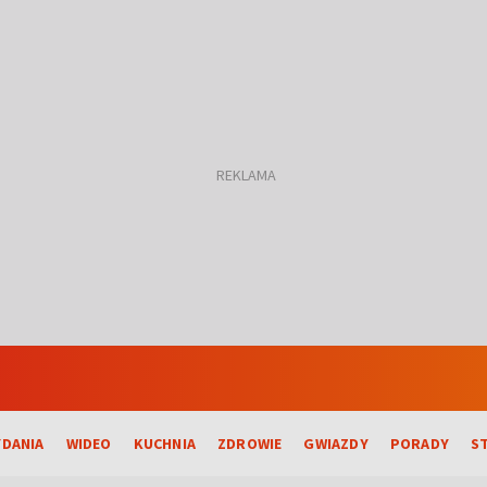
DANIA
WIDEO
KUCHNIA
ZDROWIE
GWIAZDY
PORADY
S