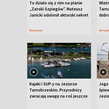
To działo się z nim na planie
Wiat
„Zatoki Szpiegów”. Mateusz
Tarno
Janicki odsłonił aktorski sekret
dobr
Rozmowy
Aktual
Kajaki i SUP-y na Jeziorze
Joga 
Tarnobrzeskim. Przyrodnicy
śpiew
zwracają uwagę na coś jeszcze
Jezi