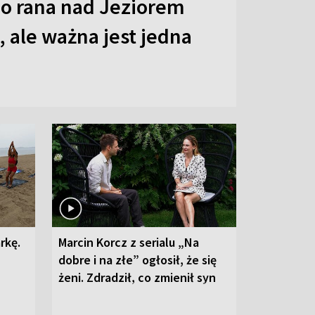
o rana nad Jeziorem
 ale ważna jest jedna
rkę.
Marcin Korcz z serialu „Na
dobre i na złe” ogłosił, że się
żeni. Zdradził, co zmienił syn