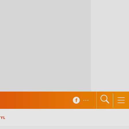
...
TYL