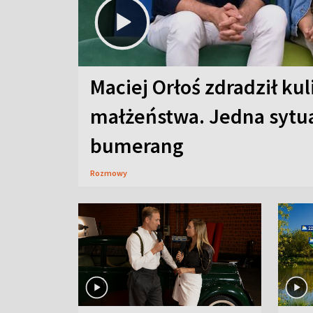
Maciej Orłoś zdradził kul
małżeństwa. Jedna sytua
bumerang
Rozmowy