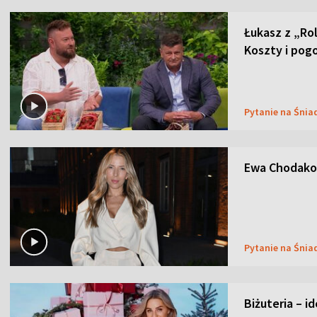
Łukasz z „Ro
Koszty i pog
Pytanie na Śnia
Ewa Chodakow
Pytanie na Śnia
Biżuteria – i