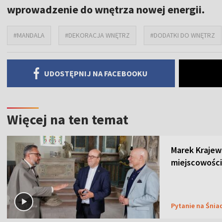
wprowadzenie do wnętrza nowej energii.
#MANDALA
#DEKORACJA WNĘTRZ
#DODATKI DO WNĘTRZ
UDOSTĘPNIJ NA FACEBOOKU
Więcej na ten temat
Marek Krajew
miejscowości
Pytanie na Śnia