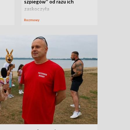
szpiegów” od razu ich
zaskoczyła
Rozmowy