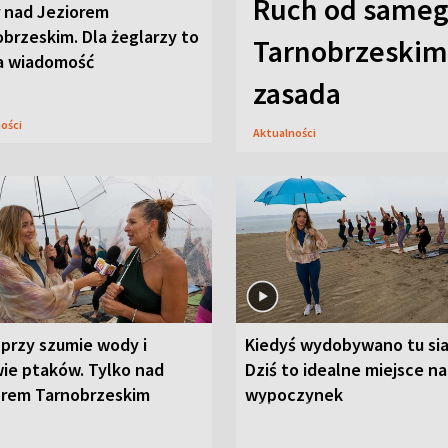
Ruch od sameg
r nad Jeziorem
brzeskim. Dla żeglarzy to
Tarnobrzeskim,
a wiadomość
zasada
ności
Aktualności
przy szumie wody i
Kiedyś wydobywano tu sia
ie ptaków. Tylko nad
Dziś to idealne miejsce na
orem Tarnobrzeskim
wypoczynek