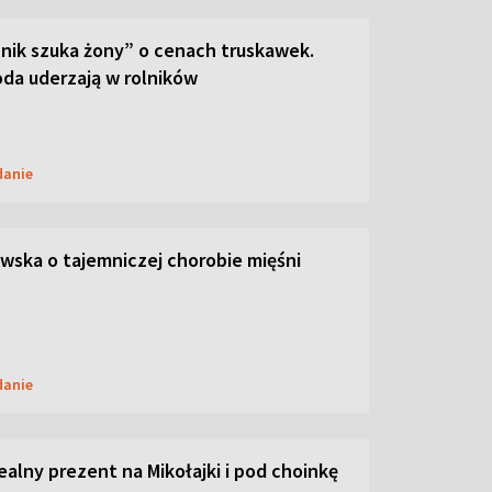
lnik szuka żony” o cenach truskawek.
oda uderzają w rolników
danie
ska o tajemniczej chorobie mięśni
danie
dealny prezent na Mikołajki i pod choinkę