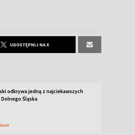
UDOSTĘPNIJ NA X
ski odkrywa jedną z najciekawszych
 Dolnego Śląska
danie