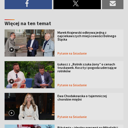
Więcej na ten temat
Marek Krajewski odkrywa jedną z
najciekawszych miejscowości Dolnego
Śląska
Pytanie na Śniadanie
Łukasz z „Rolnik szuka żony” o cenach
truskawek. Koszty i pogoda uderzają w
rolników
Pytanie na Śniadanie
Ewa Chodakowska o tajemniczej
chorobie mięśni
Pytanie na Śniadanie
Biżuteria – idealny prezent na Mikołajki i