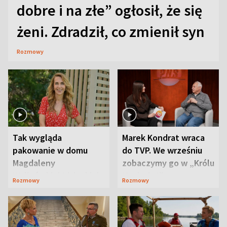
dobre i na złe” ogłosił, że się
żeni. Zdradził, co zmienił syn
Rozmowy
Tak wygląda
Marek Kondrat wraca
pakowanie w domu
do TVP. We wrześniu
Magdaleny
zobaczymy go w „Królu
Waligórskiej-Lisieckiej.
Maciusiu I”
Rozmowy
Rozmowy
Mąż nie odpuszcza