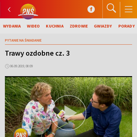
WYDANIA
WIDEO
KUCHNIA
ZDROWIE
GWIAZDY
PORADY
PYTANIE NA ŚNIADANIE
Trawy ozdobne cz. 3
06.09.2019, 08:09