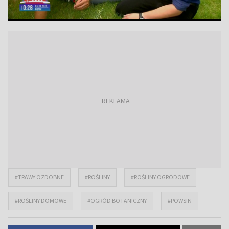
#TRAWY OZDOBNE
#ROŚLINY
#ROŚLINY OGRODOWE
#ROŚLINY DOMOWE
#OGRÓD BOTANICZNY
#POWSIN