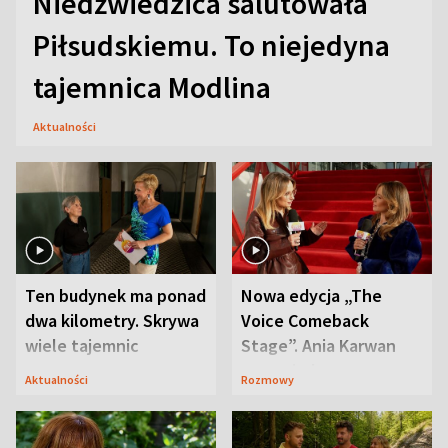
Niedźwiedzica salutowała
Piłsudskiemu. To niejedyna
tajemnica Modlina
Aktualności
Ten budynek ma ponad
Nowa edycja „The
dwa kilometry. Skrywa
Voice Comeback
wiele tajemnic
Stage”. Ania Karwan
zapowiada
Aktualności
Rozmowy
niespodzianki