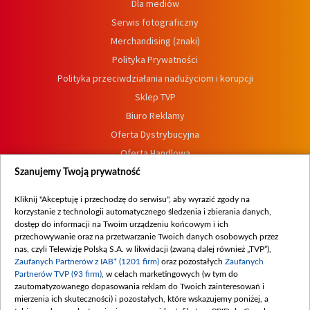
Dla mediów
Serwis fotograficzny
Merchandising (znaki)
Polityka Prywatności
Polityka przeciwdziałania nadużyciom i korupcji
Sklep TVP
Biuro Reklamy
Oferta Dystrybucyjna
Oferta Handlowa
Dostępność
Szanujemy Twoją prywatność
Moje zgody
Kliknij "Akceptuję i przechodzę do serwisu", aby wyrazić zgody na
Procedura zgłoszeń wewnętrznych
korzystanie z technologii automatycznego śledzenia i zbierania danych,
dostęp do informacji na Twoim urządzeniu końcowym i ich
przechowywanie oraz na przetwarzanie Twoich danych osobowych przez
nas, czyli Telewizję Polską S.A. w likwidacji (zwaną dalej również „TVP”),
Zaufanych Partnerów z IAB* (1201 firm)
oraz pozostałych
Zaufanych
Partnerów TVP (93 firm)
, w celach marketingowych (w tym do
zautomatyzowanego dopasowania reklam do Twoich zainteresowań i
mierzenia ich skuteczności) i pozostałych, które wskazujemy poniżej, a