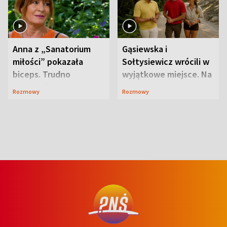
Anna z „Sanatorium
Gąsiewska i
miłości” pokazała
Sołtysiewicz wrócili w
biceps. Trudno
wyjątkowe miejsce. Na
uwierzyć, co przeszła
szlaku czekał
Rozmowy
Rozmowy
wcześniej
niedźwiedź