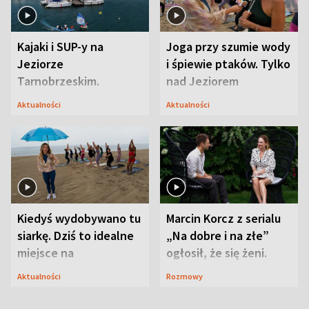
Kajaki i SUP-y na
Joga przy szumie wody
Jeziorze
i śpiewie ptaków. Tylko
Tarnobrzeskim.
nad Jeziorem
Przyrodnicy zwracają
Tarnobrzeskim
Aktualności
Aktualności
uwagę na coś jeszcze
Kiedyś wydobywano tu
Marcin Korcz z serialu
siarkę. Dziś to idealne
„Na dobre i na złe”
miejsce na
ogłosił, że się żeni.
wypoczynek
Zdradził, co zmienił
Aktualności
Rozmowy
syn