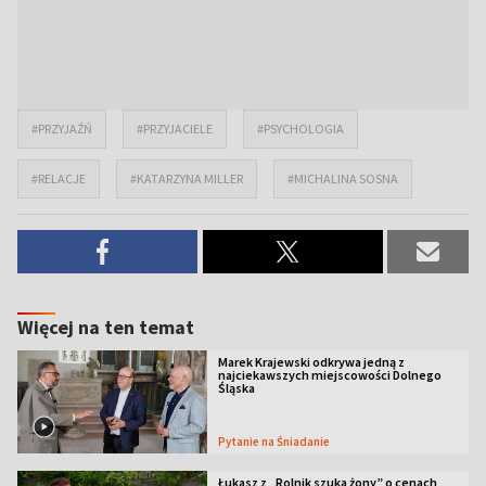
#PRZYJAŹŃ
#PRZYJACIELE
#PSYCHOLOGIA
#RELACJE
#KATARZYNA MILLER
#MICHALINA SOSNA
Więcej na ten temat
Marek Krajewski odkrywa jedną z
najciekawszych miejscowości Dolnego
Śląska
Pytanie na Śniadanie
Łukasz z „Rolnik szuka żony” o cenach