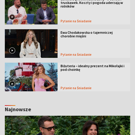
truskawek. Koszty i pogoda uderzają w
rolników
Pytanie na Śniadanie
Ewa Chodakowska o tajemniczej
chorobie mięśni
Pytanie na Śniadanie
Biżuteria – idealny prezent na Mikołajki i
pod choinkę
Pytanie na Śniadanie
Najnowsze