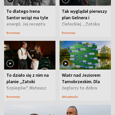
To dlatego Irena
Tak wyglądał pierwszy
Santor wciąż ma tyle
plan Gelnera i
energii. Jej recepta
Cieleckiej. „Zatoka
jest zaskakująco
szpiegów” od razu ich
Rozmowy
Rozmowy
prosta
zaskoczyła
To działo się z nim na
Wiatr nad Jeziorem
planie „Zatoki
Tarnobrzeskim. Dla
Szpiegów”. Mateusz
żeglarzy to dobra
Janicki odsłonił
wiadomość
Rozmowy
Aktualności
aktorski sekret