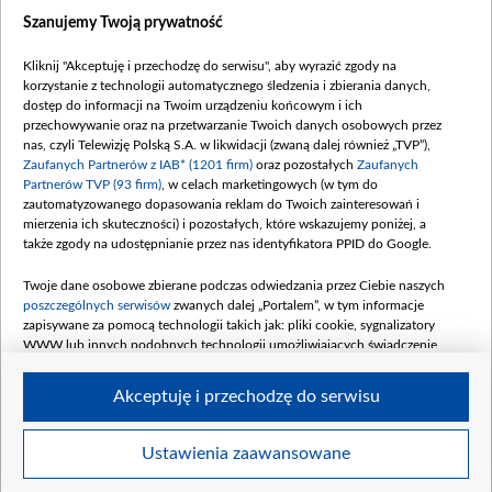
Dostępność
Szanujemy Twoją prywatność
Moje zgody
Kliknij "Akceptuję i przechodzę do serwisu", aby wyrazić zgody na
Procedura zgłoszeń wewnętrznych
korzystanie z technologii automatycznego śledzenia i zbierania danych,
dostęp do informacji na Twoim urządzeniu końcowym i ich
przechowywanie oraz na przetwarzanie Twoich danych osobowych przez
nas, czyli Telewizję Polską S.A. w likwidacji (zwaną dalej również „TVP”),
Zaufanych Partnerów z IAB* (1201 firm)
oraz pozostałych
Zaufanych
Partnerów TVP (93 firm)
, w celach marketingowych (w tym do
zautomatyzowanego dopasowania reklam do Twoich zainteresowań i
mierzenia ich skuteczności) i pozostałych, które wskazujemy poniżej, a
także zgody na udostępnianie przez nas identyfikatora PPID do Google.
Twoje dane osobowe zbierane podczas odwiedzania przez Ciebie naszych
poszczególnych serwisów
zwanych dalej „Portalem”, w tym informacje
zapisywane za pomocą technologii takich jak: pliki cookie, sygnalizatory
WWW lub innych podobnych technologii umożliwiających świadczenie
dopasowanych i bezpiecznych usług, personalizację treści oraz reklam,
udostępnianie funkcji mediów społecznościowych oraz analizowanie ruchu
Akceptuję i przechodzę do serwisu
w Internecie.
Twoje dane osobowe zbierane podczas odwiedzania przez Ciebie
Ustawienia zaawansowane
poszczególnych serwisów
na Portalu, takie jak adresy IP, identyfikatory
© 2026 Telewizja Polska S. A. w likwidacji
Twoich urządzeń końcowych i identyfikatory plików cookie, informacje o