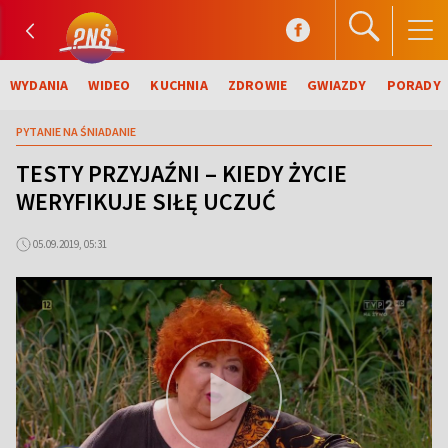
WYDANIA
WIDEO
KUCHNIA
ZDROWIE
GWIAZDY
PORADY
PYTANIE NA ŚNIADANIE
TESTY PRZYJAŹNI – KIEDY ŻYCIE
WERYFIKUJE SIŁĘ UCZUĆ
05.09.2019, 05:31