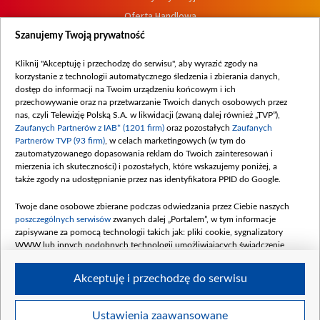
Oferta Handlowa
Dostępność
Szanujemy Twoją prywatność
Moje zgody
Kliknij "Akceptuję i przechodzę do serwisu", aby wyrazić zgody na
Procedura zgłoszeń wewnętrznych
korzystanie z technologii automatycznego śledzenia i zbierania danych,
dostęp do informacji na Twoim urządzeniu końcowym i ich
przechowywanie oraz na przetwarzanie Twoich danych osobowych przez
nas, czyli Telewizję Polską S.A. w likwidacji (zwaną dalej również „TVP”),
Zaufanych Partnerów z IAB* (1201 firm)
oraz pozostałych
Zaufanych
Partnerów TVP (93 firm)
, w celach marketingowych (w tym do
zautomatyzowanego dopasowania reklam do Twoich zainteresowań i
mierzenia ich skuteczności) i pozostałych, które wskazujemy poniżej, a
także zgody na udostępnianie przez nas identyfikatora PPID do Google.
Twoje dane osobowe zbierane podczas odwiedzania przez Ciebie naszych
poszczególnych serwisów
zwanych dalej „Portalem”, w tym informacje
zapisywane za pomocą technologii takich jak: pliki cookie, sygnalizatory
WWW lub innych podobnych technologii umożliwiających świadczenie
dopasowanych i bezpiecznych usług, personalizację treści oraz reklam,
udostępnianie funkcji mediów społecznościowych oraz analizowanie ruchu
Akceptuję i przechodzę do serwisu
w Internecie.
Twoje dane osobowe zbierane podczas odwiedzania przez Ciebie
Ustawienia zaawansowane