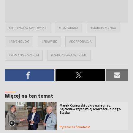
#JUSTYNA SZAWŁOWSKA
#IGA PARADA
#MARCIN MAŃKA
#PSYCHOLOG
#PRAWNIK
#KORPORACJA
#ROMANS Z SZEFEM
#ZAKOCHANA W SZEFIE
Więcej na ten temat
Marek Krajewski odkrywa jedną z
najciekawszych miejscowości Dolnego
Śląska
Pytanie na Śniadanie