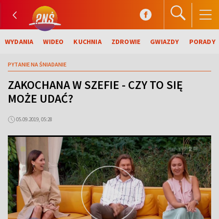
WYDANIA
WIDEO
KUCHNIA
ZDROWIE
GWIAZDY
PORADY
PYTANIE NA ŚNIADANIE
ZAKOCHANA W SZEFIE - CZY TO SIĘ
MOŻE UDAĆ?
05.09.2019, 05:28