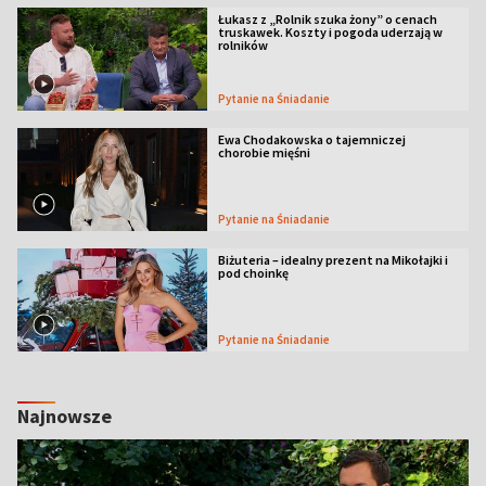
Łukasz z „Rolnik szuka żony” o cenach
truskawek. Koszty i pogoda uderzają w
rolników
Pytanie na Śniadanie
Ewa Chodakowska o tajemniczej
chorobie mięśni
Pytanie na Śniadanie
Biżuteria – idealny prezent na Mikołajki i
pod choinkę
Pytanie na Śniadanie
Najnowsze