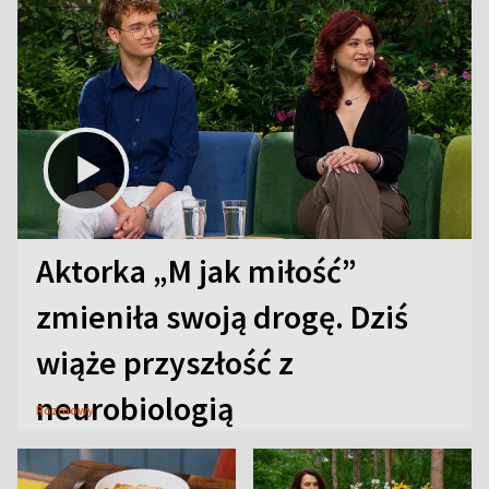
Aktorka „M jak miłość”
zmieniła swoją drogę. Dziś
wiąże przyszłość z
neurobiologią
Rozmowy