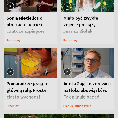
Sonia Mietielica o
Miało być zwykłe
plotkach, hejcie i
zdjęcie po ciąży.
„Zatoce szpiegów”
Jessica Ziółek
wywołała lawinę
Rozmowy
Rozmowy
komentarzy
Pomarańcze grają tu
Aneta Zając o zdrowiu i
główną rolę. Proste
natłoku obowiązków.
ciasto wychodzi
Tak pilnuje badań i
wyjątkowo wilgotne
wizyt
Przepisy
Planuję długie życie