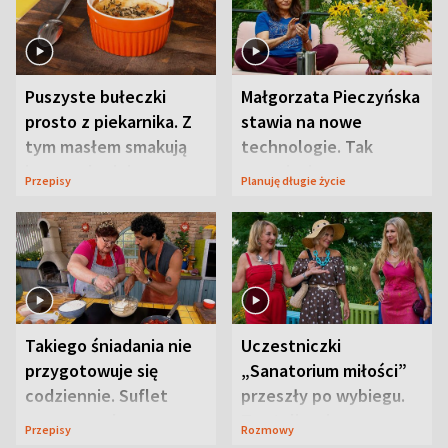
Puszyste bułeczki
Małgorzata Pieczyńska
prosto z piekarnika. Z
stawia na nowe
tym masłem smakują
technologie. Tak
jeszcze lepiej
organizuje sprawy
Przepisy
Planuję długie życie
zdrowotne
Takiego śniadania nie
Uczestniczki
przygotowuje się
„Sanatorium miłości”
codziennie. Suflet
przeszły po wybiegu.
serowy zachwyca
Te stylizacje
Przepisy
Rozmowy
smakiem
przyciągały wzrok