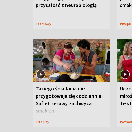
przyszłość z neurobiologią
smaku
Rozmowy
Przepi
Takiego śniadania nie
Ucze
przygotowuje się codziennie.
miłoś
Suflet serowy zachwyca
Te st
smakiem
Przepisy
Rozmo