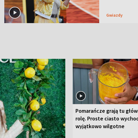
Gwiazdy
Pomarańcze grają tu głó
rolę. Proste ciasto wycho
wyjątkowo wilgotne