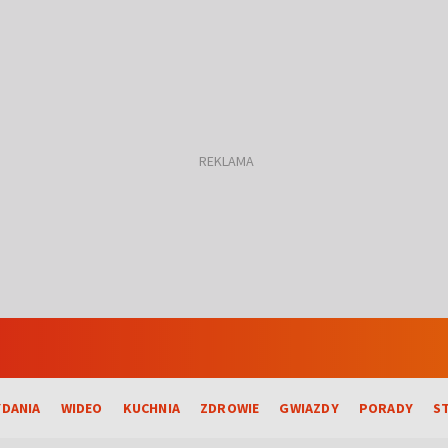
DANIA
WIDEO
KUCHNIA
ZDROWIE
GWIAZDY
PORADY
S