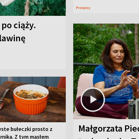
Przepisy
 po ciąży.
 lawinę
Małgorzata Pie
ste bułeczki prosto z
arnika. Z tym masłem