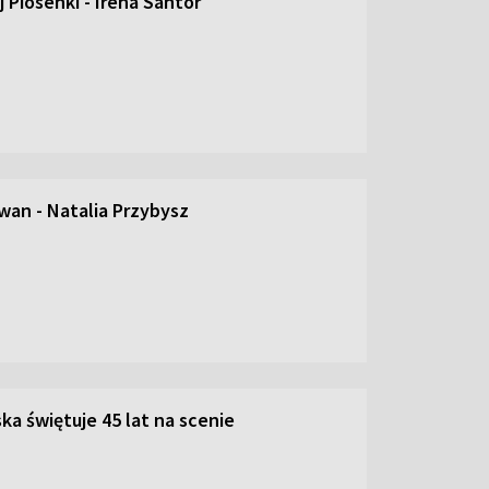
 Piosenki - Irena Santor
an - Natalia Przybysz
ka świętuje 45 lat na scenie