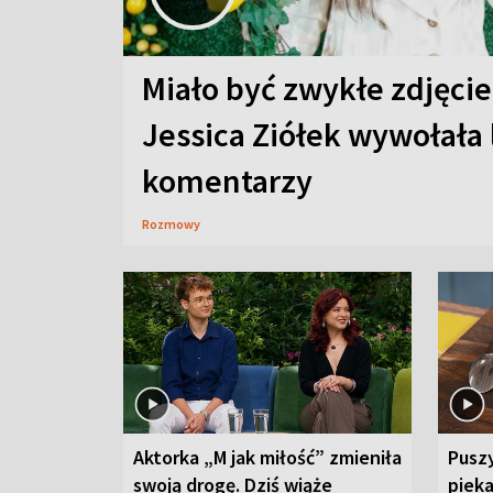
Miało być zwykłe zdjęcie
Jessica Ziółek wywołała
komentarzy
Rozmowy
Aktorka „M jak miłość” zmieniła
Puszy
swoją drogę. Dziś wiąże
piek