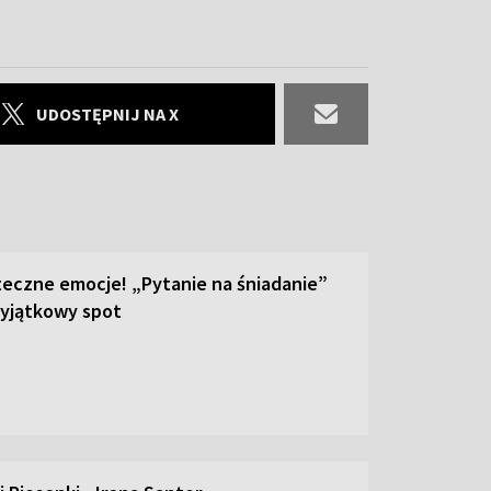
UDOSTĘPNIJ NA X
teczne emocje! „Pytanie na śniadanie”
yjątkowy spot