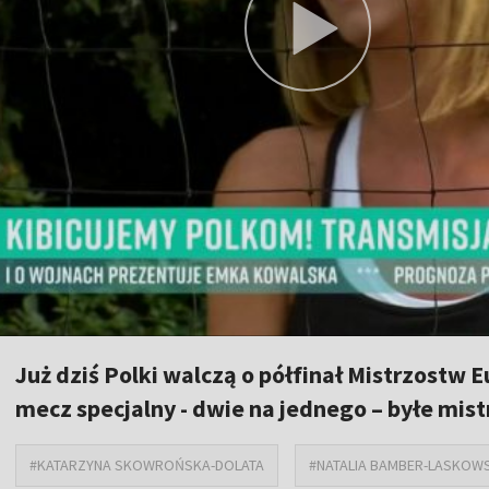
Już dziś Polki walczą o półfinał Mistrzostw 
mecz specjalny - dwie na jednego – byłe mist
#KATARZYNA SKOWROŃSKA-DOLATA
#NATALIA BAMBER-LASKOW