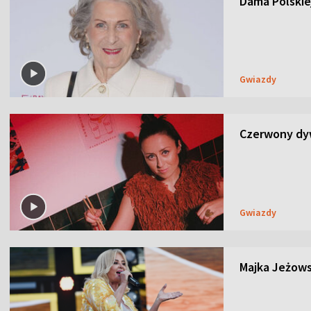
Dama Polskiej
Gwiazdy
Czerwony dyw
Gwiazdy
Majka Jeżows