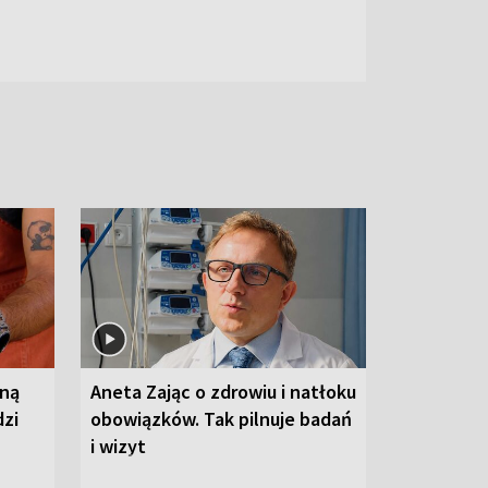
wną
Aneta Zając o zdrowiu i natłoku
dzi
obowiązków. Tak pilnuje badań
i wizyt