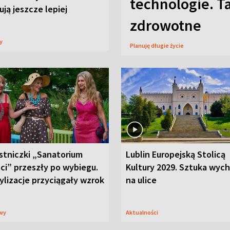
technologie. T
ją jeszcze lepiej
zdrowotne
sy
Planuję długie życie
stniczki „Sanatorium
Lublin Europejską Stolicą
ci” przeszły po wybiegu.
Kultury 2029. Sztuka wyc
ylizacje przyciągały wzrok
na ulice
wy
Aktualności