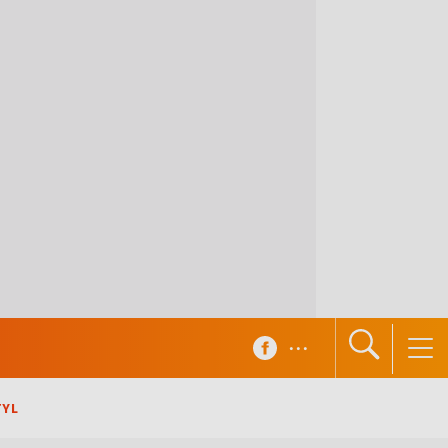
...
TYL