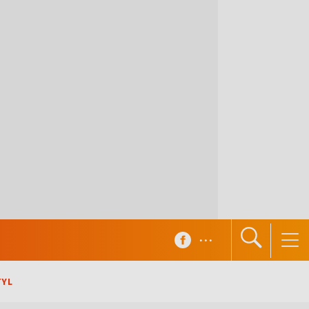
...
TYL