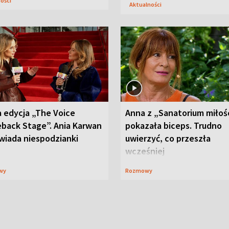
ności
Aktualności
 edycja „The Voice
Anna z „Sanatorium miłoś
back Stage”. Ania Karwan
pokazała biceps. Trudno
wiada niespodzianki
uwierzyć, co przeszła
wcześniej
wy
Rozmowy