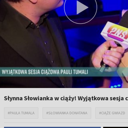
Słynna Słowianka w ciąży! Wyjątkowa sesja c
#PAULA TUMALA
#SŁOWIANKA DONATANA
#CIĄŻE GWIAZD