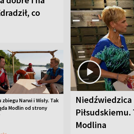
a dobre i na
Zdradził, co
Niedźwiedzica
u zbiegu Narwi i Wisły. Tak
ąda Modlin od strony
Piłsudskiemu. 
y
Modlina