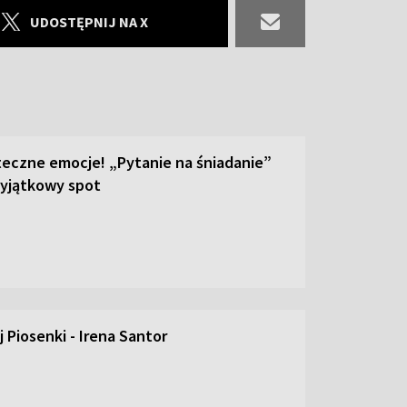
UDOSTĘPNIJ NA X
teczne emocje! „Pytanie na śniadanie”
yjątkowy spot
 Piosenki - Irena Santor