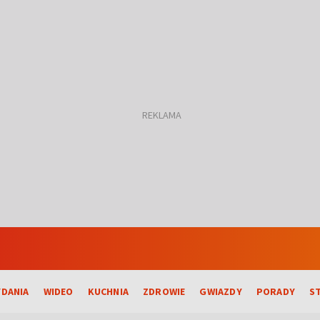
DANIA
WIDEO
KUCHNIA
ZDROWIE
GWIAZDY
PORADY
S