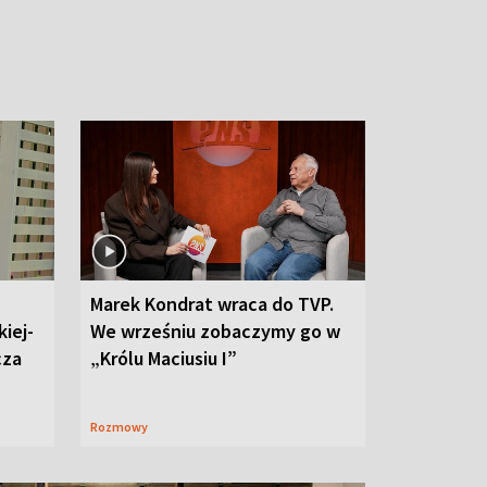
Marek Kondrat wraca do TVP.
iej-
We wrześniu zobaczymy go w
cza
„Królu Maciusiu I”
Rozmowy