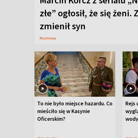
Marcin Korcz z serialu „N
złe” ogłosił, że się żeni. 
zmienił syn
Rozmowy
To nie było miejsce hazardu. Co
Rejs 
mieściło się w Kasynie
wygl
Oficerskim?
wod