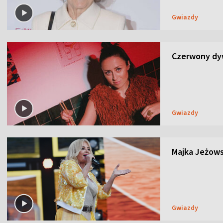
Gwiazdy
Czerwony dyw
Gwiazdy
Majka Jeżows
Gwiazdy