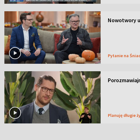
Nowotwory u
Pytanie na Śnia
Porozmawiaj
Planuję długie ż