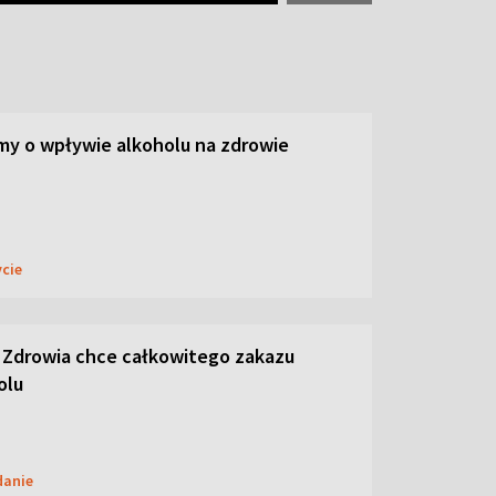
y o wpływie alkoholu na zdrowie
ycie
 Zdrowia chce całkowitego zakazu
olu
danie