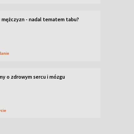
 mężczyzn - nadal tematem tabu?
danie
my o zdrowym sercu i mózgu
ycie