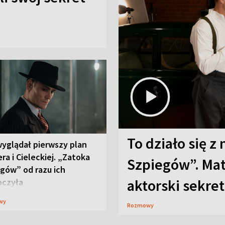
To działo się z
wyglądał pierwszy plan
ra i Cieleckiej. „Zatoka
Szpiegów”. Mat
gów” od razu ich
aktorski sekret
oczyła
wy
Rozmowy