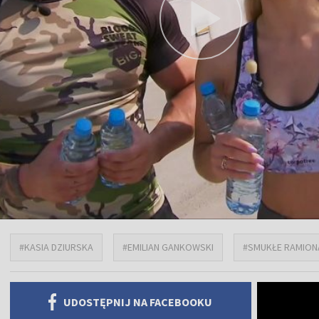
#KASIA DZIURSKA
#EMILIAN GANKOWSKI
#SMUKŁE RAMION
UDOSTĘPNIJ NA FACEBOOKU