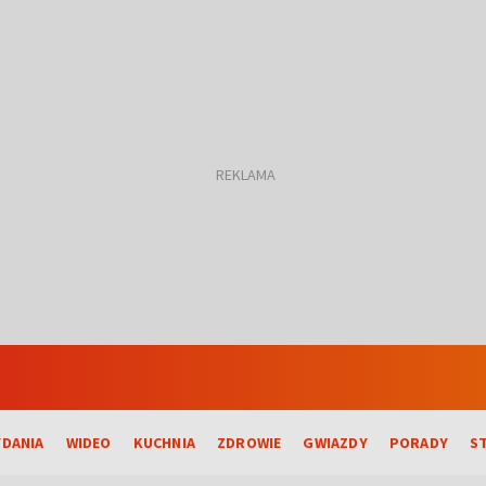
DANIA
WIDEO
KUCHNIA
ZDROWIE
GWIAZDY
PORADY
S