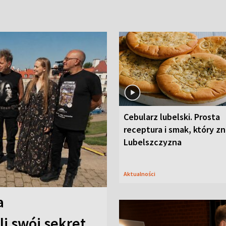
Cebularz lubelski. Prosta
receptura i smak, który z
Lubelszczyzna
Aktualności
a
i swój sekret