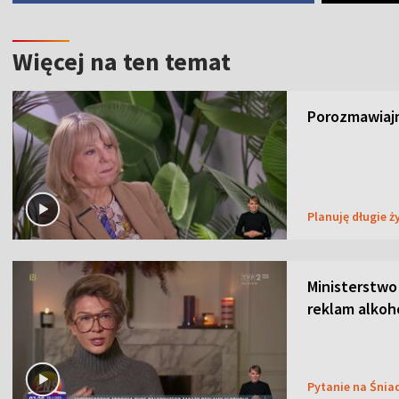
Więcej na ten temat
Porozmawiajm
Planuję długie ż
Ministerstwo
reklam alkoh
Pytanie na Śnia