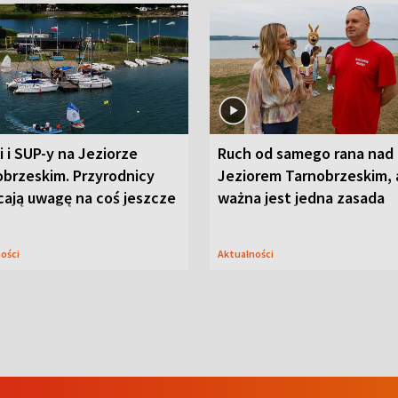
i i SUP-y na Jeziorze
Ruch od samego rana nad
obrzeskim. Przyrodnicy
Jeziorem Tarnobrzeskim, 
cają uwagę na coś jeszcze
ważna jest jedna zasada
ności
Aktualności