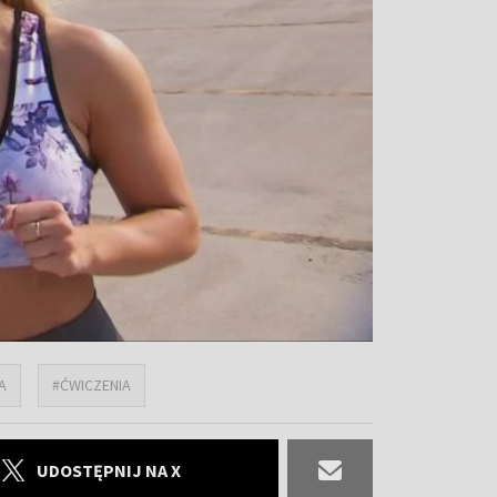
A
#ĆWICZENIA
UDOSTĘPNIJ NA X