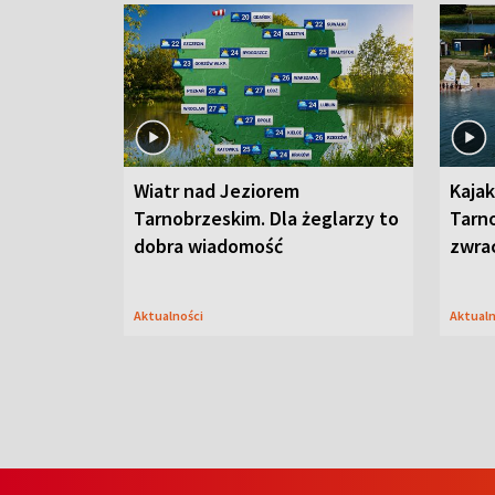
Wiatr nad Jeziorem
Kajak
Tarnobrzeskim. Dla żeglarzy to
Tarn
dobra wiadomość
zwra
Aktualności
Aktual