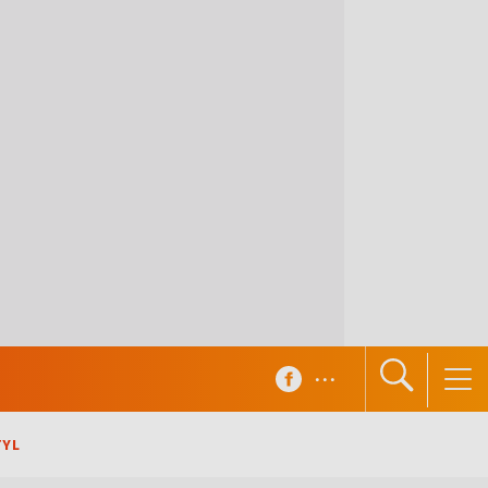
...
TYL