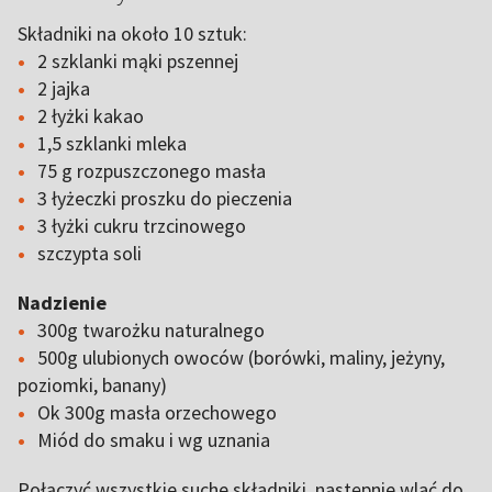
Składniki na około 10 sztuk:
2 szklanki mąki pszennej
2 jajka
2 łyżki kakao
1,5 szklanki mleka
75 g rozpuszczonego masła
3 łyżeczki proszku do pieczenia
3 łyżki cukru trzcinowego
szczypta soli
Nadzienie
300g twarożku naturalnego
500g ulubionych owoców (borówki, maliny, jeżyny,
poziomki, banany)
Ok 300g masła orzechowego
Miód do smaku i wg uznania
Połączyć wszystkie suche składniki, następnie wlać do