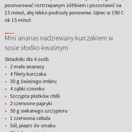
posmarować roztrzepanym żółtkiem i pozostawić na
15 minut, aby lekko podrosły ponownie. Upiec w 190 C
ok 15 minut.
Mini ananas nadziewany kurczakiem w
sosie słodko-kwaśnym
Składniki dla 4 osób
2 małe ananasy
4 filety kurczaka
30 g świeżego imbiru
4 ząbki czosnku
Szczypta płatków chilli
2 czerwone papryki
50 g siekanego szczypioru
1 czerwona cebula
Sól, pieprz do smaku