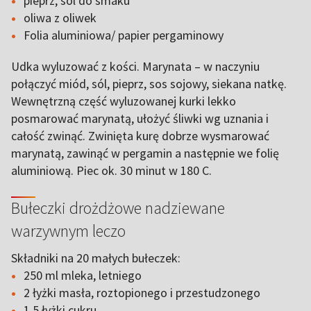
pieprz, sól do smaku
oliwa z oliwek
Folia aluminiowa/ papier pergaminowy
Udka wyluzować z kości. Marynata – w naczyniu
połączyć miód, sól, pieprz, sos sojowy, siekana natkę.
Wewnętrzną część wyluzowanej kurki lekko
posmarować marynatą, ułożyć śliwki wg uznania i
całość zwinąć. Zwinięta kurę dobrze wysmarować
marynatą, zawinąć w pergamin a następnie we folię
aluminiową. Piec ok. 30 minut w 180 C.
Bułeczki drożdżowe nadziewane
warzywnym leczo
Składniki na 20 małych bułeczek:
250 ml mleka, letniego
2 łyżki masła, roztopionego i przestudzonego
1,5 łyżki cukru