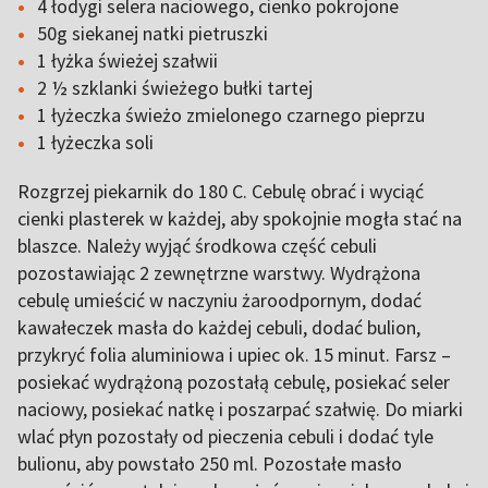
4 łodygi selera naciowego, cienko pokrojone
50g siekanej natki pietruszki
1 łyżka świeżej szałwii
2 ½ szklanki świeżego bułki tartej
1 łyżeczka świeżo zmielonego czarnego pieprzu
1 łyżeczka soli
Rozgrzej piekarnik do 180 C. Cebulę obrać i wyciąć
cienki plasterek w każdej, aby spokojnie mogła stać na
blaszce. Należy wyjąć środkowa część cebuli
pozostawiając 2 zewnętrzne warstwy. Wydrążona
cebulę umieścić w naczyniu żaroodpornym, dodać
kawałeczek masła do każdej cebuli, dodać bulion,
przykryć folia aluminiowa i upiec ok. 15 minut. Farsz –
posiekać wydrążoną pozostałą cebulę, posiekać seler
naciowy, posiekać natkę i poszarpać szałwię. Do miarki
wlać płyn pozostały od pieczenia cebuli i dodać tyle
bulionu, aby powstało 250 ml. Pozostałe masło