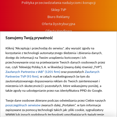
Polityka przeciwdziałania nadużyciom i korupcji
Sklep TVP
Biuro Reklamy
Oferta Dystrybucyjna
Oferta Handlowa
Dostępność
Szanujemy Twoją prywatność
Moje zgody
Kliknij "Akceptuję i przechodzę do serwisu", aby wyrazić zgody na
Procedura zgłoszeń wewnętrznych
korzystanie z technologii automatycznego śledzenia i zbierania danych,
dostęp do informacji na Twoim urządzeniu końcowym i ich
przechowywanie oraz na przetwarzanie Twoich danych osobowych przez
nas, czyli Telewizję Polską S.A. w likwidacji (zwaną dalej również „TVP”),
Zaufanych Partnerów z IAB* (1201 firm)
oraz pozostałych
Zaufanych
Partnerów TVP (93 firm)
, w celach marketingowych (w tym do
zautomatyzowanego dopasowania reklam do Twoich zainteresowań i
mierzenia ich skuteczności) i pozostałych, które wskazujemy poniżej, a
także zgody na udostępnianie przez nas identyfikatora PPID do Google.
Twoje dane osobowe zbierane podczas odwiedzania przez Ciebie naszych
poszczególnych serwisów
zwanych dalej „Portalem”, w tym informacje
zapisywane za pomocą technologii takich jak: pliki cookie, sygnalizatory
WWW lub innych podobnych technologii umożliwiających świadczenie