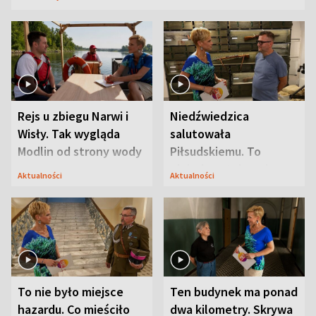
Rejs u zbiegu Narwi i
Niedźwiedzica
Wisły. Tak wygląda
salutowała
Modlin od strony wody
Piłsudskiemu. To
niejedyna tajemnica
Aktualności
Aktualności
Modlina
To nie było miejsce
Ten budynek ma ponad
hazardu. Co mieściło
dwa kilometry. Skrywa