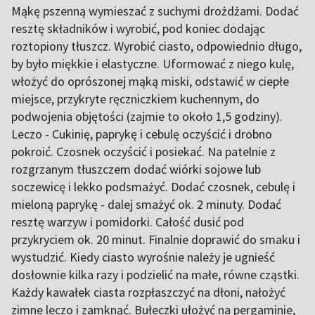
Mąkę pszenną wymieszać z suchymi drożdżami. Dodać
resztę składników i wyrobić, pod koniec dodając
roztopiony tłuszcz. Wyrobić ciasto, odpowiednio długo,
by było miękkie i elastyczne. Uformować z niego kulę,
włożyć do oprószonej mąką miski, odstawić w ciepłe
miejsce, przykryte ręczniczkiem kuchennym, do
podwojenia objętości (zajmie to około 1,5 godziny).
Leczo - Cukinię, paprykę i cebulę oczyścić i drobno
pokroić. Czosnek oczyścić i posiekać. Na patelnie z
rozgrzanym tłuszczem dodać wiórki sojowe lub
soczewicę i lekko podsmażyć. Dodać czosnek, cebulę i
mieloną paprykę - dalej smażyć ok. 2 minuty. Dodać
resztę warzyw i pomidorki. Całość dusić pod
przykryciem ok. 20 minut. Finalnie doprawić do smaku i
wystudzić. Kiedy ciasto wyrośnie należy je ugnieść
dosłownie kilka razy i podzielić na małe, równe cząstki.
Każdy kawałek ciasta rozpłaszczyć na dłoni, nałożyć
zimne leczo i zamknąć. Bułeczki ułożyć na pergaminie,