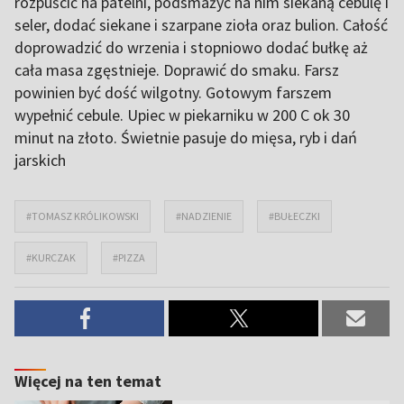
rozpuścić na patelni, podsmażyć na nim siekaną cebulę i
seler, dodać siekane i szarpane zioła oraz bulion. Całość
doprowadzić do wrzenia i stopniowo dodać bułkę aż
cała masa zgęstnieje. Doprawić do smaku. Farsz
powinien być dość wilgotny. Gotowym farszem
wypełnić cebule. Upiec w piekarniku w 200 C ok 30
minut na złoto. Świetnie pasuje do mięsa, ryb i dań
jarskich
#TOMASZ KRÓLIKOWSKI
#NADZIENIE
#BUŁECZKI
#KURCZAK
#PIZZA
Więcej na ten temat