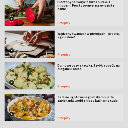
Pieczony ser koryciński na buraku z
miodem. Prosty pomysł na wyraziste
danie
Przepisy
Wędzony twarożek w pierogach – prosto,
a genialnie!
Przepisy
Domowe pyzy z kaczką. Szybki sposób na
elegancki obiad
Przepisy
Za dużo ugotowanego makaronu? Ta
zapiekanka zrobi z niego kulinarne cudo
Przepisy