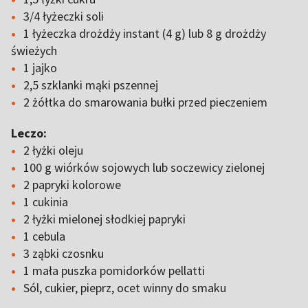
3/4 łyżeczki soli
1 łyżeczka drożdży instant (4 g) lub 8 g drożdży
świeżych
1 jajko
2,5 szklanki mąki pszennej
2 żółtka do smarowania bułki przed pieczeniem
Leczo:
2 łyżki oleju
100 g wiórków sojowych lub soczewicy zielonej
2 papryki kolorowe
1 cukinia
2 łyżki mielonej słodkiej papryki
1 cebula
3 ząbki czosnku
1 mała puszka pomidorków pellatti
Sól, cukier, pieprz, ocet winny do smaku