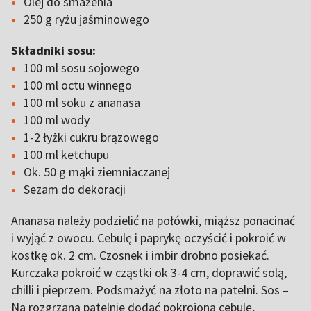
Olej do smażenia
250 g ryżu jaśminowego
Składniki sosu:
100 ml sosu sojowego
100 ml octu winnego
100 ml soku z ananasa
100 ml wody
1-2 łyżki cukru brązowego
100 ml ketchupu
Ok. 50 g mąki ziemniaczanej
Sezam do dekoracji
Ananasa należy podzielić na połówki, miąższ ponacinać
i wyjąć z owocu. Cebulę i paprykę oczyścić i pokroić w
kostkę ok. 2 cm. Czosnek i imbir drobno posiekać.
Kurczaka pokroić w cząstki ok 3-4 cm, doprawić solą,
chilli i pieprzem. Podsmażyć na złoto na patelni. Sos –
Na rozgrzaną patelnie dodać pokrojoną cebulę,