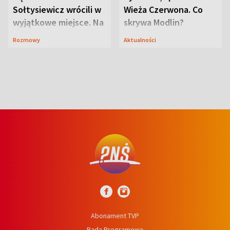
Sołtysiewicz wrócili w
Wieża Czerwona. Co
wyjątkowe miejsce. Na
skrywa Modlin?
szlaku czekał
Rozmowy
Aktualności
niedźwiedź
Abonament TVP
Rada Programowa