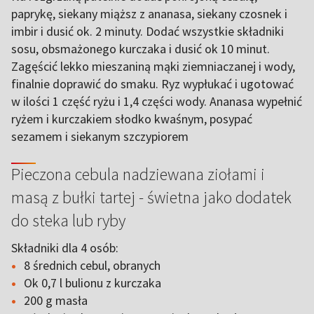
paprykę, siekany miąższ z ananasa, siekany czosnek i
imbir i dusić ok. 2 minuty. Dodać wszystkie składniki
sosu, obsmażonego kurczaka i dusić ok 10 minut.
Zagęścić lekko mieszaniną mąki ziemniaczanej i wody,
finalnie doprawić do smaku. Ryz wypłukać i ugotować
w ilości 1 część ryżu i 1,4 części wody. Ananasa wypełnić
ryżem i kurczakiem słodko kwaśnym, posypać
sezamem i siekanym szczypiorem
Pieczona cebula nadziewana ziołami i
masą z bułki tartej - świetna jako dodatek
do steka lub ryby
Składniki dla 4 osób:
8 średnich cebul, obranych
Ok 0,7 l bulionu z kurczaka
200 g masła