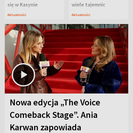
się w Kasynie
wiele tajemnic
Oficerskim?
Aktualności
Aktualności
Nowa edycja „The Voice
Comeback Stage”. Ania
Karwan zapowiada