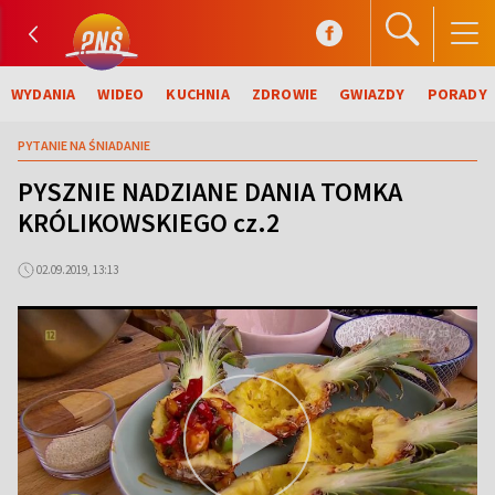
WYDANIA
WIDEO
KUCHNIA
ZDROWIE
GWIAZDY
PORADY
PYTANIE NA ŚNIADANIE
PYSZNIE NADZIANE DANIA TOMKA
KRÓLIKOWSKIEGO cz.2
02.09.2019, 13:13