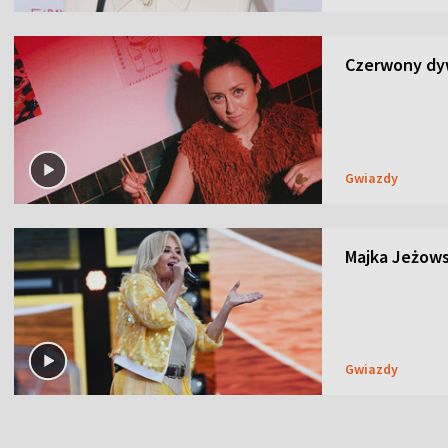
Czerwony dyw
Gwiazdy
Majka Jeżows
Gwiazdy