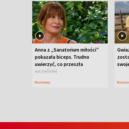
Anna z „Sanatorium miłości”
Gwia
pokazała biceps. Trudno
zost
uwierzyć, co przeszła
swoj
wcześniej
Rozmowy
Rozmo