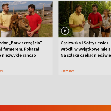
zdor „Barw szczęścia”
Gąsiewska i Sołtysiewicz
ał farmerem. Pokazał
wrócili w wyjątkowe miejs
e niezwykłe ranczo
Na szlaku czekał niedźwi
wy
Rozmowy