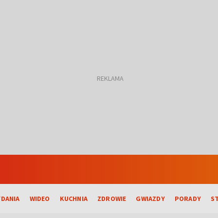
DANIA
WIDEO
KUCHNIA
ZDROWIE
GWIAZDY
PORADY
S