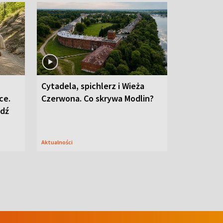
Cytadela, spichlerz i Wieża
ce.
Czerwona. Co skrywa Modlin?
edź
Aktualności