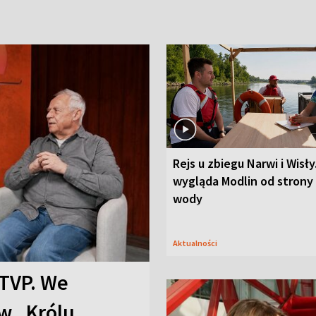
Rejs u zbiegu Narwi i Wisły
wygląda Modlin od strony
wody
Aktualności
TVP. We
w „Królu