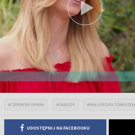
#CZERWONY DYWAN
#GWIAZDY
#MAŁGORZATA TOMASZE
UDOSTĘPNIJ NA FACEBOOKU