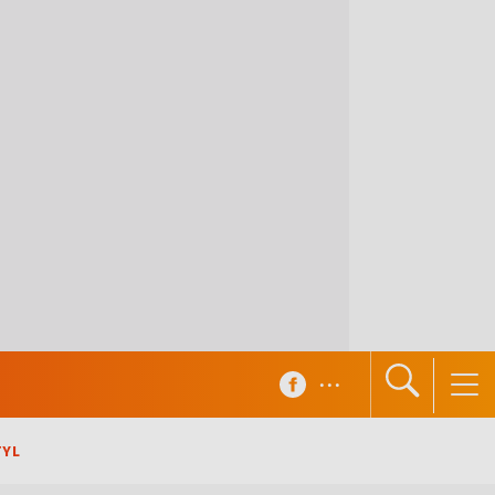
...
TYL