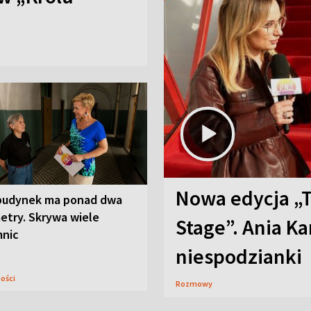
Nowa edycja „
budynek ma ponad dwa
etry. Skrywa wiele
Stage”. Ania K
mnic
niespodzianki
ności
Rozmowy