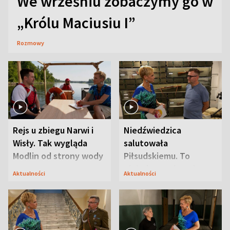
We wrześniu zobaczymy go w
„Królu Maciusiu I”
Rozmowy
Rejs u zbiegu Narwi i
Niedźwiedzica
Wisły. Tak wygląda
salutowała
Modlin od strony wody
Piłsudskiemu. To
niejedyna tajemnica
Aktualności
Aktualności
Modlina