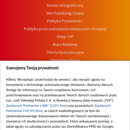
Serwis fotograficzny
Merchandising (znaki)
Polityka Prywatności
Polityka przeciwdziałania nadużyciom i korupcji
Sklep TVP
Biuro Reklamy
Oferta Dystrybucyjna
Oferta Handlowa
Dostępność
Szanujemy Twoją prywatność
Moje zgody
Kliknij "Akceptuję i przechodzę do serwisu", aby wyrazić zgody na
Procedura zgłoszeń wewnętrznych
korzystanie z technologii automatycznego śledzenia i zbierania danych,
dostęp do informacji na Twoim urządzeniu końcowym i ich
przechowywanie oraz na przetwarzanie Twoich danych osobowych przez
nas, czyli Telewizję Polską S.A. w likwidacji (zwaną dalej również „TVP”),
Zaufanych Partnerów z IAB* (1201 firm)
oraz pozostałych
Zaufanych
Partnerów TVP (93 firm)
, w celach marketingowych (w tym do
zautomatyzowanego dopasowania reklam do Twoich zainteresowań i
mierzenia ich skuteczności) i pozostałych, które wskazujemy poniżej, a
także zgody na udostępnianie przez nas identyfikatora PPID do Google.