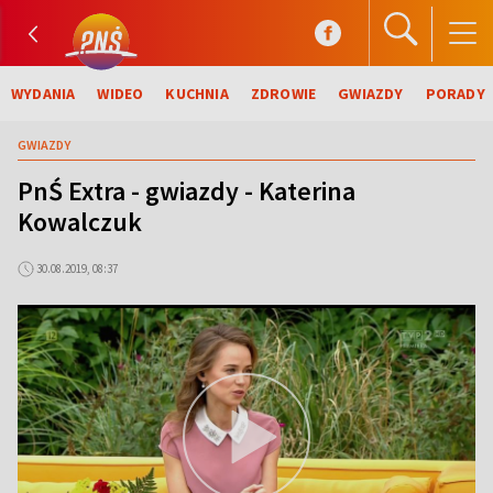
WYDANIA
WIDEO
KUCHNIA
ZDROWIE
GWIAZDY
PORADY
GWIAZDY
PnŚ Extra - gwiazdy - Katerina
Kowalczuk
30.08.2019, 08:37