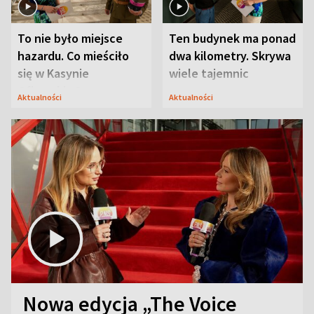
To nie było miejsce
Ten budynek ma ponad
hazardu. Co mieściło
dwa kilometry. Skrywa
się w Kasynie
wiele tajemnic
Oficerskim?
Aktualności
Aktualności
Nowa edycja „The Voice