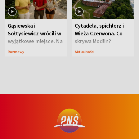
Gąsiewska i
Cytadela, spichlerz i
Sołtysiewicz wrócili w
Wieża Czerwona. Co
wyjątkowe miejsce. Na
skrywa Modlin?
szlaku czekał
Rozmowy
Aktualności
niedźwiedź