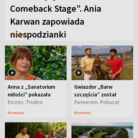
Comeback Stage”. Ania
Karwan zapowiada
niespodzianki
Rozmowy
Anna z „Sanatorium
Gwiazdor „Barw
miłości” pokazała
szczęścia” został
biceps. Trudno
farmerem. Pokazał
uwierzyć, co przeszła
swoje niezwykłe
Rozmowy
Rozmowy
wcześniej
ranczo