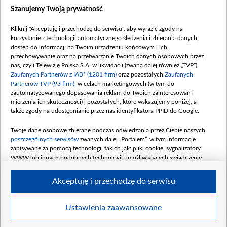
Dostępność
Szanujemy Twoją prywatność
Moje zgody
Kliknij "Akceptuję i przechodzę do serwisu", aby wyrazić zgody na
Procedura zgłoszeń wewnętrznych
korzystanie z technologii automatycznego śledzenia i zbierania danych,
dostęp do informacji na Twoim urządzeniu końcowym i ich
przechowywanie oraz na przetwarzanie Twoich danych osobowych przez
nas, czyli Telewizję Polską S.A. w likwidacji (zwaną dalej również „TVP”),
Zaufanych Partnerów z IAB* (1201 firm)
oraz pozostałych
Zaufanych
Partnerów TVP (93 firm)
, w celach marketingowych (w tym do
zautomatyzowanego dopasowania reklam do Twoich zainteresowań i
mierzenia ich skuteczności) i pozostałych, które wskazujemy poniżej, a
także zgody na udostępnianie przez nas identyfikatora PPID do Google.
Twoje dane osobowe zbierane podczas odwiedzania przez Ciebie naszych
poszczególnych serwisów
zwanych dalej „Portalem”, w tym informacje
zapisywane za pomocą technologii takich jak: pliki cookie, sygnalizatory
WWW lub innych podobnych technologii umożliwiających świadczenie
dopasowanych i bezpiecznych usług, personalizację treści oraz reklam,
udostępnianie funkcji mediów społecznościowych oraz analizowanie ruchu
Akceptuję i przechodzę do serwisu
w Internecie.
Twoje dane osobowe zbierane podczas odwiedzania przez Ciebie
Ustawienia zaawansowane
poszczególnych serwisów
na Portalu, takie jak adresy IP, identyfikatory
© 2026 Telewizja Polska S. A. w likwidacji
Twoich urządzeń końcowych i identyfikatory plików cookie, informacje o