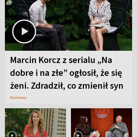
Marcin Korcz z serialu „Na
dobre i na złe” ogłosił, że się
żeni. Zdradził, co zmienił syn
Rozmowy