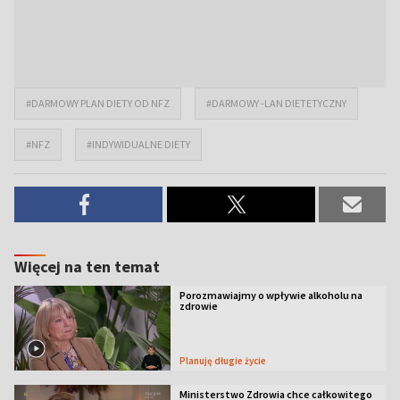
#DARMOWY PLAN DIETY OD NFZ
#DARMOWY -LAN DIETETYCZNY
#NFZ
#INDYWIDUALNE DIETY
Więcej na ten temat
Porozmawiajmy o wpływie alkoholu na
zdrowie
Planuję długie życie
Ministerstwo Zdrowia chce całkowitego