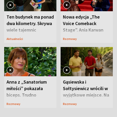
Ten budynek ma ponad
Nowa edycja „The
dwa kilometry. Skrywa
Voice Comeback
wiele tajemnic
Stage”. Ania Karwan
zapowiada
Aktualności
Rozmowy
niespodzianki
Anna z „Sanatorium
Gąsiewska i
miłości” pokazała
Sołtysiewicz wrócili w
biceps. Trudno
wyjątkowe miejsce. Na
uwierzyć, co przeszła
szlaku czekał
Rozmowy
Rozmowy
wcześniej
niedźwiedź