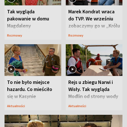
Tak wygląda
Marek Kondrat wraca
pakowanie w domu
do TVP. We wrześniu
Magdaleny
zobaczymy go w „Królu
Waligórskiej-Lisieckiej.
Maciusiu I”
Rozmowy
Rozmowy
Mąż nie odpuszcza
To nie było miejsce
Rejs u zbiegu Narwi i
hazardu. Co mieściło
Wisły. Tak wygląda
się w Kasynie
Modlin od strony wody
Oficerskim?
Aktualności
Aktualności