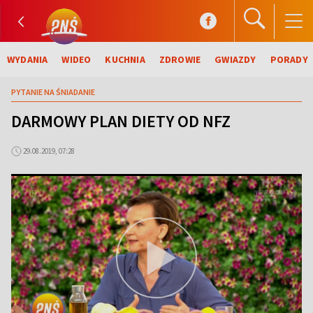
WYDANIA
WIDEO
KUCHNIA
ZDROWIE
GWIAZDY
PORADY
PYTANIE NA ŚNIADANIE
DARMOWY PLAN DIETY OD NFZ
29.08.2019, 07:28