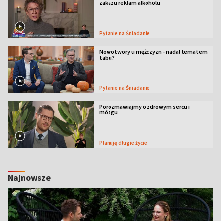
zakazu reklam alkoholu
Pytanie na Śniadanie
Nowotwory u mężczyzn - nadal tematem
tabu?
Pytanie na Śniadanie
Porozmawiajmy o zdrowym sercu i
mózgu
Planuję długie życie
Najnowsze