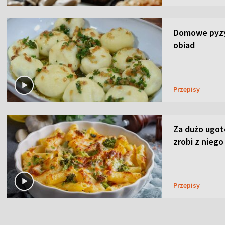
Domowe pyzy 
obiad
Przepisy
Za dużo ugo
zrobi z niego
Przepisy