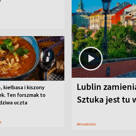
Lublin zamienia
, kiełbasa i kiszony
ek. Ten forszmak to
Sztuka jest tu
dziwa uczta
sy
Aktualności