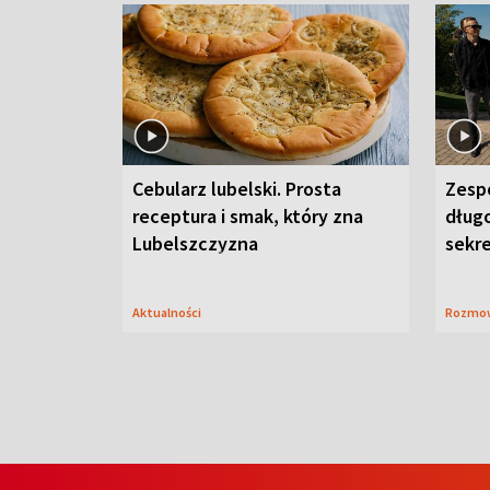
Cebularz lubelski. Prosta
Zesp
receptura i smak, który zna
długo
Lubelszczyzna
sekr
Aktualności
Rozmo