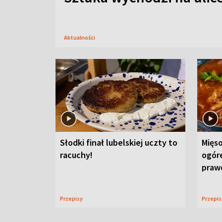
Aktualności
Słodki finał lubelskiej uczty to
Mięso
racuchy!
ogór
praw
Przepisy
Przepi