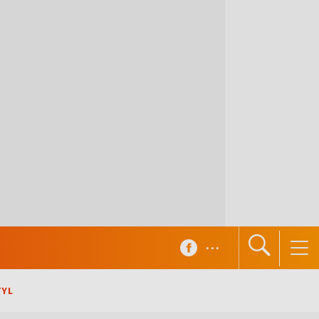
...
TYL