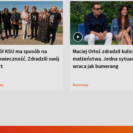
ół KSU ma sposób na
Maciej Orłoś zdradził kulis
wieczność. Zdradzili swój
małżeństwa. Jedna sytua
et
wraca jak bumerang
wy
Rozmowy