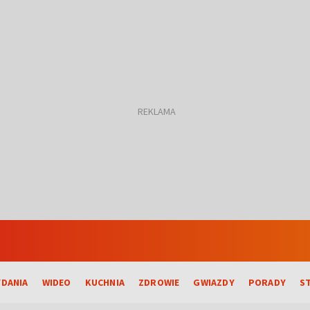
DANIA
WIDEO
KUCHNIA
ZDROWIE
GWIAZDY
PORADY
S