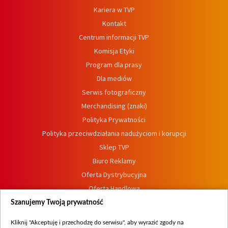
Kariera w TVP
Kontakt
Centrum informacji TVP
Komisja Etyki
Program dla prasy
Dla mediów
Serwis fotograficzny
Merchandising (znaki)
Polityka Prywatności
Polityka przeciwdziałania nadużyciom i korupcji
Sklep TVP
Biuro Reklamy
Oferta Dystrybucyjna
Oferta Handlowa
Dostępność
Szanujemy Twoją prywatność
Moje zgody
Kliknij "Akceptuję i przechodzę do serwisu", aby wyrazić zgody na