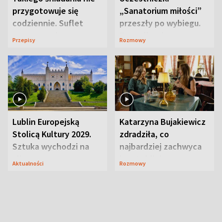
przygotowuje się
„Sanatorium miłości”
codziennie. Suflet
przeszły po wybiegu.
serowy zachwyca
Te stylizacje
Przepisy
Rozmowy
smakiem
przyciągały wzrok
Lublin Europejską
Katarzyna Bujakiewicz
Stolicą Kultury 2029.
zdradziła, co
Sztuka wychodzi na
najbardziej zachwyca
ulice
ją w Lublinie
Aktualności
Rozmowy