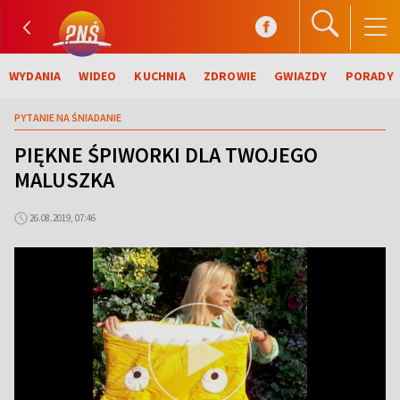
WYDANIA
WIDEO
KUCHNIA
ZDROWIE
GWIAZDY
PORADY
PYTANIE NA ŚNIADANIE
PIĘKNE ŚPIWORKI DLA TWOJEGO
MALUSZKA
26.08.2019, 07:46