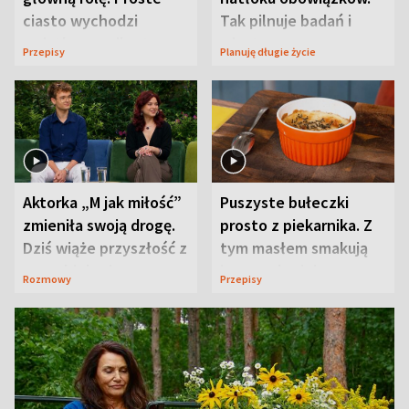
ciasto wychodzi
Tak pilnuje badań i
wyjątkowo wilgotne
wizyt
Przepisy
Planuję długie życie
Aktorka „M jak miłość”
Puszyste bułeczki
zmieniła swoją drogę.
prosto z piekarnika. Z
Dziś wiąże przyszłość z
tym masłem smakują
neurobiologią
jeszcze lepiej
Rozmowy
Przepisy