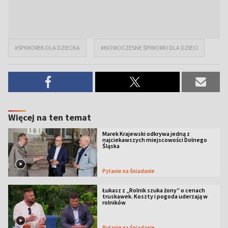
#ŚPIWOREK DLA DZIECKA
#NOWOCZESNE ŚPIWORKI DLA DZIECI
Więcej na ten temat
Marek Krajewski odkrywa jedną z
najciekawszych miejscowości Dolnego
Śląska
Pytanie na Śniadanie
Łukasz z „Rolnik szuka żony” o cenach
truskawek. Koszty i pogoda uderzają w
rolników
Pytanie na Śniadanie