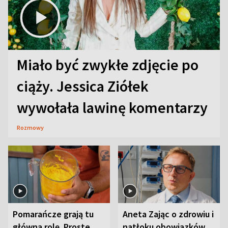
Miało być zwykłe zdjęcie po
ciąży. Jessica Ziółek
wywołała lawinę komentarzy
Rozmowy
Pomarańcze grają tu
Aneta Zając o zdrowiu i
główną rolę. Proste
natłoku obowiązków.