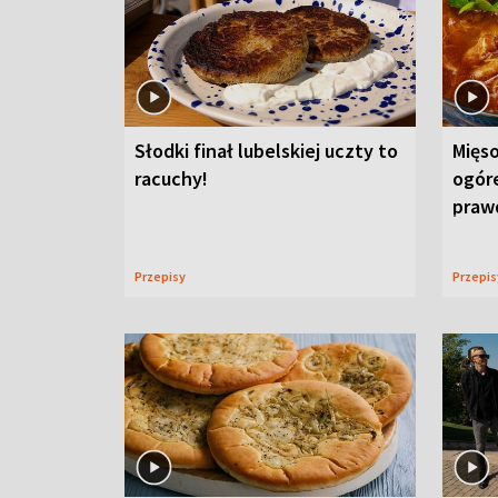
Słodki finał lubelskiej uczty to
Mięso
racuchy!
ogór
praw
Przepisy
Przepi