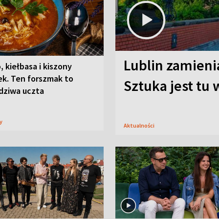
Lublin zamienia
, kiełbasa i kiszony
ek. Ten forszmak to
Sztuka jest tu
dziwa uczta
sy
Aktualności