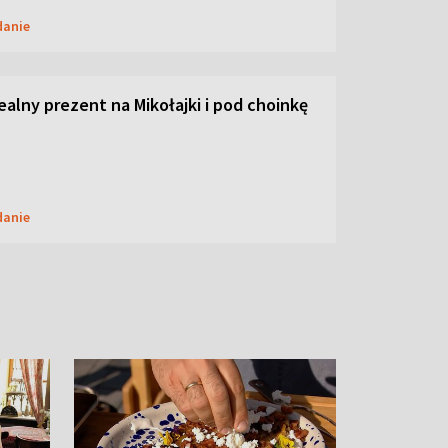
danie
dealny prezent na Mikołajki i pod choinkę
danie