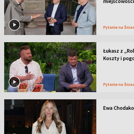
miejscowości
Pytanie na Śnia
Łukasz z „Ro
Koszty i pog
Pytanie na Śnia
Ewa Chodakow