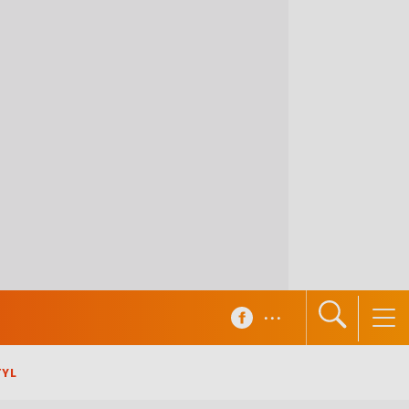
...
TYL