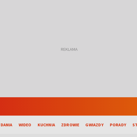
DANIA
WIDEO
KUCHNIA
ZDROWIE
GWIAZDY
PORADY
S