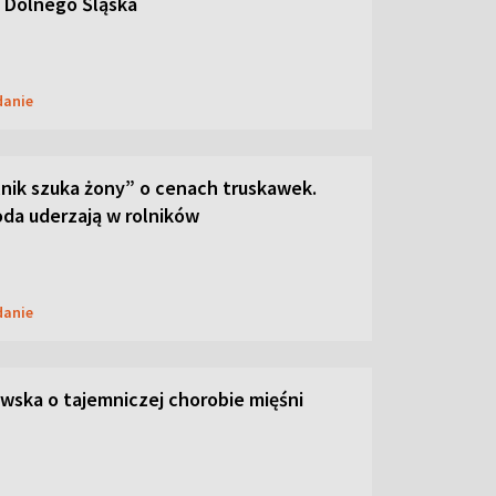
 Dolnego Śląska
danie
lnik szuka żony” o cenach truskawek.
oda uderzają w rolników
danie
ska o tajemniczej chorobie mięśni