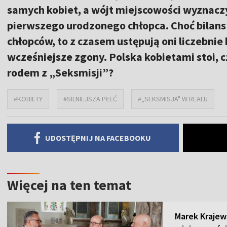
samych kobiet, a wójt miejscowości wyznacz
pierwszego urodzonego chłopca. Choć bilans
chłopców, to z czasem ustępują oni liczebni
wcześniejsze zgony. Polska kobietami stoi, 
rodem z „Seksmisji”?
#KOBIETY
#SILNIEJSZA PŁEĆ
#„SEKSMISJA" W REALU
UDOSTĘPNIJ NA FACEBOOKU
Więcej na ten temat
Marek Krajew