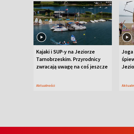
Kajaki i SUP-y na Jeziorze
Joga 
Tarnobrzeskim. Przyrodnicy
śpiew
zwracają uwagę na coś jeszcze
Jezi
Aktualności
Aktual