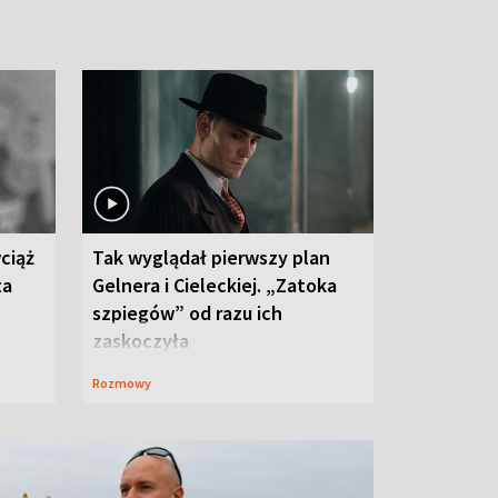
ciąż
Tak wyglądał pierwszy plan
ta
Gelnera i Cieleckiej. „Zatoka
szpiegów” od razu ich
zaskoczyła
Rozmowy