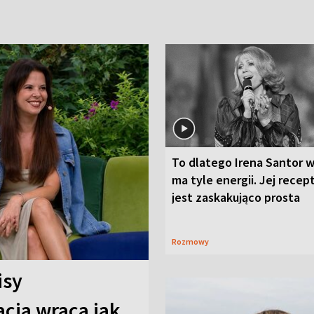
To dlatego Irena Santor w
ma tyle energii. Jej recep
jest zaskakująco prosta
Rozmowy
isy
cja wraca jak