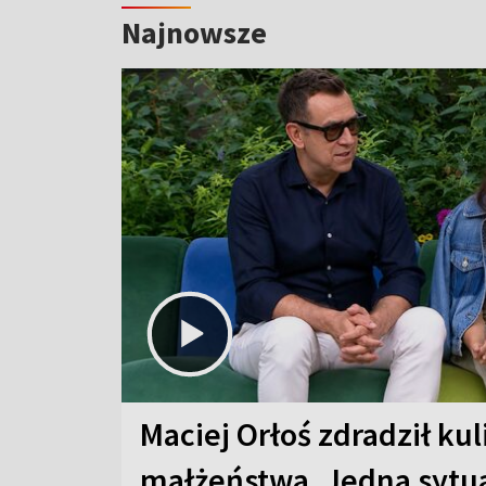
Najnowsze
Maciej Orłoś zdradził kul
małżeństwa. Jedna sytua