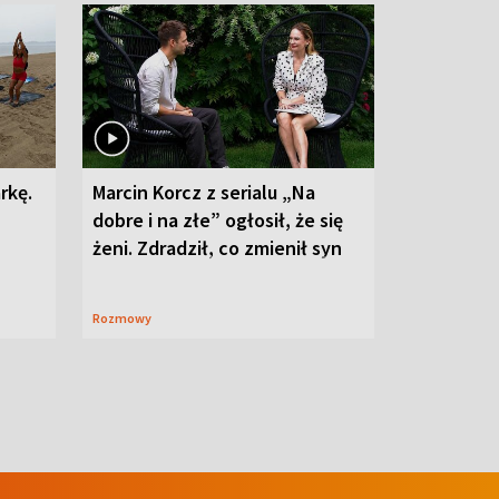
rkę.
Marcin Korcz z serialu „Na
dobre i na złe” ogłosił, że się
żeni. Zdradził, co zmienił syn
Rozmowy