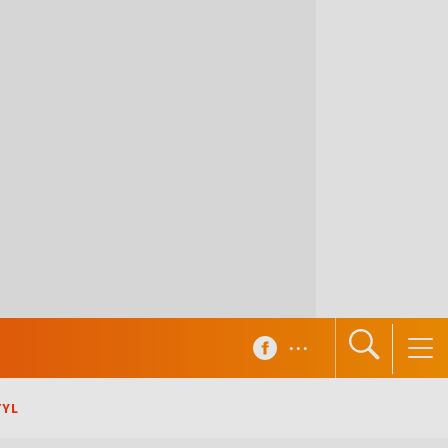
...
TYL