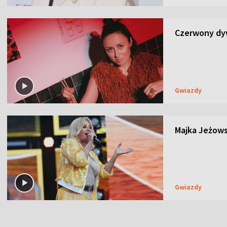
Czerwony dyw
Gwiazdy
Majka Jeżows
Gwiazdy