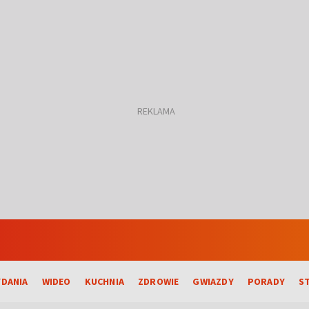
DANIA
WIDEO
KUCHNIA
ZDROWIE
GWIAZDY
PORADY
S