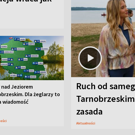
Ruch od sameg
r nad Jeziorem
brzeskim. Dla żeglarzy to
Tarnobrzeskim,
a wiadomość
zasada
ności
Aktualności