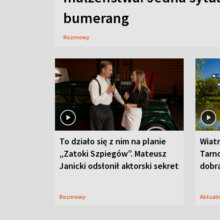
bumerang
Rozmowy
To działo się z nim na planie
Wiat
„Zatoki Szpiegów”. Mateusz
Tarno
Janicki odsłonił aktorski sekret
dobr
Rozmowy
Aktual