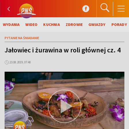
WYDANIA
WIDEO
KUCHNIA
ZDROWIE
GWIAZDY
PORADY
PYTANIE NA ŚNIADANIE
Jałowiec i żurawina w roli głównej cz. 4
23.08.2019, 07:48