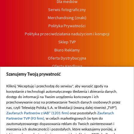
Dla mediów
Serwis fotograficzny
Merchandising (znaki)
Polityka Prywatności
Polityka przeciwdziałania nadużyciom i korupcji
Sklep TVP
Biuro Reklamy
Oferta Dystrybucyjna
Oferta Handlowa
Dostępność
Szanujemy Twoją prywatność
Moje zgody
Kliknij "Akceptuję i przechodzę do serwisu", aby wyrazić zgody na
Procedura zgłoszeń wewnętrznych
korzystanie z technologii automatycznego śledzenia i zbierania danych,
dostęp do informacji na Twoim urządzeniu końcowym i ich
przechowywanie oraz na przetwarzanie Twoich danych osobowych przez
nas, czyli Telewizję Polską S.A. w likwidacji (zwaną dalej również „TVP”),
Zaufanych Partnerów z IAB* (1201 firm)
oraz pozostałych
Zaufanych
Partnerów TVP (93 firm)
, w celach marketingowych (w tym do
zautomatyzowanego dopasowania reklam do Twoich zainteresowań i
mierzenia ich skuteczności) i pozostałych, które wskazujemy poniżej, a