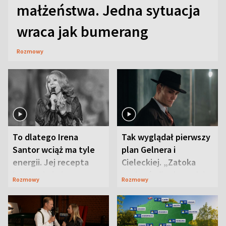
małżeństwa. Jedna sytuacja
wraca jak bumerang
Rozmowy
To dlatego Irena
Tak wyglądał pierwszy
Santor wciąż ma tyle
plan Gelnera i
energii. Jej recepta
Cieleckiej. „Zatoka
jest zaskakująco
szpiegów” od razu ich
Rozmowy
Rozmowy
prosta
zaskoczyła