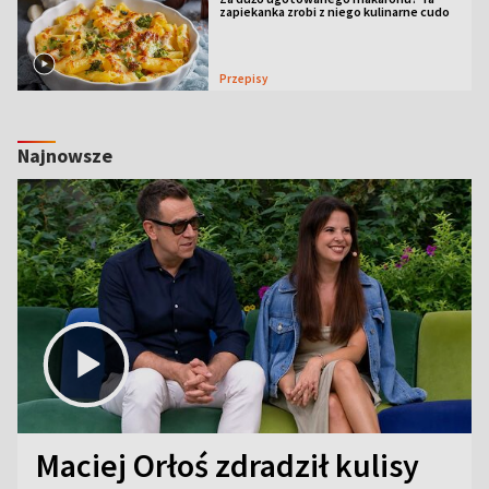
zapiekanka zrobi z niego kulinarne cudo
Przepisy
Najnowsze
Maciej Orłoś zdradził kulisy