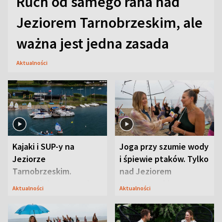
Ruch od samego rana nad
Jeziorem Tarnobrzeskim, ale
ważna jest jedna zasada
Aktualności
Kajaki i SUP-y na
Joga przy szumie wody
Jeziorze
i śpiewie ptaków. Tylko
Tarnobrzeskim.
nad Jeziorem
Przyrodnicy zwracają
Tarnobrzeskim
Aktualności
Aktualności
uwagę na coś jeszcze