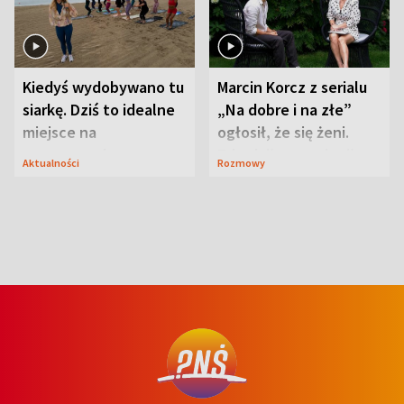
Kiedyś wydobywano tu
Marcin Korcz z serialu
siarkę. Dziś to idealne
„Na dobre i na złe”
miejsce na
ogłosił, że się żeni.
wypoczynek
Zdradził, co zmienił
Aktualności
Rozmowy
syn