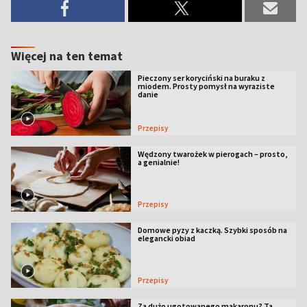
Więcej na ten temat
Pieczony ser koryciński na buraku z
miodem. Prosty pomysł na wyraziste
danie
Przepisy
Wędzony twarożek w pierogach – prosto,
a genialnie!
Przepisy
Domowe pyzy z kaczką. Szybki sposób na
elegancki obiad
Przepisy
Za dużo ugotowanego makaronu? Ta