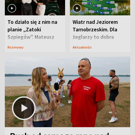
To działo się z nim na
Wiatr nad Jeziorem
planie „Zatoki
Tarnobrzeskim. Dla
Szpiegów”. Mateusz
żeglarzy to dobra
Janicki odsłonił
wiadomość
Rozmowy
Aktualności
aktorski sekret