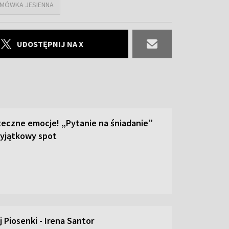
MÓWKA JESIENNA
UDOSTĘPNIJ NA X
teczne emocje! „Pytanie na śniadanie”
yjątkowy spot
 Piosenki - Irena Santor