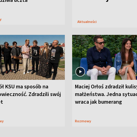
sy
Aktualności
ół KSU ma sposób na
Maciej Orłoś zdradził kulis
wieczność. Zdradzili swój
małżeństwa. Jedna sytua
et
wraca jak bumerang
wy
Rozmowy