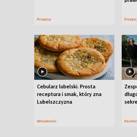
Przepisy
Przepi
Cebularz lubelski. Prosta
Zesp
receptura i smak, który zna
długo
Lubelszczyzna
sekr
Aktualności
Rozmo