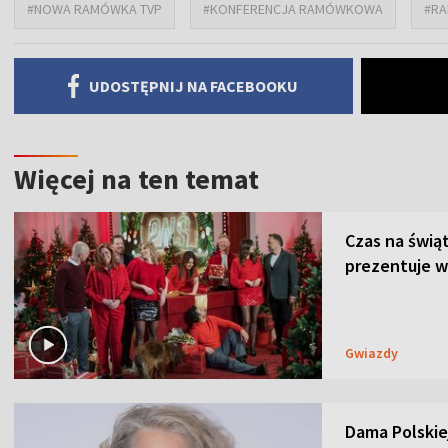
#NOWA RAMÓWKA TVP
#KONFERENCJA RAMÓWKOWA
#RA
UDOSTĘPNIJ NA FACEBOOKU
Więcej na ten temat
Czas na świą
prezentuje w
Gwiazdy
Dama Polskiej