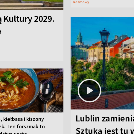
Rozmowy
ą Kultury 2029.
e
Lublin zamienia
, kiełbasa i kiszony
ek. Ten forszmak to
Sztuka jest tu
dziwa uczta