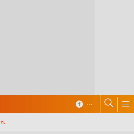
...
TYL