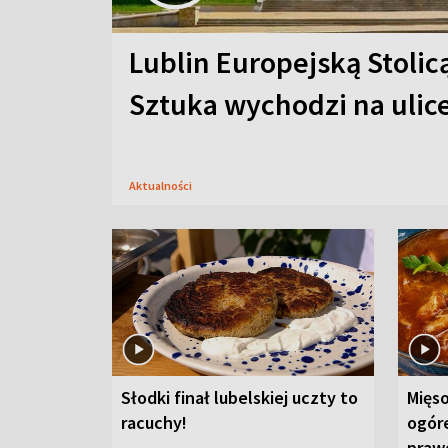
Lublin Europejską Stolic
Sztuka wychodzi na ulic
Aktualności
Słodki finał lubelskiej uczty to
Mięso
racuchy!
ogór
praw