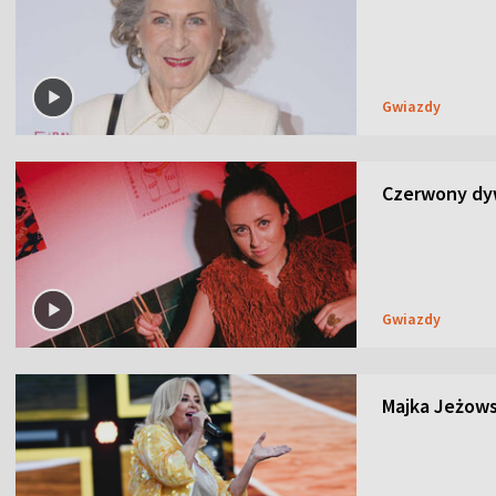
Gwiazdy
Czerwony dyw
Gwiazdy
Majka Jeżows