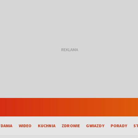
DANIA
WIDEO
KUCHNIA
ZDROWIE
GWIAZDY
PORADY
S