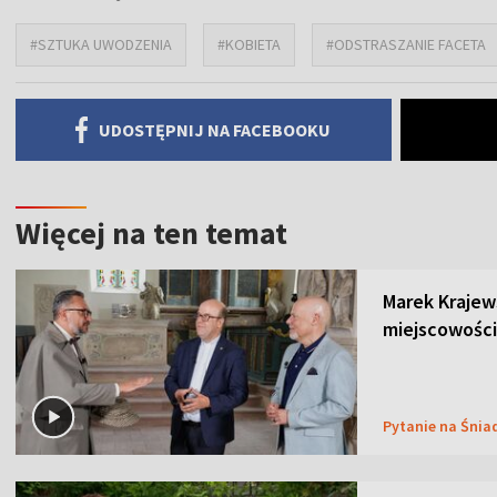
#SZTUKA UWODZENIA
#KOBIETA
#ODSTRASZANIE FACETA
UDOSTĘPNIJ NA FACEBOOKU
Więcej na ten temat
Marek Krajew
miejscowości
Pytanie na Śnia