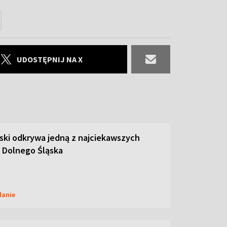
UDOSTĘPNIJ NA X
ski odkrywa jedną z najciekawszych
 Dolnego Śląska
danie