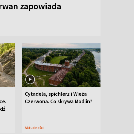
arwan zapowiada
Cytadela, spichlerz i Wieża
ce.
Czerwona. Co skrywa Modlin?
edź
Aktualności