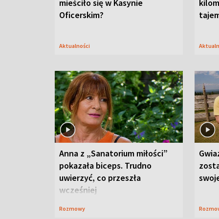
mieściło się w Kasynie
kilom
Oficerskim?
taje
Aktualności
Aktual
Anna z „Sanatorium miłości”
Gwia
pokazała biceps. Trudno
zost
uwierzyć, co przeszła
swoj
wcześniej
Rozmowy
Rozmo