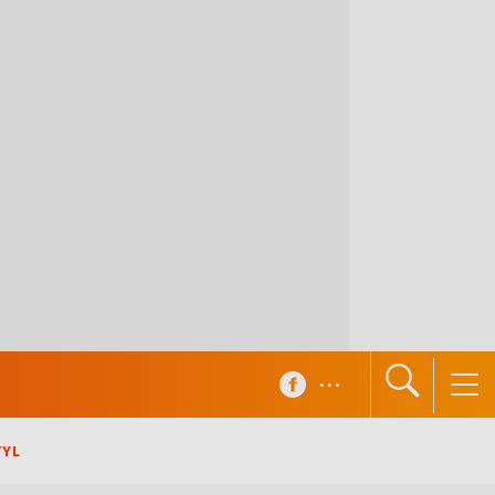
...
TYL