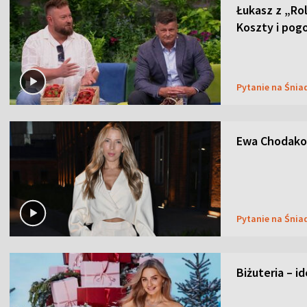
Łukasz z „Ro
Koszty i pog
Pytanie na Śnia
Ewa Chodakow
Pytanie na Śnia
Biżuteria – i