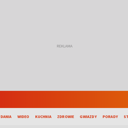
DANIA
WIDEO
KUCHNIA
ZDROWIE
GWIAZDY
PORADY
S