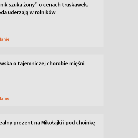
lnik szuka żony” o cenach truskawek.
oda uderzają w rolników
danie
ska o tajemniczej chorobie mięśni
danie
dealny prezent na Mikołajki i pod choinkę