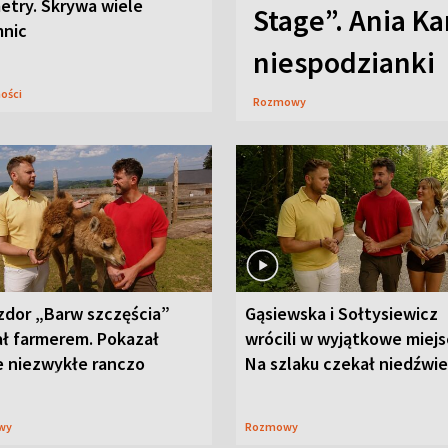
etry. Skrywa wiele
Stage”. Ania K
mnic
niespodzianki
ności
Rozmowy
zdor „Barw szczęścia”
Gąsiewska i Sołtysiewicz
ał farmerem. Pokazał
wrócili w wyjątkowe miejs
e niezwykłe ranczo
Na szlaku czekał niedźwi
wy
Rozmowy