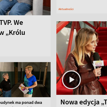
Aktualności
TVP. We
w „Królu
Nowa edycja „
budynek ma ponad dwa