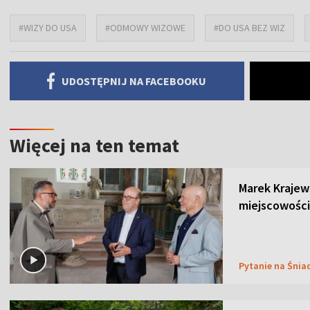
#WIZY DO USA
#ODMOWY WIZOWE
#DO USA BEZ WIZ
UDOSTĘPNIJ NA FACEBOOKU
Więcej na ten temat
Marek Krajew
miejscowości
Pytanie na Śnia