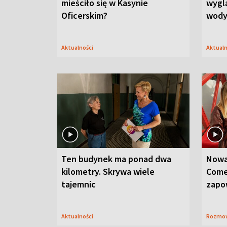
mieściło się w Kasynie
wygl
Oficerskim?
wod
Aktualności
Aktual
Ten budynek ma ponad dwa
Nowa
kilometry. Skrywa wiele
Come
tajemnic
zapo
Aktualności
Rozmo