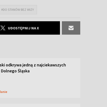
#DO STANÓW BEZ WIZY
UDOSTĘPNIJ NA X
ski odkrywa jedną z najciekawszych
 Dolnego Śląska
danie