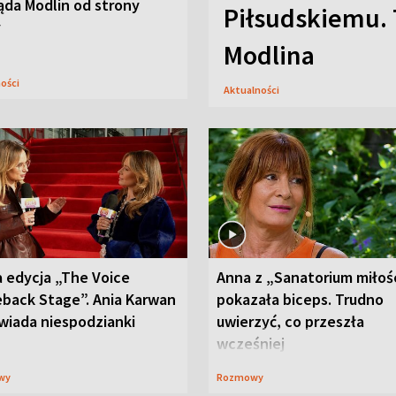
ąda Modlin od strony
Piłsudskiemu. 
y
Modlina
ności
Aktualności
 edycja „The Voice
Anna z „Sanatorium miłoś
back Stage”. Ania Karwan
pokazała biceps. Trudno
wiada niespodzianki
uwierzyć, co przeszła
wcześniej
wy
Rozmowy