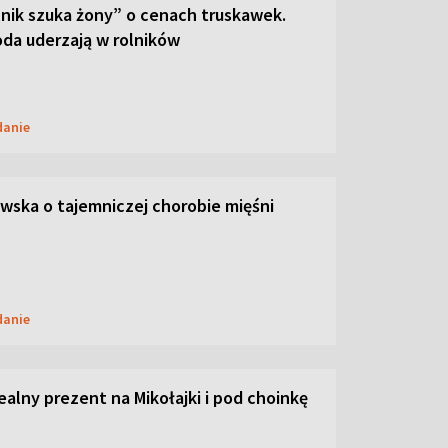
lnik szuka żony” o cenach truskawek.
oda uderzają w rolników
danie
ska o tajemniczej chorobie mięśni
danie
dealny prezent na Mikołajki i pod choinkę