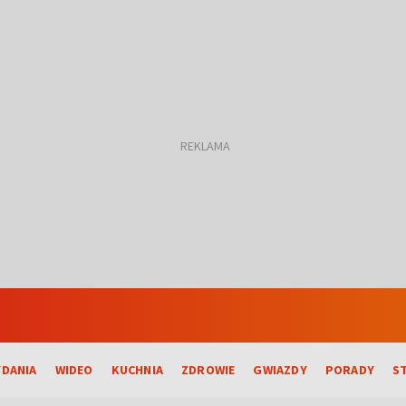
DANIA
WIDEO
KUCHNIA
ZDROWIE
GWIAZDY
PORADY
S