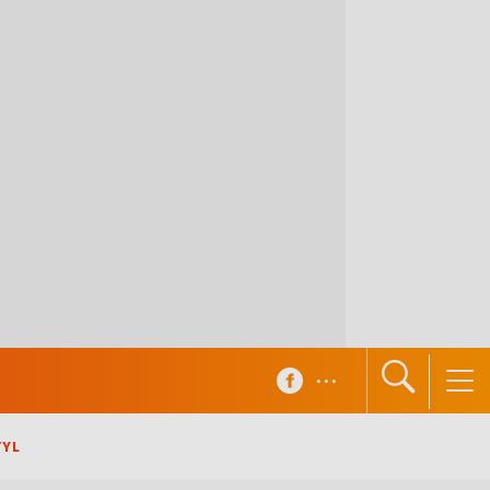
...
TYL