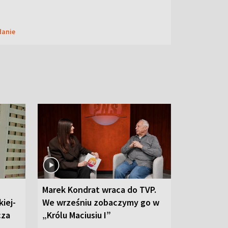
danie
Marek Kondrat wraca do TVP.
iej-
We wrześniu zobaczymy go w
cza
„Królu Maciusiu I”