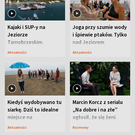
Kajaki i SUP-y na
Joga przy szumie wody
Jeziorze
i śpiewie ptaków. Tylko
Tarnobrzeskim.
nad Jeziorem
Przyrodnicy zwracają
Tarnobrzeskim
Aktualności
Aktualności
uwagę na coś jeszcze
Kiedyś wydobywano tu
Marcin Korcz z serialu
siarkę. Dziś to idealne
„Na dobre i na złe”
miejsce na
ogłosił, że się żeni.
wypoczynek
Zdradził, co zmienił
Aktualności
Rozmowy
syn