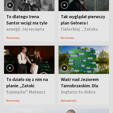
To dlatego Irena
Tak wyglądał pierwszy
Santor wciąż ma tyle
plan Gelnera i
energii. Jej recepta
Cieleckiej. „Zatoka
jest zaskakująco
szpiegów” od razu ich
Rozmowy
Rozmowy
prosta
zaskoczyła
To działo się z nim na
Wiatr nad Jeziorem
planie „Zatoki
Tarnobrzeskim. Dla
Szpiegów”. Mateusz
żeglarzy to dobra
Janicki odsłonił
wiadomość
Rozmowy
Aktualności
aktorski sekret