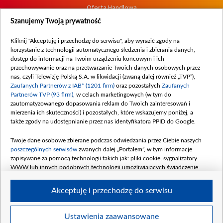
Oferta Handlowa
Dostępność
Szanujemy Twoją prywatność
Moje zgody
Kliknij "Akceptuję i przechodzę do serwisu", aby wyrazić zgody na
Procedura zgłoszeń wewnętrznych
korzystanie z technologii automatycznego śledzenia i zbierania danych,
dostęp do informacji na Twoim urządzeniu końcowym i ich
przechowywanie oraz na przetwarzanie Twoich danych osobowych przez
nas, czyli Telewizję Polską S.A. w likwidacji (zwaną dalej również „TVP”),
Zaufanych Partnerów z IAB* (1201 firm)
oraz pozostałych
Zaufanych
Partnerów TVP (93 firm)
, w celach marketingowych (w tym do
zautomatyzowanego dopasowania reklam do Twoich zainteresowań i
mierzenia ich skuteczności) i pozostałych, które wskazujemy poniżej, a
także zgody na udostępnianie przez nas identyfikatora PPID do Google.
Twoje dane osobowe zbierane podczas odwiedzania przez Ciebie naszych
poszczególnych serwisów
zwanych dalej „Portalem”, w tym informacje
zapisywane za pomocą technologii takich jak: pliki cookie, sygnalizatory
WWW lub innych podobnych technologii umożliwiających świadczenie
dopasowanych i bezpiecznych usług, personalizację treści oraz reklam,
udostępnianie funkcji mediów społecznościowych oraz analizowanie ruchu
Akceptuję i przechodzę do serwisu
w Internecie.
Twoje dane osobowe zbierane podczas odwiedzania przez Ciebie
Ustawienia zaawansowane
poszczególnych serwisów
na Portalu, takie jak adresy IP, identyfikatory