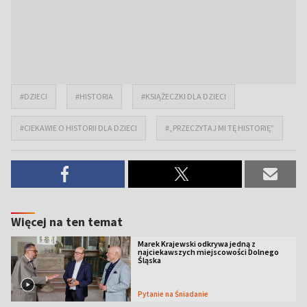
#DZIECI
#HISTORIA
#KSIĄŻECZKI DLA DZIECI
#CIEKAWIE O HISTORII DLA DZIECI
#„PRZECZYTAJ MI TĘ HISTORIĘ”
Więcej na ten temat
Marek Krajewski odkrywa jedną z
najciekawszych miejscowości Dolnego
Śląska
Pytanie na Śniadanie