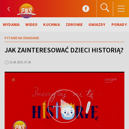
WYDANIA
WIDEO
KUCHNIA
ZDROWIE
GWIAZDY
PORADY
PYTANIE NA ŚNIADANIE
JAK ZAINTERESOWAĆ DZIECI HISTORIĄ?
21.08.2019, 07:36