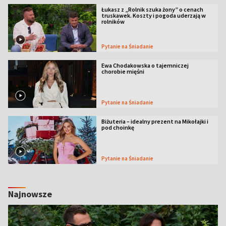
Łukasz z „Rolnik szuka żony” o cenach
truskawek. Koszty i pogoda uderzają w
rolników
Pytanie na Śniadanie
Ewa Chodakowska o tajemniczej
chorobie mięśni
Pytanie na Śniadanie
Biżuteria – idealny prezent na Mikołajki i
pod choinkę
Pytanie na Śniadanie
Najnowsze