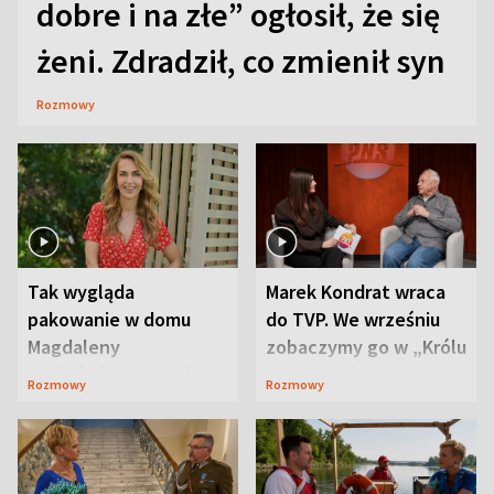
dobre i na złe” ogłosił, że się
żeni. Zdradził, co zmienił syn
Rozmowy
Tak wygląda
Marek Kondrat wraca
pakowanie w domu
do TVP. We wrześniu
Magdaleny
zobaczymy go w „Królu
Waligórskiej-Lisieckiej.
Maciusiu I”
Rozmowy
Rozmowy
Mąż nie odpuszcza