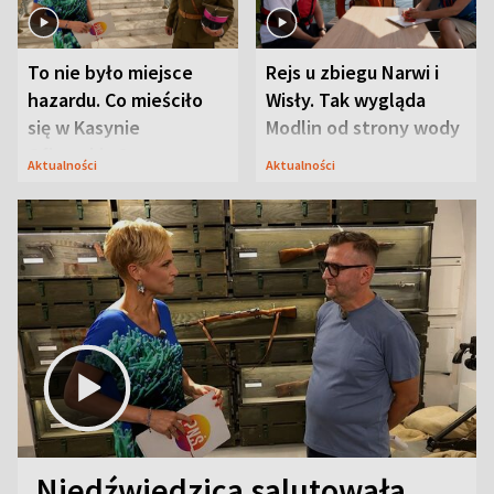
To nie było miejsce
Rejs u zbiegu Narwi i
hazardu. Co mieściło
Wisły. Tak wygląda
się w Kasynie
Modlin od strony wody
Oficerskim?
Aktualności
Aktualności
Niedźwiedzica salutowała