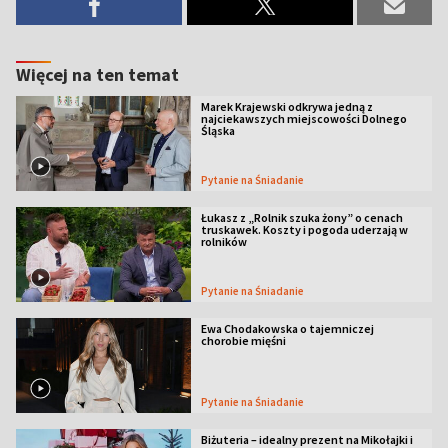
Więcej na ten temat
Marek Krajewski odkrywa jedną z
najciekawszych miejscowości Dolnego
Śląska
Pytanie na Śniadanie
Łukasz z „Rolnik szuka żony” o cenach
truskawek. Koszty i pogoda uderzają w
rolników
Pytanie na Śniadanie
Ewa Chodakowska o tajemniczej
chorobie mięśni
Pytanie na Śniadanie
Biżuteria – idealny prezent na Mikołajki i