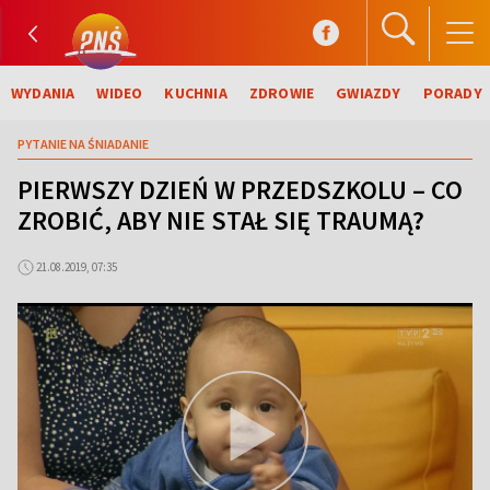
WYDANIA
WIDEO
KUCHNIA
ZDROWIE
GWIAZDY
PORADY
PYTANIE NA ŚNIADANIE
PIERWSZY DZIEŃ W PRZEDSZKOLU – CO
ZROBIĆ, ABY NIE STAŁ SIĘ TRAUMĄ?
21.08.2019, 07:35