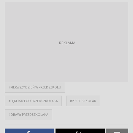
#PIERWSZY DZIEŃ W PRZEDSZKOLU
#LĘKI MAŁEGO PRZEDSZKOLAKA
#PRZEDSZKOLAK
#OBAWY PRZEDSZKOLAKA