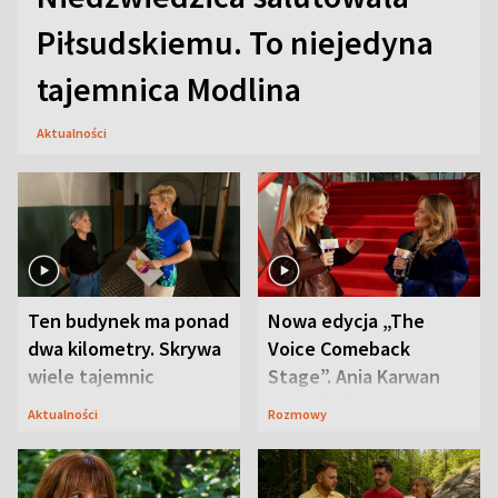
Piłsudskiemu. To niejedyna
tajemnica Modlina
Aktualności
Ten budynek ma ponad
Nowa edycja „The
dwa kilometry. Skrywa
Voice Comeback
wiele tajemnic
Stage”. Ania Karwan
zapowiada
Aktualności
Rozmowy
niespodzianki