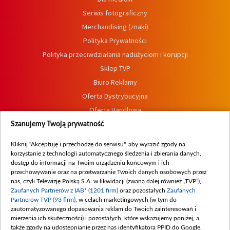
Serwis fotograficzny
Merchandising (znaki)
Polityka Prywatności
Polityka przeciwdziałania nadużyciom i korupcji
Sklep TVP
Biuro Reklamy
Oferta Dystrybucyjna
Oferta Handlowa
Dostępność
Szanujemy Twoją prywatność
Moje zgody
Kliknij "Akceptuję i przechodzę do serwisu", aby wyrazić zgody na
Procedura zgłoszeń wewnętrznych
korzystanie z technologii automatycznego śledzenia i zbierania danych,
dostęp do informacji na Twoim urządzeniu końcowym i ich
przechowywanie oraz na przetwarzanie Twoich danych osobowych przez
nas, czyli Telewizję Polską S.A. w likwidacji (zwaną dalej również „TVP”),
Zaufanych Partnerów z IAB* (1201 firm)
oraz pozostałych
Zaufanych
Partnerów TVP (93 firm)
, w celach marketingowych (w tym do
zautomatyzowanego dopasowania reklam do Twoich zainteresowań i
mierzenia ich skuteczności) i pozostałych, które wskazujemy poniżej, a
także zgody na udostępnianie przez nas identyfikatora PPID do Google.