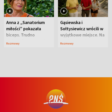
Anna z „Sanatorium
Gąsiewska i
miłości” pokazała
Sołtysiewicz wrócili w
biceps. Trudno
wyjątkowe miejsce. Na
uwierzyć, co przeszła
szlaku czekał
Rozmowy
Rozmowy
wcześniej
niedźwiedź