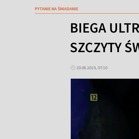
PYTANIE NA ŚNIADANIE
BIEGA ULT
SZCZYTY Ś
20.08.2019, 07:10