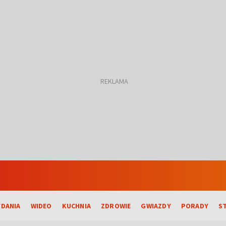
DANIA
WIDEO
KUCHNIA
ZDROWIE
GWIAZDY
PORADY
S