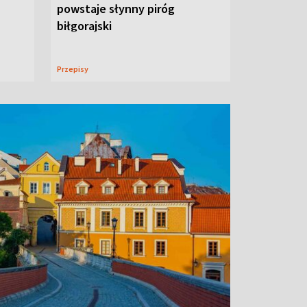
powstaje słynny piróg
biłgorajski
Przepisy