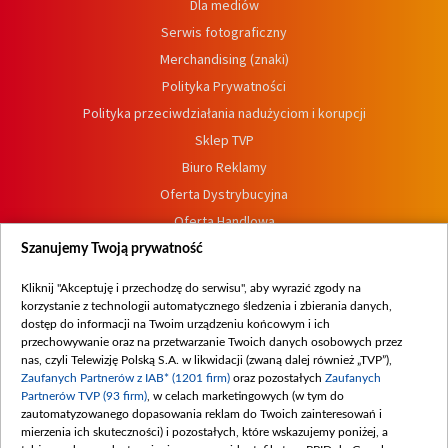
Dla mediów
Serwis fotograficzny
Merchandising (znaki)
Polityka Prywatności
Polityka przeciwdziałania nadużyciom i korupcji
Sklep TVP
Biuro Reklamy
Oferta Dystrybucyjna
Oferta Handlowa
Dostępność
Szanujemy Twoją prywatność
Moje zgody
Kliknij "Akceptuję i przechodzę do serwisu", aby wyrazić zgody na
Procedura zgłoszeń wewnętrznych
korzystanie z technologii automatycznego śledzenia i zbierania danych,
dostęp do informacji na Twoim urządzeniu końcowym i ich
przechowywanie oraz na przetwarzanie Twoich danych osobowych przez
nas, czyli Telewizję Polską S.A. w likwidacji (zwaną dalej również „TVP”),
Zaufanych Partnerów z IAB* (1201 firm)
oraz pozostałych
Zaufanych
Partnerów TVP (93 firm)
, w celach marketingowych (w tym do
zautomatyzowanego dopasowania reklam do Twoich zainteresowań i
mierzenia ich skuteczności) i pozostałych, które wskazujemy poniżej, a