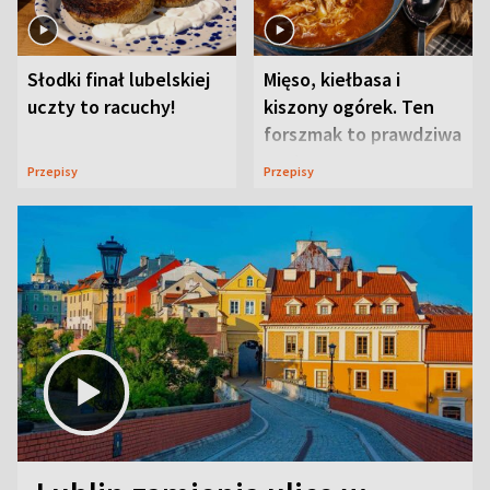
Słodki finał lubelskiej
Mięso, kiełbasa i
uczty to racuchy!
kiszony ogórek. Ten
forszmak to prawdziwa
uczta
Przepisy
Przepisy