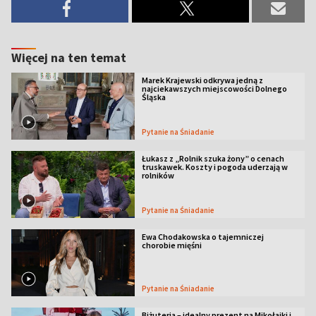
Więcej na ten temat
Marek Krajewski odkrywa jedną z
najciekawszych miejscowości Dolnego
Śląska
Pytanie na Śniadanie
Łukasz z „Rolnik szuka żony” o cenach
truskawek. Koszty i pogoda uderzają w
rolników
Pytanie na Śniadanie
Ewa Chodakowska o tajemniczej
chorobie mięśni
Pytanie na Śniadanie
Biżuteria – idealny prezent na Mikołajki i