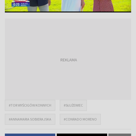
#TOR WYŚCIGÓW KONNYCH
#SŁUŻEWIEC
#ANNAMARIA SOBIERAJSKA
#CONRADO MORENO