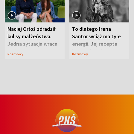
Maciej Orłoś zdradził
To dlatego Irena
kulisy małżeństwa.
Santor wciąż ma tyle
Jedna sytuacja wraca
energii. Jej recepta
jak bumerang
jest zaskakująco
Rozmowy
Rozmowy
prosta