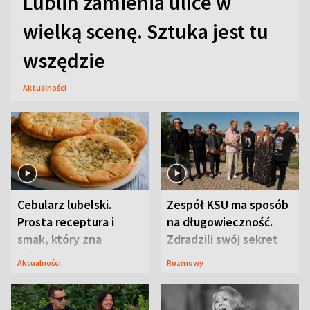
Lublin zamienia ulice w
wielką scenę. Sztuka jest tu
wszędzie
Aktualności
Cebularz lubelski.
Zespół KSU ma sposób
Prosta receptura i
na długowieczność.
smak, który zna
Zdradzili swój sekret
Lubelszczyzna
Aktualności
Rozmowy