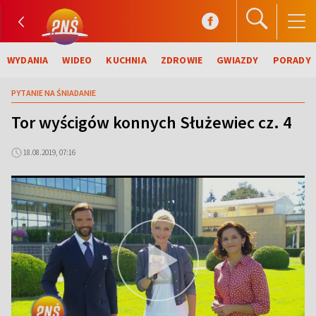
WYDANIA
WIDEO
KUCHNIA
ZDROWIE
GWIAZDY
PORADY
PYTANIE NA ŚNIADANIE
Tor wyścigów konnych Służewiec cz. 4
18.08.2019, 07:16