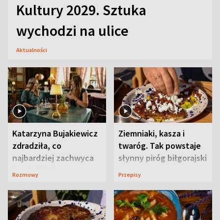
Kultury 2029. Sztuka
wychodzi na ulice
Aktualności
Katarzyna Bujakiewicz
Ziemniaki, kasza i
zdradziła, co
twaróg. Tak powstaje
najbardziej zachwyca
słynny piróg biłgorajski
ją w Lublinie
Rozmowy
Przepisy