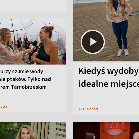
Kiedyś wydobyw
przy szumie wody i
ie ptaków. Tylko nad
idealne miejs
orem Tarnobrzeskim
ności
Aktualności