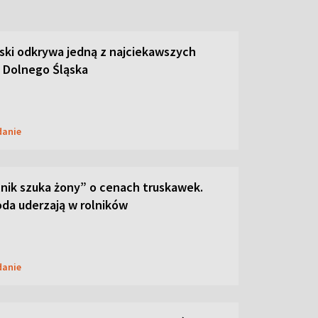
ski odkrywa jedną z najciekawszych
 Dolnego Śląska
danie
lnik szuka żony” o cenach truskawek.
oda uderzają w rolników
danie