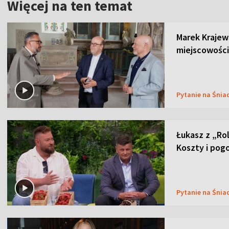
Więcej na ten temat
Marek Krajew
miejscowości
Pytanie na Śnia
Łukasz z „Ro
Koszty i pog
Pytanie na Śnia