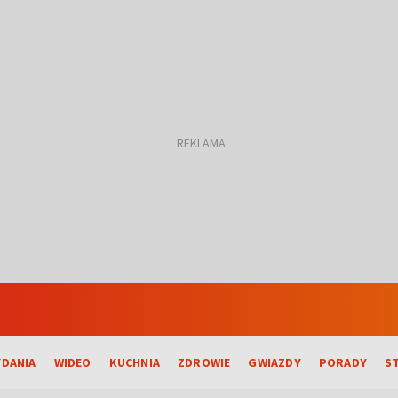
DANIA
WIDEO
KUCHNIA
ZDROWIE
GWIAZDY
PORADY
S