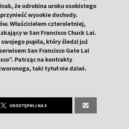
dnak, że odrobina uroku osobistego
 przynieść wysokie dochody.
w. Właścicielem czteroletniej,
zkający w San Francisco Chuck Lai.
swojego pupila, który śledzi już
serwisem San Francisco Gate Lai
isco”. Patrząc na kontrakty
oronoga, taki tytuł nie dziwi.
UDOSTĘPNIJ NA X