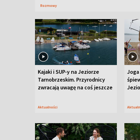
Rozmowy
Kajaki i SUP-y na Jeziorze
Joga 
Tarnobrzeskim. Przyrodnicy
śpiew
zwracają uwagę na coś jeszcze
Jezi
Aktualności
Aktual