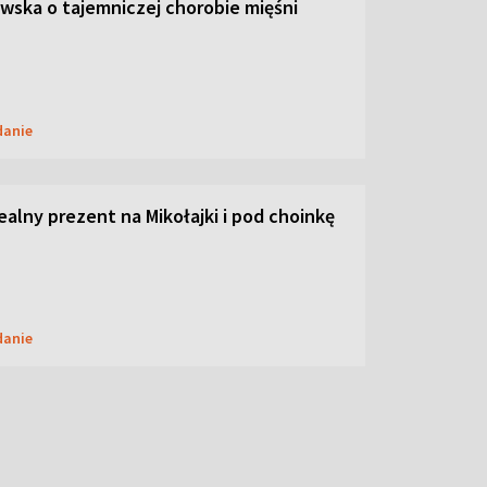
ska o tajemniczej chorobie mięśni
danie
dealny prezent na Mikołajki i pod choinkę
danie