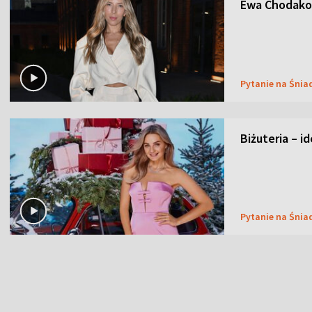
Ewa Chodakow
Pytanie na Śnia
Biżuteria – i
Pytanie na Śnia