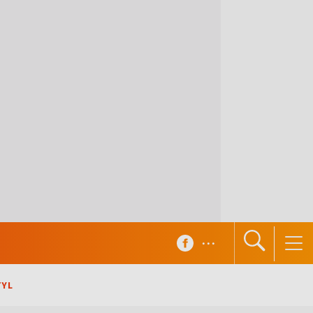
...
TYL