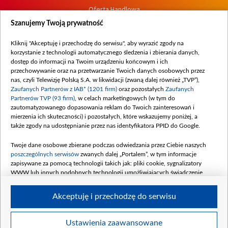
Oferta Handlowa
Dostępność
Szanujemy Twoją prywatność
Moje zgody
Kliknij "Akceptuję i przechodzę do serwisu", aby wyrazić zgody na
Procedura zgłoszeń wewnętrznych
korzystanie z technologii automatycznego śledzenia i zbierania danych,
dostęp do informacji na Twoim urządzeniu końcowym i ich
przechowywanie oraz na przetwarzanie Twoich danych osobowych przez
nas, czyli Telewizję Polską S.A. w likwidacji (zwaną dalej również „TVP”),
Zaufanych Partnerów z IAB* (1201 firm)
oraz pozostałych
Zaufanych
Partnerów TVP (93 firm)
, w celach marketingowych (w tym do
zautomatyzowanego dopasowania reklam do Twoich zainteresowań i
mierzenia ich skuteczności) i pozostałych, które wskazujemy poniżej, a
także zgody na udostępnianie przez nas identyfikatora PPID do Google.
Twoje dane osobowe zbierane podczas odwiedzania przez Ciebie naszych
poszczególnych serwisów
zwanych dalej „Portalem”, w tym informacje
zapisywane za pomocą technologii takich jak: pliki cookie, sygnalizatory
WWW lub innych podobnych technologii umożliwiających świadczenie
dopasowanych i bezpiecznych usług, personalizację treści oraz reklam,
udostępnianie funkcji mediów społecznościowych oraz analizowanie ruchu
Akceptuję i przechodzę do serwisu
w Internecie.
Twoje dane osobowe zbierane podczas odwiedzania przez Ciebie
Ustawienia zaawansowane