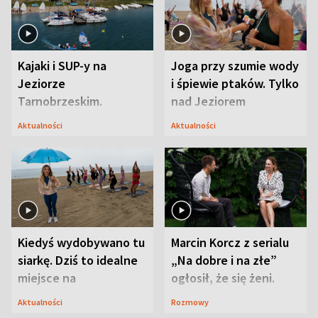
Kajaki i SUP-y na
Joga przy szumie wody
Jeziorze
i śpiewie ptaków. Tylko
Tarnobrzeskim.
nad Jeziorem
Przyrodnicy zwracają
Tarnobrzeskim
Aktualności
Aktualności
uwagę na coś jeszcze
Kiedyś wydobywano tu
Marcin Korcz z serialu
siarkę. Dziś to idealne
„Na dobre i na złe”
miejsce na
ogłosił, że się żeni.
wypoczynek
Zdradził, co zmienił
Aktualności
Rozmowy
syn