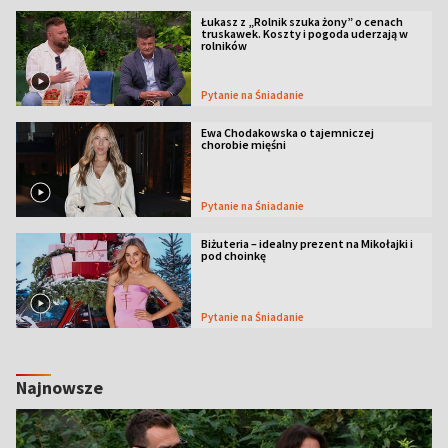
Łukasz z „Rolnik szuka żony” o cenach
truskawek. Koszty i pogoda uderzają w
rolników
Pytanie na Śniadanie
Ewa Chodakowska o tajemniczej
chorobie mięśni
Pytanie na Śniadanie
Biżuteria – idealny prezent na Mikołajki i
pod choinkę
Pytanie na Śniadanie
Najnowsze