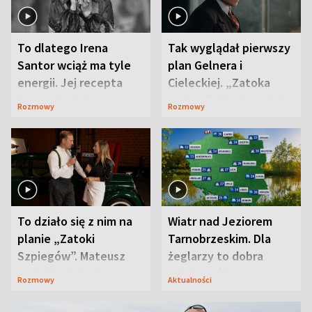
To dlatego Irena
Tak wyglądał pierwszy
Santor wciąż ma tyle
plan Gelnera i
energii. Jej recepta
Cieleckiej. „Zatoka
jest zaskakująco
szpiegów” od razu ich
Rozmowy
Rozmowy
prosta
zaskoczyła
To działo się z nim na
Wiatr nad Jeziorem
planie „Zatoki
Tarnobrzeskim. Dla
Szpiegów”. Mateusz
żeglarzy to dobra
Janicki odsłonił
wiadomość
Rozmowy
Aktualności
aktorski sekret