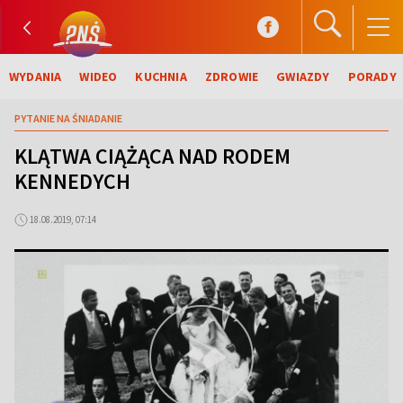
WYDANIA
WIDEO
KUCHNIA
ZDROWIE
GWIAZDY
PORADY
PYTANIE NA ŚNIADANIE
KLĄTWA CIĄŻĄCA NAD RODEM
KENNEDYCH
18.08.2019, 07:14